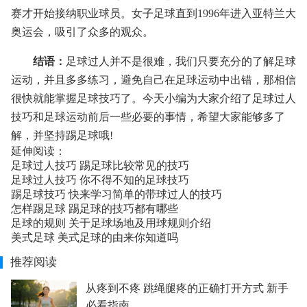
赛才开始接纳职业球员。女子足球直到1996年进入亚特兰大
奥运会，吸引了众多的观众。
结语：
足球过人并不是很难，我们只要充分的了解足球
运动，并且多多练习，避免自己在足球运动中出错，那相信
很快就能掌握足球技巧了。今天小编为大家介绍了足球过人
技巧和足球运动前后一些必要的事情，希望大家能够多了
解，并坚持踢足球哦!
延伸阅读：
足球过人技巧 踢足球比较常见的技巧
足球过人技巧 你不得不知的足球技巧
踢足球技巧 快来学习简单的带球过人的技巧
怎样踢足球 踢足球的技巧都有哪些
足球的规则 关于足球场地及用球规则介绍
美式足球 美式足球的由来你知道吗
推荐阅读
从疼到不疼 跳绳腿疼的正确打开方式 新手
必看指南