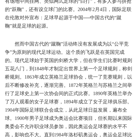
有场地中间挂网、类似网式足球的“白打”，有多人参与拼抢
的“跃鞠”，还有设立球门的比赛。2004年2月4日，国际足联
在伦敦对外宣布：足球早起源于中国──中国古代的“蹴
鞠”就是足球的起源。
然而中国古代的“蹴鞠”活动终没有发展成为以“公平竞
争”为原则的现代足球运动。这个质的飞跃是在英国完成
的。现代足球始于英国的剑桥大学，但在学生们比赛时规则
五花八门，到1848年才制定出世界上第一个足球规则，称剑
桥规则。1863年成立英格兰足球协会，统一了竞赛规则，以
后不断修改补充，逐渐完善。1872年英格兰与苏格兰之间举
行了足球史上第一次协会间的正式比赛。1890年英格兰举办
了万人观看的女子足球赛，1894年成立了女子足球俱乐部。
1904年国际足球联合会成立，从此足球日益发展，遍布全
球。1900年男子足球成为奥运会比赛项目，但长期以来国际
奥委会不允许职业球员参加，因此奥运会足球赛的水平不
高，影响也不大。直到1984年洛杉矶奥运会，奥运会足球比