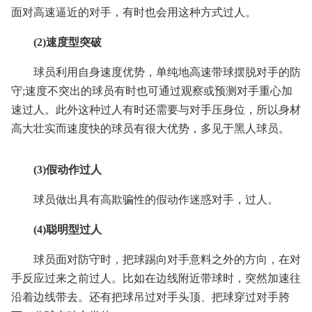
面对高速逼近的对手，有时也会用这种方式过人。
(2)速度型突破
球员利用自身速度优势，单纯地高速带球摆脱对手的防
守;速度不突出的球员有时也可通过观察或预测对手重心加
速过人。此外这种过人有时还需要与对手压身位，所以身材
高大壮实而速度快的球员有很大优势，多见于黑人球员。
(3)假动作过人
球员做出具有高欺骗性的假动作迷惑对手，过人。
(4)聪明型过人
球员面对防守时，把球踢向对手意料之外的方向，在对
手反应过来之前过人。比如在边线附近带球时，突然加速往
沿着边线带去。还有把球吊过对手头顶、把球穿过对手胯