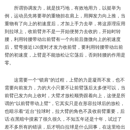
所谓协调发力，就是技巧地，有效地用力，以挺举为
例，运动员先将要举的重物担在肩上，用脚发力向上推，当
重物有了向上的初速度后，才加上手力去举，将这原理应用
到拉球上，收前臂并不是一开始便努力去收的，开始时转
腰，利用转腰带动出前臂有一个向前且微微向上的初速度
后，臂弯接近120度时才发力收前臂，要利用转腰带动出前
臂的初速度，上臂是不能放松让它荡后，否则转腰的作用是
零。
这需要一个“锁肩”的过程，上臂的力是凝而不发，也不
需要向前发力，力的大小只要不让前臂荡后太多便可以，当
前臂已发力向上收时，大臂才放松顺势跟着向上，这便是所
谓的“以前臂带动上臂”，它其实只是在形容拉球后的放松，
也暗示着“近台”拉球时，拉大臂的角色不及收前臂重要，后
话:在黑暗中摸索了很久很久，不知五年还是十年，试过了
差不多所有的错误，后才明白拉球是什么回事，在这里给出