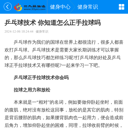
健身中心
健身常识
乒乓球技术 你知道怎么正手拉球吗
2024-12-06 18:24:44
健身常识
乒乓球作为我们的国球在世界上都很流行，很多人都喜
欢打乒乓球。乒乓球技术是需要大家长期训练才可以掌握
的
，那么乒乓球技巧都怎样练习呢?打乒乓球的好处及乒乓
球正手拉球技术又有哪些呢?一起来学习一下吧。
乒乓球正手拉球技术你会吗
拉球之用力和放松
本来就是一“相对”的名词，例如要做仰卧起坐时，前面
的腹肌，绝对没有放松这回事，放松的是其它的肌肉，特别
是背后腰部的肌肉，如果腰背肌肉也一起用力，便会造成前
后角力，增加仰卧起坐的困难，同理，拉球收前臂的时候，