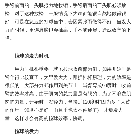
手臂前面的二头肌努力地收缩，手臂后面的三头肌必须放
松，对于这种放松，一般情况下大家都能很自然地做得很
好，可是在急速的打球当中，会因紧张而做得不好，当发大
力的时候，更连肩膀也会抽高，手不够伸展，造成效率的下
降。
拉球的发力时机
用力时机很重要，就以拉球收前臂为例，如果开始时是
臂伸得比较直了，太早发大力，跟据杠杆原理，力的效率是
很低的，大部分力都作用到关节上，当臂弯成90度时，收前
臂的效率才高，由于肌肉的总力量是有限的，为了不浪费肌
肉的力量，开始时，发轻力，当接近120度时(因为多了大臂
的作用，90度不是好，而且手也太不伸展了)，才爆发力
量，这样才会有高的拉球效率，协调。
拉球的发力