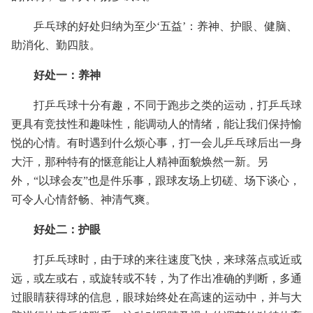
乒乓球的好处归纳为至少‘五益’：养神、护眼、健脑、
助消化、勤四肢。
好处一：养神
打乒乓球十分有趣，不同于跑步之类的运动，打乒乓球
更具有竞技性和趣味性，能调动人的情绪，能让我们保持愉
悦的心情。有时遇到什么烦心事，打一会儿乒乓球后出一身
大汗，那种特有的惬意能让人精神面貌焕然一新。另
外，“以球会友”也是件乐事，跟球友场上切磋、场下谈心，
可令人心情舒畅、神清气爽。
好处二：护眼
打乒乓球时，由于球的来往速度飞快，来球落点或近或
远，或左或右，或旋转或不转，为了作出准确的判断，多通
过眼睛获得球的信息，眼球始终处在高速的运动中，并与大