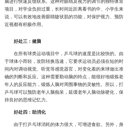
脑进行快速反馈联系。这种对眼睛及视力的调节的独特体育
项目，对学业负担过重，长时间近距离看书的中、小学生来
说，可以有效地改善眼睛睫状肌的功能，对保护视力、预防
近视都有积极作用。
好处三：健脑
在所有球类运动项目中，乒乓球的速度是比较快的。由
于球体小而轻，攻防转换迅速，它要求运动员必须在短的时
间内对调动视觉、听觉等感觉器官，对变化着的来球做出准
确的判断和反应。这种需要勤动脑的特点，能很好地锻炼老
年人的反应能力，锻炼人脑对周围事物的灵敏性。所以，打
乒乓球可以预防老年人脑痴呆，延缓老年人脑动脉硬化，保
持良好的思维记忆力。
好处四：助消化
由于打乒乓球消耗的体力很大，可增进食欲。另外，身