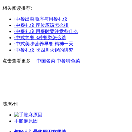
相关阅读推荐:
·
中餐出菜顺序与用餐礼仪
·
中餐礼仪 座位应该怎么排
·
中餐礼仪 用餐时要注意些什么
·
中式简餐 3种餐类怎么选
·
中式美味营养早餐 精神一天
·
中餐礼仪 吃四川火锅的讲究
点击查看更多：
中国名菜
中餐特色菜
沸.热刊
手胀麻原因
年轻人头晕的原因有哪些