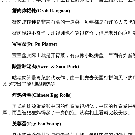
蟹肉炸馄饨(Crab Rangoon)
蟹肉炸馄饨是非常有名的一道菜，每年都是有许多人去吃
蟹肉馄饨不奇怪，炸馄饨也不算很奇怪，但是老外的这种美
宝宝盘(Pu Pu Platter)
宝宝盘实际上就是开胃菜，有点像小吃拼盘，里面有炸蛋卷
酸甜咕咾肉(Sweet & Sour Pork)
咕咾肉算是粤菜的代表作，由一批先去美国打拼闯天下的广东
又演变出了酸甜咕咾鸡等。
炸鸡蛋卷(Chinese Egg Rolls)
美式的炸鸡蛋卷和中国的炸春卷很相似，中国的炸春卷讲究
厚，而且被狠狠炸得起了一身的泡。从卖相上看就比较失败。
芙蓉蛋(Egg Foo Young)
真正的芙蓉蛋其实是边缘呈荷叶状、外酥内滑的鸡蛋煎饼，