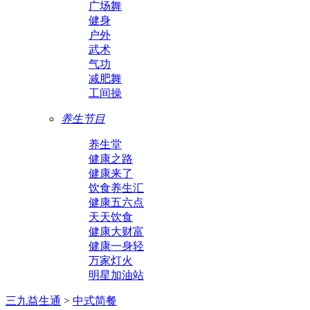
广场舞
健身
户外
武术
气功
减肥舞
工间操
养生节目
养生堂
健康之路
健康来了
饮食养生汇
健康五六点
天天饮食
健康大财富
健康一身轻
万家灯火
明星加油站
三九益生通
>
中式简餐