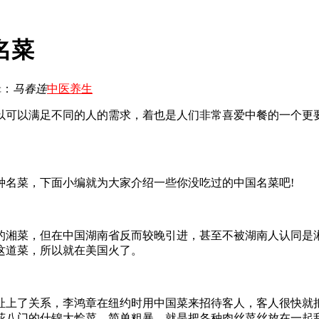
名菜
辑：
马春连
中医养生
可以满足不同的人的需求，着也是人们非常喜爱中餐的一个更要
名菜，下面小编就为大家介绍一些你没吃过的中国名菜吧!
湘菜，但在中国湖南省反而较晚引进，甚至不被湖南人认同是湘
这道菜，所以就在美国火了。
上了关系，李鸿章在纽约时用中国菜来招待客人，客人很快就把
八门的什锦大烩菜。简单粗暴，就是把各种肉丝菜丝放在一起乱炒