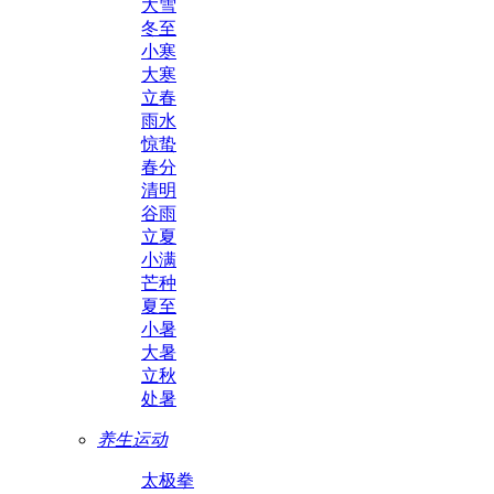
大雪
冬至
小寒
大寒
立春
雨水
惊蛰
春分
清明
谷雨
立夏
小满
芒种
夏至
小暑
大暑
立秋
处暑
养生运动
太极拳