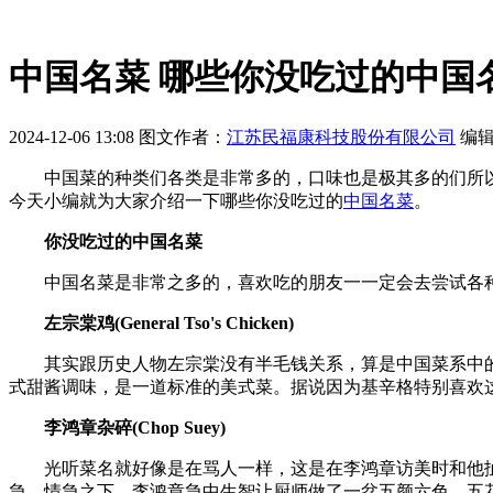
中国名菜 哪些你没吃过的中国
2024-12-06 13:08
图文作者：
江苏民福康科技股份有限公司
编
中国菜的种类们各类是非常多的，口味也是极其多的们所以
今天小编就为大家介绍一下哪些你没吃过的
中国名菜
。
你没吃过的中国名菜
中国名菜是非常之多的，喜欢吃的朋友一一定会去尝试各种
左宗棠鸡(General Tso's Chicken)
其实跟历史人物左宗棠没有半毛钱关系，算是中国菜系中的
式甜酱调味，是一道标准的美式菜。据说因为基辛格特别喜欢
李鸿章杂碎(Chop Suey)
光听菜名就好像是在骂人一样，这是在李鸿章访美时和他扯
急，情急之下，李鸿章急中生智让厨师做了一盆五颜六色、五花