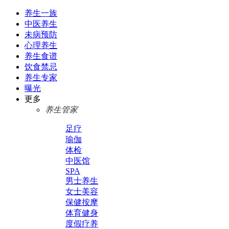
养生一族
中医养生
未病预防
心理养生
养生食谱
饮食禁忌
养生专家
曝光
更多
养生管家
足疗
瑜伽
体检
中医馆
SPA
男士养生
女士美容
保健按摩
体育健身
度假疗养