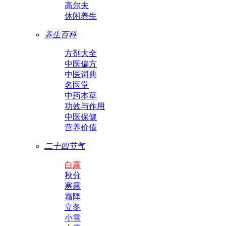
高尔夫
休闲养生
养生百科
方剂大全
中医偏方
中医词典
名医堂
中药本草
功效与作用
中医保健
营养价值
二十四节气
白露
秋分
寒露
霜降
立冬
小雪