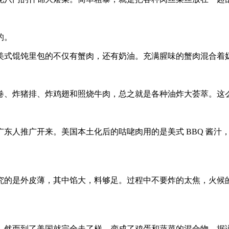
的。
式馄饨里包的不仅有蟹肉，还有奶油。充满腥味的蟹肉混合着
、炸猪排、炸鸡翅和照烧牛肉，总之就是各种油炸大荟萃。这么
人推广开来。美国本土化后的咕咾肉用的是美式 BBQ 酱汁
的是外皮薄，其中馅大，料够足。过程中不要炸的太焦，火候的
然而到了美国就完全走了样，变成了鸡蛋和蔬菜的混合物。据说