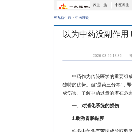
养生一族
中医养生
三九益生通
>
中医理论
以为中药没副作用 
2026-03-26 13:36
图
中药作为传统医学的重要组
独特的优势。但“是药三分毒”，
成伤害。了解中药过量的潜在危
一、对消化系统的损伤
1.刺激胃肠黏膜
许多中药含有苦味成分或刺激