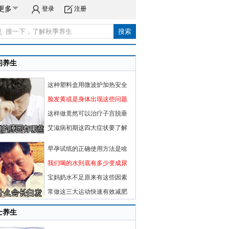
更多
登录
注册
闲养生
这种塑料盒用微波炉加热安全
脸发黄或是身体出现这些问题
这样做竟然可以治疗子宫脱垂
艾滋病初期这四大症状要了解
早孕试纸的正确使用方法是啥
我们喝的水到底有多少变成尿
宝妈奶水不足原来有这些因素
常做这三大运动快速有效减肥
士养生