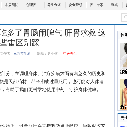
未病预防
心理养生
养生食谱
饮食禁忌
养生专家
曝光
吃多了胃肠闹脾气 肝肾求救 这
休
些雷区别踩
文作者：
三九益生通
编辑：
史亚楠
中医养生
成部分，在调理身体、治疗疾病方面有着悠久的历史和
即便是天然药材，若长期或过量服用，也可能对人体造
害，有助于我们更科学地使用中药，守护身体健康。
男
性物质，过量服用会直接刺激胃肠黏膜，导致黏膜充