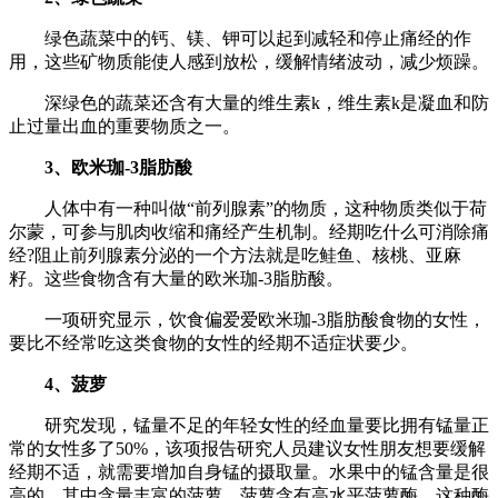
绿色蔬菜中的钙、镁、钾可以起到减轻和停止痛经的作
用，这些矿物质能使人感到放松，缓解情绪波动，减少烦躁。
深绿色的蔬菜还含有大量的维生素k，维生素k是凝血和防
止过量出血的重要物质之一。
3、欧米珈-3脂肪酸
人体中有一种叫做“前列腺素”的物质，这种物质类似于荷
尔蒙，可参与肌肉收缩和痛经产生机制。经期吃什么可消除痛
经?阻止前列腺素分泌的一个方法就是吃鲑鱼、核桃、亚麻
籽。这些食物含有大量的欧米珈-3脂肪酸。
一项研究显示，饮食偏爱爱欧米珈-3脂肪酸食物的女性，
要比不经常吃这类食物的女性的经期不适症状要少。
4、菠萝
研究发现，锰量不足的年轻女性的经血量要比拥有锰量正
常的女性多了50%，该项报告研究人员建议女性朋友想要缓解
经期不适，就需要增加自身锰的摄取量。水果中的锰含量是很
高的，其中含量丰富的菠萝，菠萝含有高水平菠萝酶，这种酶