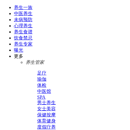
养生一族
中医养生
未病预防
心理养生
养生食谱
饮食禁忌
养生专家
曝光
更多
养生管家
足疗
瑜伽
体检
中医馆
SPA
男士养生
女士美容
保健按摩
体育健身
度假疗养