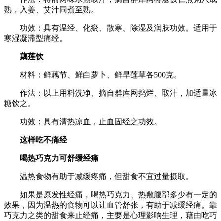
熟，入姜、艾汁同煮至熟。
功效：具有温经、化瘀、散寒、除湿及润肤功效。适用于
寒湿凝滞型痛经。
藕莲饮
材料：鲜藕节、鲜白萝卜、鲜旱莲草各500克。
作法：以上用料洗净、摘自群库网捣烂、取汁，加适量冰
糖饮之。
功效：具有清热凉血，止血固经之功效。
这样吃不痛经
喝热巧克力可舒缓经痛
温热食物有助于减缓疼痛，但甜食不宜过量摄取。
如果是原发性经痛，喝热巧克力、热敷腹部多少有一定的
效果，因为温热的食物可以让血管舒张，有助于减缓经痛。靠
巧克力之类的甜食来止经痛，主要是心理影响生理，藉由吃巧