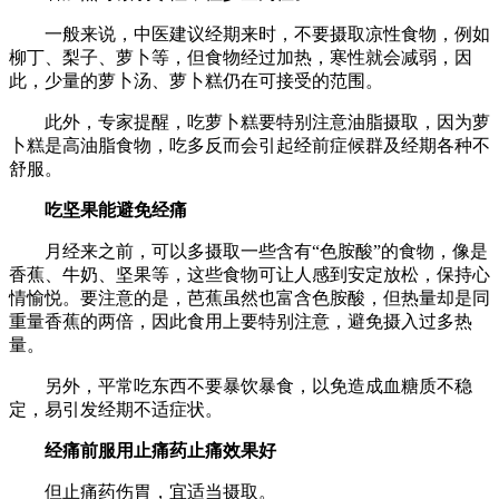
一般来说，中医建议经期来时，不要摄取凉性食物，例如
柳丁、梨子、萝卜等，但食物经过加热，寒性就会减弱，因
此，少量的萝卜汤、萝卜糕仍在可接受的范围。
此外，专家提醒，吃萝卜糕要特别注意油脂摄取，因为萝
卜糕是高油脂食物，吃多反而会引起经前症候群及经期各种不
舒服。
吃坚果能避免经痛
月经来之前，可以多摄取一些含有“色胺酸”的食物，像是
香蕉、牛奶、坚果等，这些食物可让人感到安定放松，保持心
情愉悦。要注意的是，芭蕉虽然也富含色胺酸，但热量却是同
重量香蕉的两倍，因此食用上要特别注意，避免摄入过多热
量。
另外，平常吃东西不要暴饮暴食，以免造成血糖质不稳
定，易引发经期不适症状。
经痛前服用止痛药止痛效果好
但止痛药伤胃，宜适当摄取。