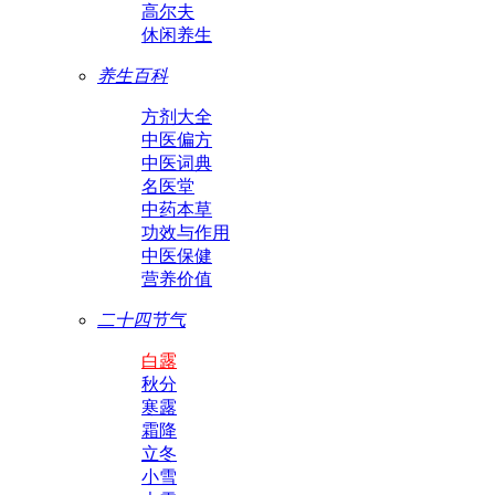
高尔夫
休闲养生
养生百科
方剂大全
中医偏方
中医词典
名医堂
中药本草
功效与作用
中医保健
营养价值
二十四节气
白露
秋分
寒露
霜降
立冬
小雪