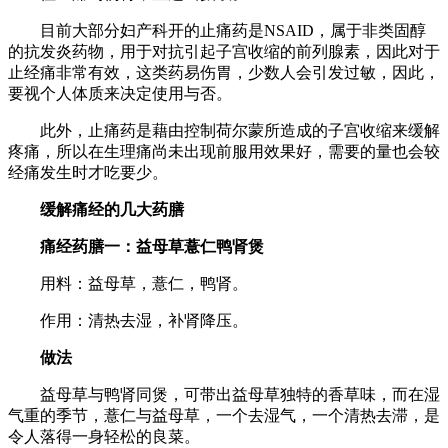
目前大部分妇产科开的止痛药是NSAID，属于非类固醇
的抗发炎药物，用于对抗引起子宫收缩的前列腺素，因此对于
止经痛非常有效，这类药易伤胃，少数人会引发过敏，因此，
要视个人体质来决定使用与否。
此外，止痛药是藉由控制荷尔蒙所造成的子宫收缩来缓解
疼痛，所以在生理痛尚未出现前服用效果好，需要的量也会较
经痛发生时才吃要少。
缓解痛经的几大药膳
痛经药膳一：益母草薏仁鸭肾煲
用料：益母草，薏仁，鸭肾。
作用：清热去湿，补肾降压。
做法
益母草与鸭肾同煲，可带出益母草独特的香草味，而在湿
气重的季节，薏仁与益母草，一个去湿气，一个清热去滞，是
令人落得一身轻松的良菜。