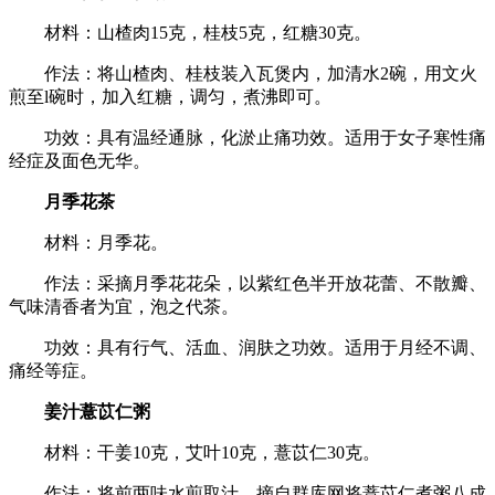
材料：山楂肉15克，桂枝5克，红糖30克。
作法：将山楂肉、桂枝装入瓦煲内，加清水2碗，用文火
煎至l碗时，加入红糖，调匀，煮沸即可。
功效：具有温经通脉，化淤止痛功效。适用于女子寒性痛
经症及面色无华。
月季花茶
材料：月季花。
作法：采摘月季花花朵，以紫红色半开放花蕾、不散瓣、
气味清香者为宜，泡之代茶。
功效：具有行气、活血、润肤之功效。适用于月经不调、
痛经等症。
姜汁薏苡仁粥
材料：干姜10克，艾叶10克，薏苡仁30克。
作法：将前两味水煎取汁，摘自群库网将薏苡仁煮粥八成