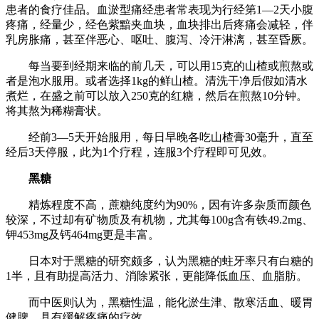
患者的食疗佳品。血淤型痛经患者常表现为行经第1—2天小腹
疼痛，经量少，经色紫黯夹血块，血块排出后疼痛会减轻，伴
乳房胀痛，甚至伴恶心、呕吐、腹泻、冷汗淋漓，甚至昏厥。
每当要到经期来临的前几天，可以用15克的山楂或煎熬或
者是泡水服用。或者选择1kg的鲜山楂。清洗干净后假如清水
煮烂，在盛之前可以放入250克的红糖，然后在煎熬10分钟。
将其熬为稀糊膏状。
经前3—5天开始服用，每日早晚各吃山楂膏30毫升，直至
经后3天停服，此为1个疗程，连服3个疗程即可见效。
黑糖
精炼程度不高，蔗糖纯度约为90%，因有许多杂质而颜色
较深，不过却有矿物质及有机物，尤其每100g含有铁49.2mg、
钾453mg及钙464mg更是丰富。
日本对于黑糖的研究颇多，认为黑糖的蛀牙率只有白糖的
1半，且有助提高活力、消除紧张，更能降低血压、血脂肪。
而中医则认为，黑糖性温，能化淤生津、散寒活血、暖胃
健脾，具有缓解疼痛的疗效。