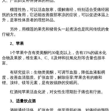
人、产后妇女补养身体的补品。
榴莲性热，可以活血散寒，缓解痛经，特别适合受痛经困
扰的女性食用，它还能改善腹部寒凉的症状，可以促进体温上
升，是寒性体质者的理想补品。
另外，用榴莲的果壳和猪骨头一起煮汤也是民间传统的食
疗秘方。
2、苹果
1个苹果中含有类黄酮约30毫克以上，含有15%的碳水化
合物及果胶，维生素A、C、E及钾和抗氧化剂等含量也很丰
富。
有研究提示：生物类黄酮，可调节血脂，降低血液黏稠
度，改善血清脂质。扩张血管，解除痉挛;苹果含有的糖和
锂、溴锌、镁等元素，是有效镇静的安眠药。
红酒炖苹果活血化淤，对女性生理期肚子痛也有疗效。
3、适量饮点酒
酒能通经活络，扩张血管，使平滑肌松弛，对痛经的预防