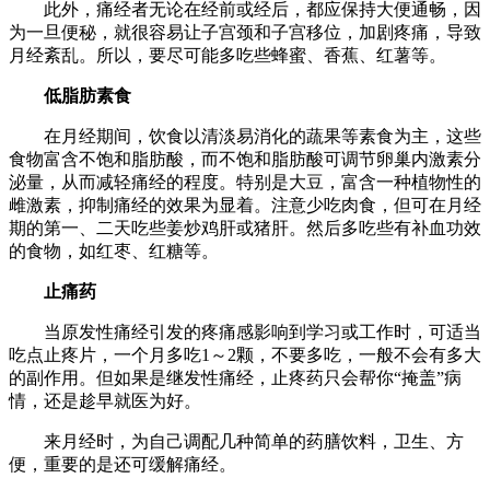
此外，痛经者无论在经前或经后，都应保持大便通畅，因
为一旦便秘，就很容易让子宫颈和子宫移位，加剧疼痛，导致
月经紊乱。所以，要尽可能多吃些蜂蜜、香蕉、红薯等。
低脂肪素食
在月经期间，饮食以清淡易消化的蔬果等素食为主，这些
食物富含不饱和脂肪酸，而不饱和脂肪酸可调节卵巢内激素分
泌量，从而减轻痛经的程度。特别是大豆，富含一种植物性的
雌激素，抑制痛经的效果为显着。注意少吃肉食，但可在月经
期的第一、二天吃些姜炒鸡肝或猪肝。然后多吃些有补血功效
的食物，如红枣、红糖等。
止痛药
当原发性痛经引发的疼痛感影响到学习或工作时，可适当
吃点止疼片，一个月多吃1～2颗，不要多吃，一般不会有多大
的副作用。但如果是继发性痛经，止疼药只会帮你“掩盖”病
情，还是趁早就医为好。
来月经时，为自己调配几种简单的药膳饮料，卫生、方
便，重要的是还可缓解痛经。