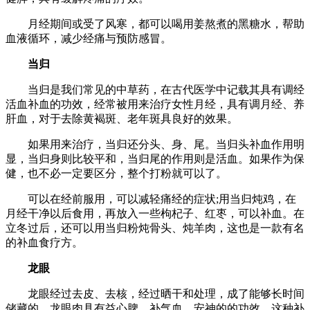
月经期间或受了风寒，都可以喝用姜熬煮的黑糖水，帮助
血液循环，减少经痛与预防感冒。
当归
当归是我们常见的中草药，在古代医学中记载其具有调经
活血补血的功效，经常被用来治疗女性月经，具有调月经、养
肝血，对于去除黄褐斑、老年斑具良好的效果。
如果用来治疗，当归还分头、身、尾。当归头补血作用明
显，当归身则比较平和，当归尾的作用则是活血。如果作为保
健，也不必一定要区分，整个打粉就可以了。
可以在经前服用，可以减轻痛经的症状;用当归炖鸡，在
月经干净以后食用，再放入一些枸杞子、红枣，可以补血。在
立冬过后，还可以用当归粉炖骨头、炖羊肉，这也是一款有名
的补血食疗方。
龙眼
龙眼经过去皮、去核，经过晒干和处理，成了能够长时间
储藏的。龙眼肉具有益心脾、补气血、安神的的功效。这种补