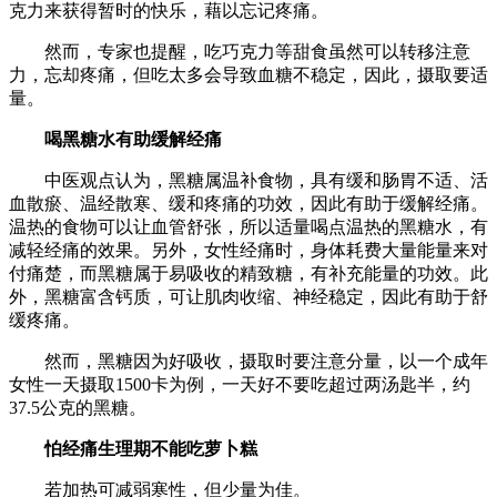
克力来获得暂时的快乐，藉以忘记疼痛。
然而，专家也提醒，吃巧克力等甜食虽然可以转移注意
力，忘却疼痛，但吃太多会导致血糖不稳定，因此，摄取要适
量。
喝黑糖水有助缓解经痛
中医观点认为，黑糖属温补食物，具有缓和肠胃不适、活
血散瘀、温经散寒、缓和疼痛的功效，因此有助于缓解经痛。
温热的食物可以让血管舒张，所以适量喝点温热的黑糖水，有
减轻经痛的效果。另外，女性经痛时，身体耗费大量能量来对
付痛楚，而黑糖属于易吸收的精致糖，有补充能量的功效。此
外，黑糖富含钙质，可让肌肉收缩、神经稳定，因此有助于舒
缓疼痛。
然而，黑糖因为好吸收，摄取时要注意分量，以一个成年
女性一天摄取1500卡为例，一天好不要吃超过两汤匙半，约
37.5公克的黑糖。
怕经痛生理期不能吃萝卜糕
若加热可减弱寒性，但少量为佳。