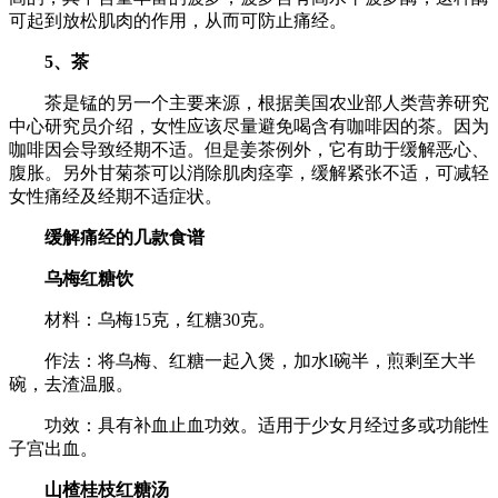
可起到放松肌肉的作用，从而可防止痛经。
5、茶
茶是锰的另一个主要来源，根据美国农业部人类营养研究
中心研究员介绍，女性应该尽量避免喝含有咖啡因的茶。因为
咖啡因会导致经期不适。但是姜茶例外，它有助于缓解恶心、
腹胀。另外甘菊茶可以消除肌肉痉挛，缓解紧张不适，可减轻
女性痛经及经期不适症状。
缓解痛经的几款食谱
乌梅红糖饮
材料：乌梅15克，红糖30克。
作法：将乌梅、红糖一起入煲，加水l碗半，煎剩至大半
碗，去渣温服。
功效：具有补血止血功效。适用于少女月经过多或功能性
子宫出血。
山楂桂枝红糖汤