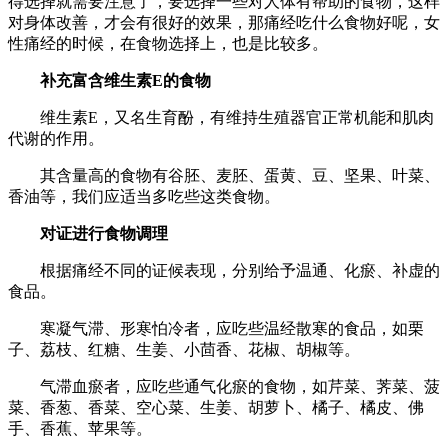
得选择就需要注意了，要选择一些对人体有帮助的食物，这样
对身体改善，才会有很好的效果，那痛经吃什么食物好呢，女
性痛经的时候，在食物选择上，也是比较多。
补充富含维生素E的食物
维生素E，又名生育酚，有维持生殖器官正常机能和肌肉
代谢的作用。
其含量高的食物有谷胚、麦胚、蛋黄、豆、坚果、叶菜、
香油等，我们应适当多吃些这类食物。
对证进行食物调理
根据痛经不同的证候表现，分别给予温通、化瘀、补虚的
食品。
寒凝气滞、形寒怕冷者，应吃些温经散寒的食品，如栗
子、荔枝、红糖、生姜、小茴香、花椒、胡椒等。
气滞血瘀者，应吃些通气化瘀的食物，如芹菜、荠菜、菠
菜、香葱、香菜、空心菜、生姜、胡萝卜、橘子、橘皮、佛
手、香蕉、苹果等。