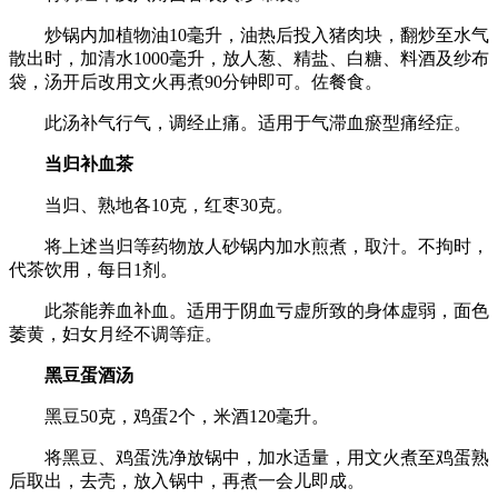
炒锅内加植物油10毫升，油热后投入猪肉块，翻炒至水气
散出时，加清水1000毫升，放人葱、精盐、白糖、料酒及纱布
袋，汤开后改用文火再煮90分钟即可。佐餐食。
此汤补气行气，调经止痛。适用于气滞血瘀型痛经症。
当归补血茶
当归、熟地各10克，红枣30克。
将上述当归等药物放人砂锅内加水煎煮，取汁。不拘时，
代茶饮用，每日1剂。
此茶能养血补血。适用于阴血亏虚所致的身体虚弱，面色
萎黄，妇女月经不调等症。
黑豆蛋酒汤
黑豆50克，鸡蛋2个，米酒120毫升。
将黑豆、鸡蛋洗净放锅中，加水适量，用文火煮至鸡蛋熟
后取出，去壳，放入锅中，再煮一会儿即成。