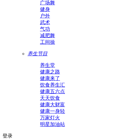
广场舞
健身
户外
武术
气功
减肥舞
工间操
养生节目
养生堂
健康之路
健康来了
饮食养生汇
健康五六点
天天饮食
健康大财富
健康一身轻
万家灯火
明星加油站
登录