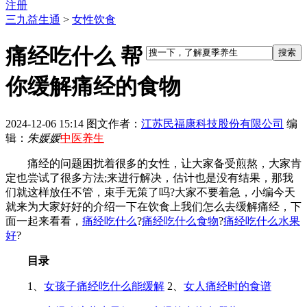
注册
三九益生通
>
女性饮食
痛经吃什么 帮
你缓解痛经的食物
2024-12-06 15:14
图文作者：
江苏民福康科技股份有限公司
编
辑：
朱媛媛
中医养生
痛经的问题困扰着很多的女性，让大家备受煎熬，大家肯
定也尝试了很多方法;来进行解决，估计也是没有结果，那我
们就这样放任不管，束手无策了吗?大家不要着急，小编今天
就来为大家好好的介绍一下在饮食上我们怎么去缓解痛经，下
面一起来看看，
痛经吃什么
?
痛经吃什么食物
?
痛经吃什么水果
好
?
目录
1、
女孩子痛经吃什么能缓解
2、
女人痛经时的食谱