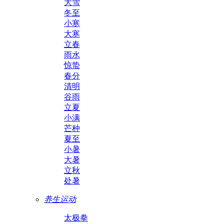
大雪
冬至
小寒
大寒
立春
雨水
惊蛰
春分
清明
谷雨
立夏
小满
芒种
夏至
小暑
大暑
立秋
处暑
养生运动
太极拳