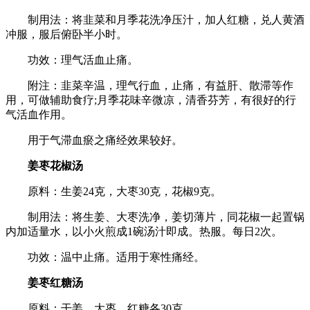
制用法：将韭菜和月季花洗净压汁，加人红糖，兑人黄酒
冲服，服后俯卧半小时。
功效：理气活血止痛。
附注：韭菜辛温，理气行血，止痛，有益肝、散滞等作
用，可做辅助食疗;月季花味辛微凉，清香芬芳，有很好的行
气活血作用。
用于气滞血瘀之痛经效果较好。
姜枣花椒汤
原料：生姜24克，大枣30克，花椒9克。
制用法：将生姜、大枣洗净，姜切薄片，同花椒一起置锅
内加适量水，以小火煎成1碗汤汁即成。热服。每日2次。
功效：温中止痛。适用于寒性痛经。
姜枣红糖汤
原料：干姜、大枣、红糖各30克。