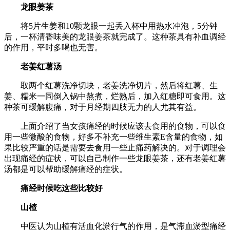
龙眼姜茶
将5片生姜和10颗龙眼一起丢入杯中用热水冲泡，5分钟
后，一杯清香味美的龙眼姜茶就完成了。这种茶具有补血调经
的作用，平时多喝也无害。
老姜红薯汤
取两个红薯洗净切块，老姜洗净切片，然后将红薯、生
姜、糯米一同倒入锅中熬煮，烂熟后，加入红糖即可食用。这
种茶可缓解腹痛，对于月经期四肢无力的人尤其有益。
上面介绍了当女孩痛经的时候应该去食用的食物，可以食
用一些微酸的食物，好多不补充一些维生素E含量的食物，如
果比较严重的话是需要去食用一些止痛药解决的。对于调理会
出现痛经的症状，可以自己制作一些龙眼姜茶，还有老姜红薯
汤都是可以帮助缓解痛经的症状。
痛经时候吃这些比较好
山楂
中医认为山楂有活血化淤行气的作用，是气滞血淤型痛经