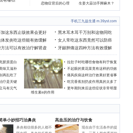
法有哪些
恋物症背后的心理
生姜大蒜治手脚麻木？
手机三九益生通 m.39yst.com
枣加这东西止咳效果会更好
黑木耳木耳千万别和这物同吃
桃体发炎吃这些能有效缓解
女人常吃这东西竟然可以防癌
些方法可以有效治疗解肾虚
牙龈肿痛这四种方法有效缓解
充胶原蛋白
拉肚子时吃哪些食物有利于恢复
美味又滋补
不起眼的黄花菜竟有这样的功效
别再乱吃了
痛风疾病这样治疗效果好更省事
治疗是关键
吃完香蕉别扔皮作用真的太多了
立马有元气
更年期到来后这些症状非常明显
维生素e的作用
个简单小妙招巧治鼻炎
高血压的治疗与饮食
鼻炎相信很多的人都不
现在由于生活条件的提