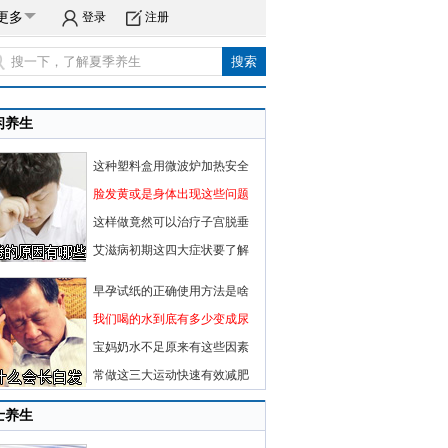
更多
登录
注册
闲养生
这种塑料盒用微波炉加热安全
脸发黄或是身体出现这些问题
这样做竟然可以治疗子宫脱垂
艾滋病初期这四大症状要了解
早孕试纸的正确使用方法是啥
我们喝的水到底有多少变成尿
宝妈奶水不足原来有这些因素
常做这三大运动快速有效减肥
士养生