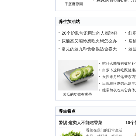
糖尿病肾病的治疗方
手胀麻原因
养生加油站
20个护肤常识用过的人都说好
红
尿酸高又嘴馋想吃火锅怎么办
扁
常见的这九种食物很适合春天
这
吃什么能够有效的补
白萝卜这样吃既健康
女性来月经这些东西
出现腰疼别强忍趁早
经常熬夜吃点它身体
苦瓜的功效有哪些
养生看点
警惕 这类人不能吃香菜
10
香菜在我们的日常生活