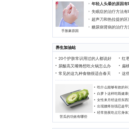
年轻人头晕的原因有
失眠症的治疗方法有
超声刀和热拉提的区
糖尿病肾病的治疗方
手胀麻原因
养生加油站
20个护肤常识用过的人都说好
红
尿酸高又嘴馋想吃火锅怎么办
扁
常见的这九种食物很适合春天
这
吃什么能够有效的补
白萝卜这样吃既健康
女性来月经这些东西
出现腰疼别强忍趁早
经常熬夜吃点它身体
苦瓜的功效有哪些