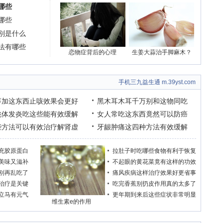
哪些
哪些
别是什么
法有哪些
恋物症背后的心理
生姜大蒜治手脚麻木？
手机三九益生通 m.39yst.com
枣加这东西止咳效果会更好
黑木耳木耳千万别和这物同吃
桃体发炎吃这些能有效缓解
女人常吃这东西竟然可以防癌
些方法可以有效治疗解肾虚
牙龈肿痛这四种方法有效缓解
充胶原蛋白
拉肚子时吃哪些食物有利于恢复
美味又滋补
不起眼的黄花菜竟有这样的功效
别再乱吃了
痛风疾病这样治疗效果好更省事
治疗是关键
吃完香蕉别扔皮作用真的太多了
立马有元气
更年期到来后这些症状非常明显
维生素e的作用