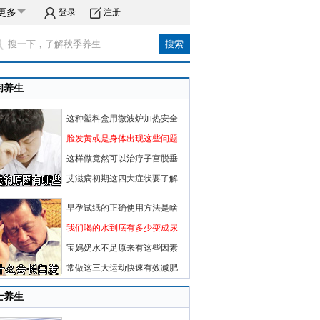
更多
登录
注册
闲养生
这种塑料盒用微波炉加热安全
脸发黄或是身体出现这些问题
这样做竟然可以治疗子宫脱垂
艾滋病初期这四大症状要了解
早孕试纸的正确使用方法是啥
我们喝的水到底有多少变成尿
宝妈奶水不足原来有这些因素
常做这三大运动快速有效减肥
士养生