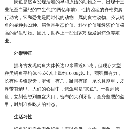
鳄鱼是迄今发现活着的早和原始的动物之一。出现于三
叠纪至白垩纪的中生代(约两亿年前)，性情凶猛的脊椎类爬
行动物，它和恐龙是同时代的动物，属肉食性动物。公认鳄
鱼的品种共23种。鳄鱼是生态价值、科学价值和经济价值极
高的野生动物。因此，世界上一些国家积极发展鳄鱼养殖
业。
外形特征
据考古发现鳄鱼大体长达12米重近8.5吨，但现存大型
种类鳄鱼平均体长6米以上重约1000kg以上。颚强而有力，
长有许多锥形齿，腿短，有爪，趾间有蹼。尾长且厚重，皮
厚带有鳞甲。人们的心目中，鳄鱼就是“恶鱼”。一提到鳄
鱼，立刻会想到血盆大口，密布的尖利牙齿，全身坚硬的盔
甲，时刻准备吃人的神态。
生活习性