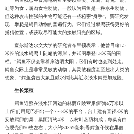
鳄鱼残忍吞食海龟鳄鱼主要以鱼类、水禽、野兔、鹿、
蛙等为食，属肉食性动物。一般认为鳄鱼是一种水生动物，
但这种攻击性强的生物可能还有一些秘密“身手”。新研究发
现，攀爬是鳄目动物的普遍行为。它们通过攀爬获得更好的
捕猎位置，或获取尽可能大的接触阳光的区域。
查尔斯达尔文大学的研究者布里顿表示，他曾目睹1.5
米长的淡水鳄爬上陡峭的河岸，并试图攀登1.8米高的围
栏。“鳄鱼不仅会靠着岸边晒太阳，它们有时也会到处走。
鳄鱼实际上是非常灵敏的动物，其灵敏程度甚至超出人类的
想象。”鳄鱼袭击大象且咸水鳄比其近亲淡水鳄更加危险。
生长繁殖
鳄鱼近照在淡水江河边的林荫丘陵营巢(距海6万米以
上)它们用尾巴扫出一个7～8米的平台，台上建有直径3米的
安放鳄卵的巢，巢距河约4米，以树叶丛荫构成，每巢有白
色硬壳卵50枚左右，大小约80×55毫米;母鳄鱼守候在巢侧，