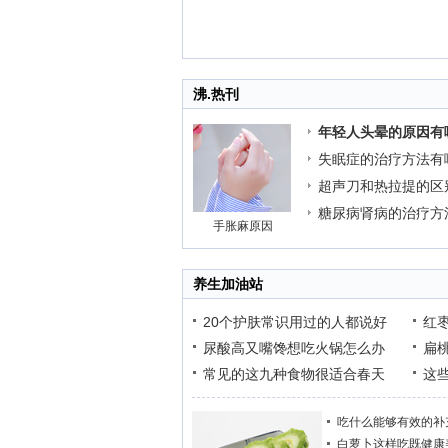
沸.热刊
年轻人头晕的原因有
失眠症的治疗方法有
超声刀和热拉提的区
糖尿病肾病的治疗方
手胀麻原因
养生加油站
20个护肤常识用过的人都说好
红
尿酸高又嘴馋想吃火锅怎么办
扁
常见的这九种食物很适合春天
这
吃什么能够有效的补
白萝卜这样吃既健康