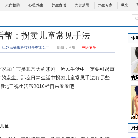
未病预防
心理养生
养生食谱
饮食禁忌
养生专家
曝光
30生活帮：拐卖儿童常见手法
休
：
江苏民福康科技股份有限公司
编辑：
马瑞
中医养生
家庭而言是非常大的悲剧，所以生活中一定要引起重
件的发生。那么日常生活中
拐卖儿童常见手法
有哪些
湖北卫视
生活帮
2016栏目来看看吧!
儿童
男