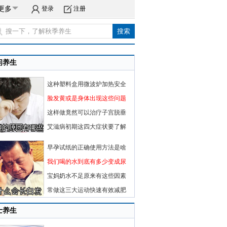
更多
登录
注册
闲养生
这种塑料盒用微波炉加热安全
脸发黄或是身体出现这些问题
这样做竟然可以治疗子宫脱垂
艾滋病初期这四大症状要了解
早孕试纸的正确使用方法是啥
我们喝的水到底有多少变成尿
宝妈奶水不足原来有这些因素
常做这三大运动快速有效减肥
士养生