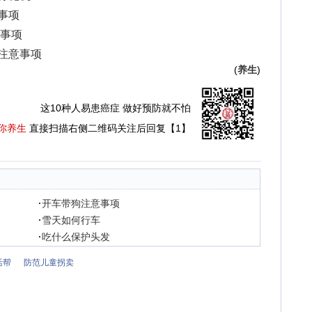
意事项
意事项
动注意事项
(
养生
)
这10种人易患癌症 做好预防就不怕
你养生
直接扫描右侧二维码关注后回复【1】
·
开车带狗注意事项
·
雪天如何行车
·
吃什么保护头发
活帮
防范儿童拐卖