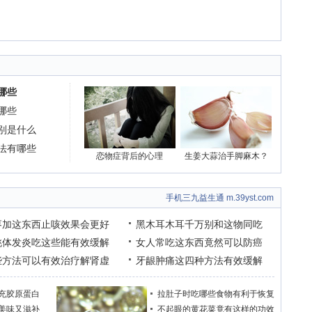
哪些
哪些
别是什么
法有哪些
恋物症背后的心理
生姜大蒜治手脚麻木？
手机三九益生通 m.39yst.com
枣加这东西止咳效果会更好
黑木耳木耳千万别和这物同吃
桃体发炎吃这些能有效缓解
女人常吃这东西竟然可以防癌
些方法可以有效治疗解肾虚
牙龈肿痛这四种方法有效缓解
充胶原蛋白
拉肚子时吃哪些食物有利于恢复
美味又滋补
不起眼的黄花菜竟有这样的功效