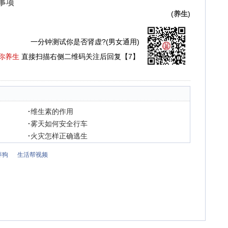
意事项
(
养生
)
一分钟测试你是否肾虚?(男女通用)
你养生
直接扫描右侧二维码关注后回复【7】
·
维生素的作用
·
雾天如何安全行车
·
火灾怎样正确逃生
养狗
生活帮视频