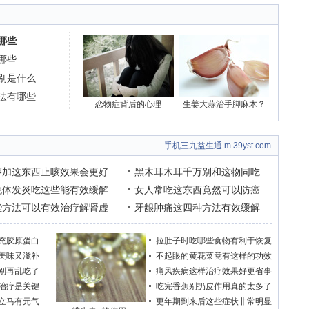
哪些
哪些
别是什么
法有哪些
恋物症背后的心理
生姜大蒜治手脚麻木？
手机三九益生通 m.39yst.com
枣加这东西止咳效果会更好
黑木耳木耳千万别和这物同吃
桃体发炎吃这些能有效缓解
女人常吃这东西竟然可以防癌
些方法可以有效治疗解肾虚
牙龈肿痛这四种方法有效缓解
充胶原蛋白
拉肚子时吃哪些食物有利于恢复
美味又滋补
不起眼的黄花菜竟有这样的功效
别再乱吃了
痛风疾病这样治疗效果好更省事
治疗是关键
吃完香蕉别扔皮作用真的太多了
立马有元气
更年期到来后这些症状非常明显