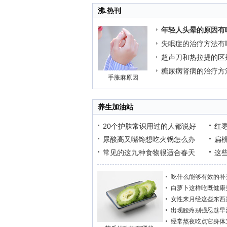
沸.热刊
年轻人头晕的原因有
失眠症的治疗方法有
超声刀和热拉提的区
糖尿病肾病的治疗方
手胀麻原因
养生加油站
20个护肤常识用过的人都说好
红
尿酸高又嘴馋想吃火锅怎么办
扁
常见的这九种食物很适合春天
这
吃什么能够有效的补
白萝卜这样吃既健康
女性来月经这些东西
出现腰疼别强忍趁早
经常熬夜吃点它身体