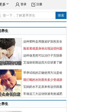
更多
登录
注册
闲养生
这种塑料盒用微波炉加热安全
脸发黄或是身体出现这些问题
这样做竟然可以治疗子宫脱垂
艾滋病初期这四大症状要了解
早孕试纸的正确使用方法是啥
我们喝的水到底有多少变成尿
宝妈奶水不足原来有这些因素
常做这三大运动快速有效减肥
士养生