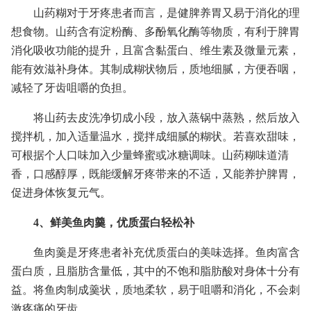
山药糊对于牙疼患者而言，是健脾养胃又易于消化的理
想食物。山药含有淀粉酶、多酚氧化酶等物质，有利于脾胃
消化吸收功能的提升，且富含黏蛋白、维生素及微量元素，
能有效滋补身体。其制成糊状物后，质地细腻，方便吞咽，
减轻了牙齿咀嚼的负担。
将山药去皮洗净切成小段，放入蒸锅中蒸熟，然后放入
搅拌机，加入适量温水，搅拌成细腻的糊状。若喜欢甜味，
可根据个人口味加入少量蜂蜜或冰糖调味。山药糊味道清
香，口感醇厚，既能缓解牙疼带来的不适，又能养护脾胃，
促进身体恢复元气。
4、鲜美鱼肉羹，优质蛋白轻松补
鱼肉羹是牙疼患者补充优质蛋白的美味选择。鱼肉富含
蛋白质，且脂肪含量低，其中的不饱和脂肪酸对身体十分有
益。将鱼肉制成羹状，质地柔软，易于咀嚼和消化，不会刺
激疼痛的牙齿。