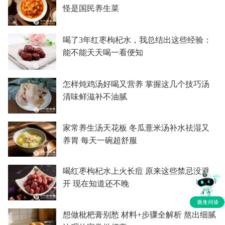
怪是国民养生菜
喝了3年红枣枸杞水，我总结出这些经验：
能不能天天喝一看便知
怎样炖鸡汤好喝又营养 掌握这几个技巧汤
清味鲜滋补不油腻
家常养生汤天花板 冬瓜薏米汤补水祛湿又
养胃 每天一碗超舒服
喝红枣枸杞水上火长痘 原来这些禁忌没避
开 现在知道还不晚
想做枇杷膏别愁 材料+步骤全解析 熬出细腻