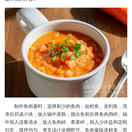
制作鱼肉羹时，选择刺少的鱼肉，如鳕鱼、龙利鱼，洗
净后切成小块，放入锅中蒸熟，挑出鱼刺后将鱼肉捣碎。锅
中加入适量清水，放入鱼肉碎、青菜碎，加入少许盐和淀粉
勾芡，搅拌均匀，煮至汤汁浓稠即可。鱼肉羹味道鲜美，营