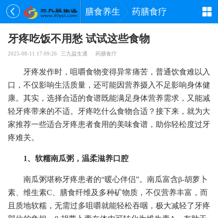
膳食养生
药膳食疗
牙疼吃饭不用愁 试试这些食物
2025-08-11 17:09:26
三九益生通
药膳食疗
牙疼发作时，咀嚼食物变得异常痛苦，普通饮食难以入
口，不仅影响生活质量，还可能因营养摄入不足影响身体健
康。其实，选择合适的食谱既能满足身体营养需求，又能减
轻牙疼带来的不适。牙疼吃什么食物合适？接下来，就为大
家推荐一些适合牙疼患者食用的美味食谱，助你轻松度过牙
疼难关。
1、软糯南瓜粥，温柔滋养口腔
南瓜粥堪称牙疼患者的“暖心伴侣”。南瓜富含β-胡萝卜
素、维生素C、膳食纤维及多种矿物质，不仅营养丰富，而
且质地软糯，无需过多咀嚼就能轻松吞咽，极大减轻了牙疼