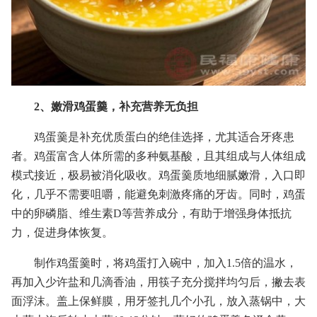
2、嫩滑鸡蛋羹，补充营养无负担
鸡蛋羹是补充优质蛋白的绝佳选择，尤其适合牙疼患
者。鸡蛋富含人体所需的多种氨基酸，且其组成与人体组成
模式接近，极易被消化吸收。鸡蛋羹质地细腻嫩滑，入口即
化，几乎不需要咀嚼，能避免刺激疼痛的牙齿。同时，鸡蛋
中的卵磷脂、维生素D等营养成分，有助于增强身体抵抗
力，促进身体恢复。
制作鸡蛋羹时，将鸡蛋打入碗中，加入1.5倍的温水，
再加入少许盐和几滴香油，用筷子充分搅拌均匀后，撇去表
面浮沫。盖上保鲜膜，用牙签扎几个小孔，放入蒸锅中，大