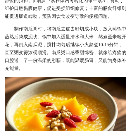
部位的负担。β-胡萝卜素在体内可转化为维生素A，有助于
维护口腔黏膜健康，促进受损组织修复；丰富的膳食纤维则
能促进肠道蠕动，预防因饮食改变导致的便秘问题。
制作南瓜粥时，将南瓜去皮去籽切成小块，放入蒸锅中
蒸熟后捣成泥状。锅中加入适量清水和大米，熬煮至米粒开
花，再倒入南瓜泥，搅拌均匀后继续小火熬煮10-15分钟，
直至粥变得浓稠顺滑。南瓜粥口感香甜绵密，就像给疼痛的
口腔送上了一份温柔的慰藉，既能温暖肠胃，又能为身体补
充能量。