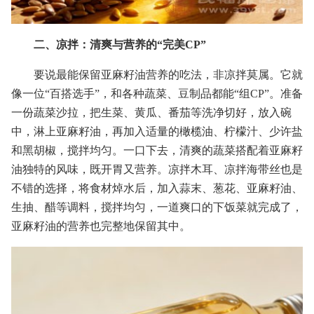
二、凉拌：清爽与营养的“完美CP”
要说最能保留亚麻籽油营养的吃法，非凉
拌莫属。它就
像一位“百搭选手”，和各种蔬菜、豆制品都能“组CP”。准备
一份蔬菜沙拉，把生菜、黄瓜、番茄等洗净切好，放入碗
中，淋上亚麻籽油，再加入适量的橄榄油、柠檬汁、少许盐
和黑胡椒，搅拌均匀。一口下去，清爽的蔬菜搭配着亚麻籽
油独特的风味，既开胃又营养。凉拌木耳、凉拌海带丝也是
不错的选择，将食材焯水后，加入蒜末、葱花、亚麻籽油、
生抽、醋等调料，搅拌均匀，一道爽口的下饭菜就完成了，
亚麻籽油的营养也完整地保留其中。