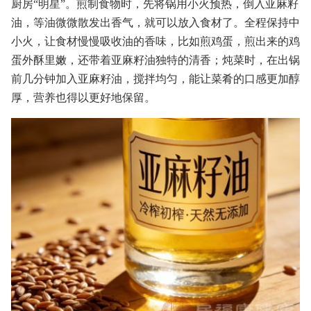
厨房“明星”。煎制食物时，先将锅用小火预热，倒入亚麻籽
油，等油微微散发出香气，就可以放入食材了。全程保持中
小火，让食材慢慢吸收油的香味，比如煎鸡蛋，煎出来的鸡
蛋外酥里嫩，还带着亚麻籽油独特的清香；炖菜时，在出锅
前几分钟加入亚麻籽油，搅拌均匀，能让菜肴的口感更加醇
厚，营养也得以更好地保留。