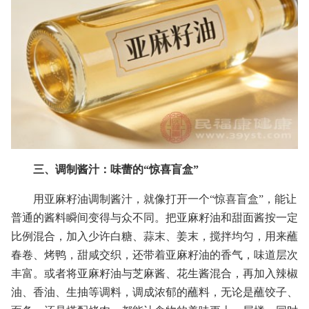
三、调制酱汁：味蕾的“惊喜盲盒”
用亚麻籽油调制酱汁，就像打开一个“惊喜盲盒”，能让
普通的酱料瞬间变得与众不同。把亚麻籽油和甜面酱按一定
比例混合，加入少许白糖、蒜末、姜末，搅拌均匀，用来蘸
春卷、烤鸭，甜咸交织，还带着亚麻籽油的香气，味道层次
丰富。或者将亚麻籽油与芝麻酱、花生酱混合，再加入辣椒
油、香油、生抽等调料，调成浓郁的蘸料，无论是蘸饺子、