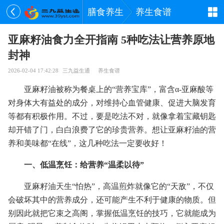
膳食养生
养生食谱
亚麻籽油食力全开指南 5种吃法让营养原地
封神
2026-02-04 17:42:28
三九益生通
养生食谱
亚麻籽油被称为餐桌上的“营养宝库”，富含α-亚麻酸等
对身体大有益处的成分，对维持心血管健康、促进大脑发育
等都有积极作用。不过，要是吃法不对，就像拿着宝藏钥匙
却开错了门，白白浪费了它的珍贵营养。想让亚麻籽油的营
养和美味都“在线”，这几种吃法一定要收好！
一、低温烹饪：给营养“温柔以待”
亚麻籽油天生“怕热”，高温煎炸就像它的“天敌”，不仅
会破坏其中的营养成分，还可能产生不利于健康的物质。但
别因此就把它束之高阁，掌握低温烹饪的技巧，它就能成为