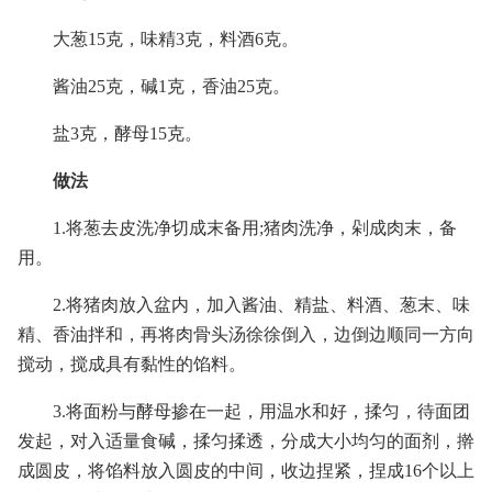
大葱15克，味精3克，料酒6克。
酱油25克，碱1克，香油25克。
盐3克，酵母15克。
做法
1.将葱去皮洗净切成末备用;猪肉洗净，剁成肉末，备
用。
2.将猪肉放入盆内，加入酱油、精盐、料酒、葱末、味
精、香油拌和，再将肉骨头汤徐徐倒入，边倒边顺同一方向
搅动，搅成具有黏性的馅料。
3.将面粉与酵母掺在一起，用温水和好，揉匀，待面团
发起，对入适量食碱，揉匀揉透，分成大小均匀的面剂，擀
成圆皮，将馅料放入圆皮的中间，收边捏紧，捏成16个以上