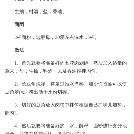
生抽，料酒，盐，香油。
面团
3杯面粉，5g酵母，30度左右温水1.5杯。
做法
1、首先就要将准备好的五花肉剁碎，然后加入适量的
葱末，盐，生抽，料酒，以及香油搅拌均匀。
2、长豆角洗净，整条过滚水煮熟，加少许香油可以使
豆角翠绿。捞出沥干水份切碎。
3、切好的豆角放入肉馅中拌匀根据自己口味儿加盐，
调匀!。
4、然后就要将准备好的，水，酵母，面粉进行充分地
混合，并将其揉成面团，备用就可以了。