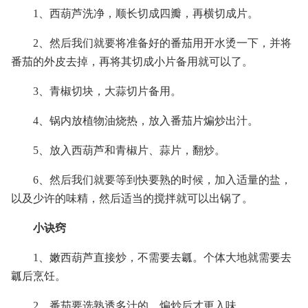
1、西葫芦洗净，顺长切成四瓣，再横切成片。
2、然后我们就要将准备好的番茄用开水烫一下，并将
番茄的外皮去掉，再将其切成小片备用就可以了。
3、青椒切块，大蒜切片备用。
4、锅内放植物油烧热，放入番茄片煸炒出汁。
5、放入西葫芦和青椒片、蒜片，翻炒。
6、然后我们就要等到快要熟的时候，加入适量的盐，
以及少许的味精，然后适当的搅拌就可以出锅了。
小诀窍
1、嫩西葫芦直接炒，不需要去瓤。个体大地就需要去
瓤后烹饪。
2、番茄要选熟透多汁的，煸炒后才更入味。