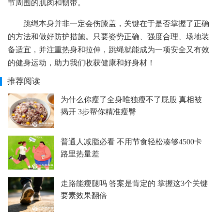
节周围的肌肉和韧带。
跳绳本身并非一定会伤膝盖，关键在于是否掌握了正确
的方法和做好防护措施。只要姿势正确、强度合理、场地装
备适宜，并注重热身和拉伸，跳绳就能成为一项安全又有效
的健身运动，助力我们收获健康和好身材！
推荐阅读
为什么你瘦了全身唯独瘦不了屁股 真相被
揭开 3步帮你精准瘦臀
普通人减脂必看 不用节食轻松凑够4500卡
路里热量差
走路能瘦腿吗 答案是肯定的 掌握这3个关键
要素效果翻倍