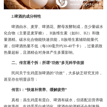
2.啤酒的成分特性
啤酒由水、麦芽、啤酒花、酵母发酵制成，含少量碳水
化合物（主要是麦芽糖）、B族维生素（如B1、B2）和微
量酒精。碳水化合物能快速供能，B族维生素辅助能量代
谢，但啤酒热量不低（每100毫升约30-40千卡），过量易致
热量超标，且酒精会对身体产生多重影响。
二、传言逐个拆：所谓“功效”多无科学依据
民间关于生鸡蛋加啤酒的“功效”，大多缺乏研究支持，
甚至存在明显误导：
传言1：“快速补营养、缓解疲劳”
真相：虽生鸡蛋有蛋白、啤酒有碳水，但搭配后营养吸
收效率低。生鸡蛋蛋白难消化，啤酒中的酒精还会刺激肠