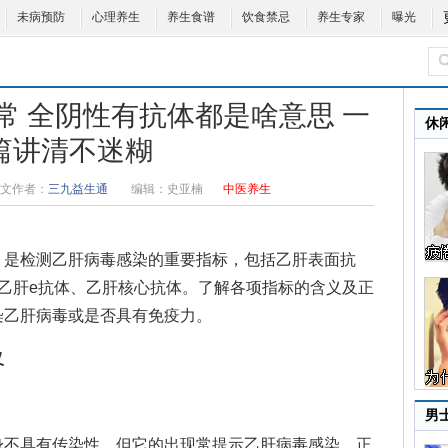
未病预防
心理养生
养生食谱
饮食禁忌
养生专家
曝光
常 全阴性有抗体都是啥意思 一
休
篇讲清不迷糊
文作者：
三九益生通
编辑：
史亚楠
中医养生
）是检测乙肝病毒感染的重要指标，包括乙肝表面抗
乙肝e抗体、乙肝核心抗体。了解各项指标的含义及正
染乙肝病毒或是否具有免疫力。
义
男
不具有传染性，但它的出现常提示乙肝病毒感染。正