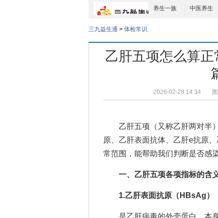
养生一族
中医养生
三九益生通
>
体检常识
乙肝五项怎么算正
2026-02-28 14:34
图
乙肝五项（又称乙肝两对半
原、乙肝表面抗体、乙肝e抗原、
常范围，能帮助我们判断是否感
一、乙肝五项各项指标的含
1.乙肝表面抗原（HBsAg）
是乙肝病毒的外壳蛋白，本身