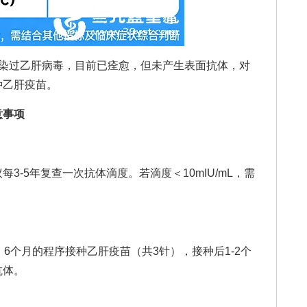
过乙肝病毒，目前已痊愈，但未产生表面抗体，对
种乙肝疫苗。
意事项
-5年复查一次抗体滴度。若滴度＜10mIU/mL，需
。
个月的程序接种乙肝疫苗（共3针），接种后1-2个
抗体。