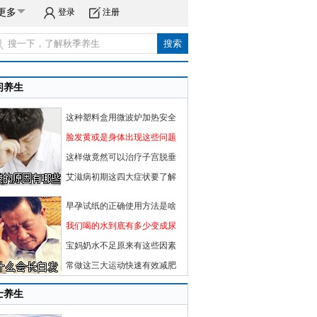
更多
登录
注册
闲养生
这种塑料盒用微波炉加热安全
脸发黄或是身体出现这些问题
这样做竟然可以治疗子宫脱垂
艾滋病初期这四大症状要了解
早孕试纸的正确使用方法是啥
我们喝的水到底有多少变成尿
宝妈奶水不足原来有这些因素
常做这三大运动快速有效减肥
士养生