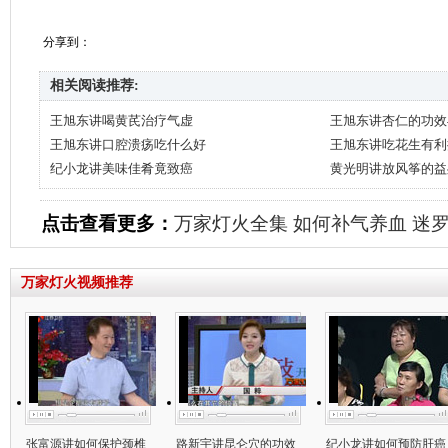
分享到：
相关阅读推荐:
王旭东讲喝黄芪治疗气虚
王旭东讲杏仁的功效
王旭东讲口腔溃疡吃什么好
王旭东讲吃花生有利
纪小龙讲美味佳肴竟致癌
黄光明讲放风筝的益
点击查看更多：
万家灯火全集
如何补气养血
迷
万家灯火视频推荐
张富源讲如何保护颈椎
路新宇讲昆仑穴的功效
纪小龙讲如何预防肝癌