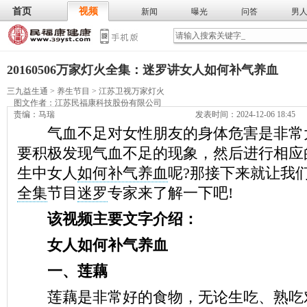
首页
视频
新闻
曝光
问答
男
膳食
保
武术
气功
食谱
营养
20160506万家灯火全集：迷罗讲女人如何补气养血
三九益生通
>
养生节目
>
江苏卫视万家灯火
图文作者：
江苏民福康科技股份有限公司
责编：马瑞
发表时间：2024-12-06 18:45
气血不足对女性朋友的身体危害是非常
要积极发现气血不足的现象，然后进行相应
生中女人
如何补气养血
呢?那接下来就让我
全集
节目
迷罗
专家来了解一下吧!
该视频主要文字介绍：
女人如何补气养血
一、莲藕
莲藕是非常好的食物，无论生吃、熟吃