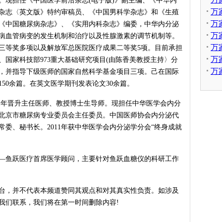
。现担任《中国医学前沿杂志(电子版)》副主编、《中华内
万
杂志〈英文版》特约审稿员、《中国男科学杂志》和《生殖
原因
万
《中国糖尿病杂志》、《实用内科杂志》编委，中华内分泌
有哪
万
病血管病变的发生机制和治疗以及性腺激素的调节机制等。
消
万
三等奖多项以及解放军总医院医疗成果二等奖5项。目前承担
里
万
国家科技部973重大基础研究项目(由陈香美教授主持〉分
痛
万
，并指导下级医师的国家自然科学基金项目三项。己在国际
补
150余篇。在英文医学期刊发表论文30余篇。
01年晋升主任医师、教授博士生导师。现担任中华医学会内分
北京市糖尿病专业委员会主任委员。中国医师协会内分泌代
委、秘书长。2011年获中华医学会内分泌学分会“终身成就
—鱼跃医疗首席医学顾问，主要针对鱼跃血糖仪的科研工作
台，并不代表本频道赞同其观点和对其真实性负责。如涉及
我们联系，我们将在第一时间删除内容!