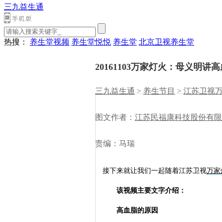
三九益生通
热搜：
养生堂视频
养生堂悦悦
养生堂
北京卫视养生堂
20161103万家灯火：母义明讲
三九益生通
>
养生节目
>
江苏卫视
图文作者：
江苏民福康科技股份有限
责编：马瑞
接下来就让我们一起随着江苏卫视
万家
该视频主要文字介绍：
高血脂的原因