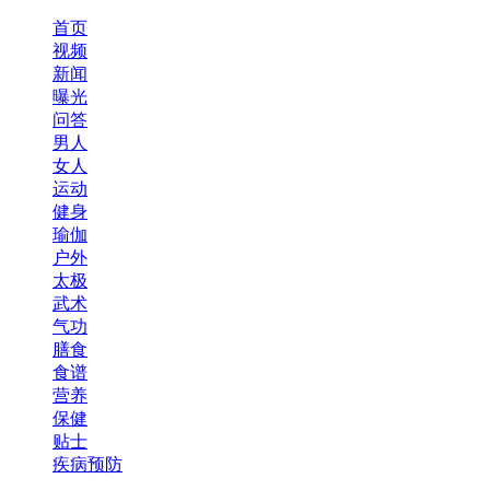
首页
视频
新闻
曝光
问答
男人
女人
运动
健身
瑜伽
户外
太极
武术
气功
膳食
食谱
营养
保健
贴士
疾病预防