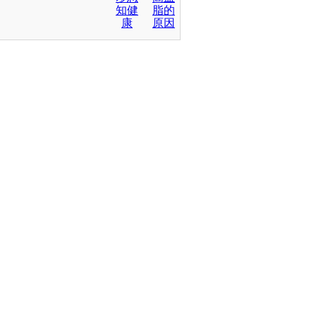
知健
脂的
康
原因