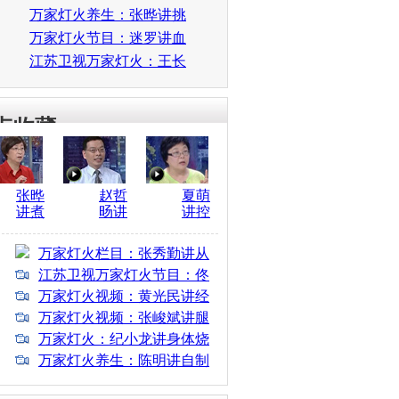
舌头的健康密码
万家灯火养生：张晔讲挑
选新鲜鸡蛋窍门
万家灯火节目：迷罗讲血
管堵塞的表现
江苏卫视万家灯火：王长
松讲用中药治病
点收藏
张晔
赵哲
夏萌
讲煮
旸讲
讲控
好粥
哪些
制血
有窍
牙必
糖怎
万家灯火栏目：张秀勤讲从
门
须拔
么吃
手看脾胃的健康程度
江苏卫视万家灯火节目：佟
彤讲补肾大法
万家灯火视频：黄光民讲经
络保健做好养生
万家灯火视频：张峻斌讲腿
部拉伸法
万家灯火：纪小龙讲身体烧
灼感是怎么回事
万家灯火养生：陈明讲自制
美容养颜药酒