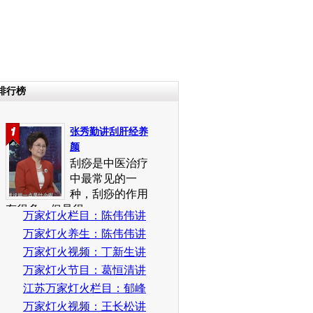
排行榜
张秀勤讲刮肝经养
颜
刮痧是中医治疗
中最常见的一
种，刮痧的作用
有很多，但是很...
万家灯火栏目：陈伟伟讲
高血压看病误区
万家灯火养生：陈伟伟讲
警惕夜间高血压
万家灯火视频：丁新生讲
爱忘事警惕痴呆
万家灯火节目：葛恒清讲
健步走的效果
江苏万家灯火栏目：郁峰
讲颈椎歪斜妙招
万家灯火视频：王长松讲