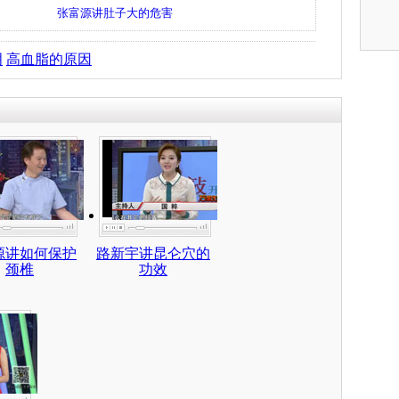
张富源讲肚子大的危害
明
高血脂的原因
源讲如何保护
路新宇讲昆仑穴的
颈椎
功效