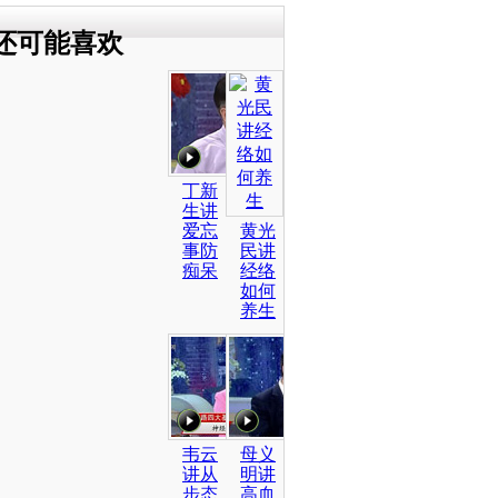
还可能喜欢
丁新
生讲
爱忘
黄光
事防
民讲
痴呆
经络
如何
养生
韦云
母义
讲从
明讲
步态
高血