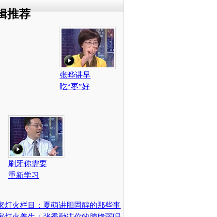
辑推荐
张晔讲早
吃“枣”好
刷牙你需要
重新学习
家灯火栏目：夏萌讲胆固醇的那些事
家灯火养生：张秀勤讲你的肺脆弱吗