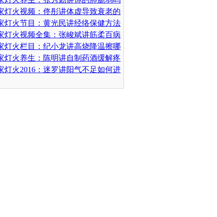
家灯火视频：佟彤讲体虚导致衰老的
家灯火节目：黄光民讲经络保健方法
些
家灯火视频全集：张峻斌讲筋柔百病
家灯火栏目：纪小龙讲高烧降温擦哪
家灯火养生：陈明讲自制药酒缓解疼
家灯火2016：迷罗讲阳气不足如何进