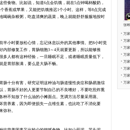
这些食物。比如说，知道6点会饥饿，就在5点钟喝杯酸奶，
吃个香蕉或苹果，又能把饥饿推迟1个小时。这样，等8点完成
地喝碗杂粮粥，吃盘清爽的蔬菜，晚上就能舒舒服服地按时
张晔
万
万
半小时要放松心情，忘记休息以外的其他事情。把8小时觉
万
好内部修复工作，胃肠细胞3～4天就要更新，所以能够推
万
很多人都有这种经验，一旦睡眠不足，或者睡眠质量低下，
万
就是胃部胀满，要么是大肠不畅。
万
万
万家
肠十分有害，研究证明这种油与肠道慢性炎症和肠易激综
以，胃肠不好的人更要节制自己的不良嗜好，不要吃煎炸熏
各种不知放了什么油的小摊面点。烹调方法尽量采用蒸、
坏营养素，因为即便损失一点维生素，也比吃了不消化要
来弥补。
抗营养因素又比较少的细腻食物。比如山药泥、芋头泥、