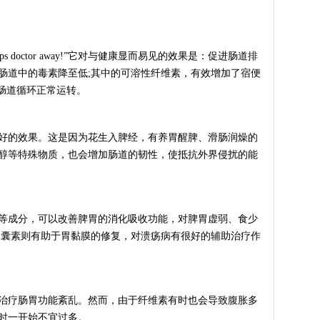
eeps doctor away!”它对与健康显而易见的效果是：促进肠道排
肠道中的毒素降至低;其中的可溶性纤维素，有效增加了宿便
证肠道循环正常运转。
的效果。这是因为花生入脾经，有养胃醒脾、滑肠润燥的
醇等特殊物质，也会增加肠道的韧性，使抵抗外界侵扰的能
成分，可以改善脾胃的消化吸收功能，对脾胃虚弱、食少
尿囊素则有助于胃黏膜的修复，对溃疡病有很好的辅助治疗作
疗肠胃功能紊乱。然而，由于纤维素有时也会导致腹胀多
时一开始不宜过多。