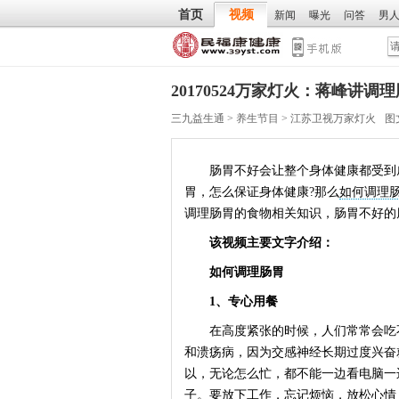
首页
视频
新闻
曝光
问答
男
20170524万家灯火：蒋峰讲
三九益生通
>
养生节目
>
江苏卫视万家灯火
图
肠胃不好会让整个身体健康都受到威
胃，怎么保证身体健康?那么
如何调理
调理肠胃的食物相关知识，肠胃不好的
该视频主要文字介绍：
如何调理肠胃
1、专心用餐
在高度紧张的时候，人们常常会吃不
和溃疡病，因为交感神经长期过度兴奋
以，无论怎么忙，都不能一边看电脑一
子。要放下工作，忘记烦恼，放松心情