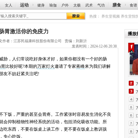
运动
膳食
人
女人
健身
瑜伽
户外
太极
武术
气功
食谱
热搜：
养生堂视频
养生堂悦
调理肠胃激活你的免疫力
播放
文作者：
江苏民福康科技股份有限公司
责编：刘新沂
发表时间：2024-12-06 20:38
胁，人们常说吃好身体才好，如果你都没有一个好的肠
肠胃
比较好呢?本期的
万家灯火
邀请了专家
蒋峰
来为我们讲解
朋友不妨赶紧关注吧!
下饭，严重的甚至会胃疼。工作紧张时容易发生消化不良
就会抑制植物性神经系统的活动，包括消化吸收功能。所
边吃东西，不要在饭桌上谈工作，更不要在饭桌上教训孩
，专心吃饭。