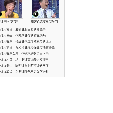
讲早吃“枣”好
刷牙你需要重新学习
家灯火栏目：夏萌讲胆固醇的那些事
家灯火养生：张秀勤讲你的肺脆弱吗
家灯火视频：佟彤讲体虚导致衰老的原因
家灯火节目：黄光民讲经络保健方法有哪些
家灯火视频全集：张峻斌讲筋柔百病消
家灯火栏目：纪小龙讲高烧降温擦哪里
家灯火养生：陈明讲自制药酒缓解疼痛
灯火2016：迷罗讲阳气不足如何进补