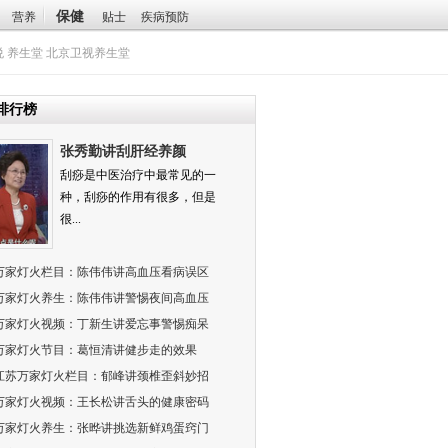
保健
营养
贴士
疾病预防
悦
养生堂
北京卫视养生堂
排行榜
张秀勤讲刮肝经养颜
刮痧是中医治疗中最常见的一
种，刮痧的作用有很多，但是
很...
万家灯火栏目：陈伟伟讲高血压看病误区
万家灯火养生：陈伟伟讲警惕夜间高血压
万家灯火视频：丁新生讲爱忘事警惕痴呆
万家灯火节目：葛恒清讲健步走的效果
江苏万家灯火栏目：郁峰讲颈椎歪斜妙招
万家灯火视频：王长松讲舌头的健康密码
万家灯火养生：张晔讲挑选新鲜鸡蛋窍门