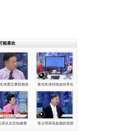
可能喜欢
生讲爱忘事防痴呆
黄光民讲经络如何养生
云讲从步态知健康
母义明讲高血脂的原因