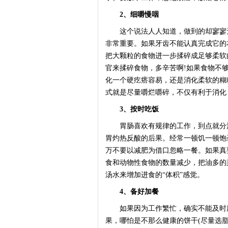
2、细嚼慢咽
这个说法人人知道，做到的却寥寥无
非常重要。如果牙齿不能认真完成它的
把大颗粒的食物进一步揉碎成足够柔软
官来揉碎食物，多辛苦啊!如果食物不
化一个硬疙瘩容易，还是消化柔软的糊
式就是尽量嚼烂嚼碎，不仅有利于消化
3、按时吃饭
胃肠喜欢有规律的工作，到点就分泌
胃灼热反酸的后果。经常一顿饥一顿饱
万不要以减肥为借口忽略一餐。如果真
食和动物性食物的数量减少，把油多的
汤水来增加进食的“体积”感觉。
4、备好加餐
如果因为工作繁忙，确实不能及时用
果，哪怕是不那么健康的饼干(尽量选