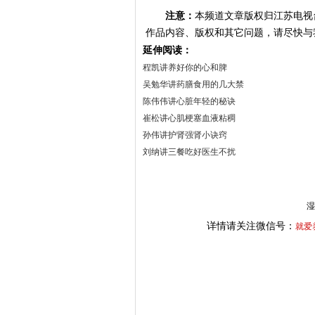
注意：
本频道文章版权归江苏电视
作品内容、版权和其它问题，请尽快与
延伸阅读：
程凯讲养好你的心和脾
吴勉华讲药膳食用的几大禁
陈伟伟讲心脏年轻的秘诀
崔松讲心肌梗塞血液粘稠
孙伟讲护肾强肾小诀窍
刘纳讲三餐吃好医生不扰
湿
详情请关注微信号：
就爱