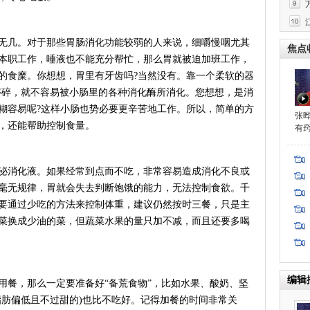
几。对于那些胃肠消化功能较弱的人来说，细嚼慢咽尤其
焦点
本职工作，唾液也不能充分帮忙，那么胃就被迫加班工作，
的食糜。你想想，胃里有牙齿吗?当然没有。靠一个柔软的器
够碎，就不容易被小肠里的各种消化酶所消化。您想想，是消
糊容易呢?这样小肠也势必要更辛苦地工作。所以，简单的方
张
，还能帮助控制食量。
有
消化液。如果经常到点而不吃，非常容易造成消化不良或
程
毫无规律，胃就会失去判断饱饿的能力，无法控制食欲。千
要通过少吃的方法来控制体重，建议仍然按时三餐，只是主
菜换成少油的菜，但蔬菜水果的量只加不减，而且还要多喝
编辑
餐，那么一定要准备好“备荒食物”，比如水果、酸奶、坚
脂肪偏低且不过甜的)也比不吃好。记得加餐的时间非常关