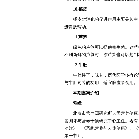
10.橘皮
橘皮对消化的促进作用主要是其中含
进胃肠蠕动。
11.芦笋
绿色的芦笋可以提供益生菌。这些益
不到新鲜的芦笋时，冻芦笋也可以起到
12.牛肚
牛肚性平，味甘，历代医学多有论说：
与牛肚同等的功用，适宜脾虚者食用。
本期嘉宾介绍
蒋峰
北京市营养源研究所人类营养健康产
警测评与营养干预研究中心主任。著有
功效》、《系统营养与人体健康》、《
第一书》。