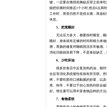
键，一定要在饿得前胸贴后背之前来吃
能把饥饿时间推迟1个小时;然后6点再
工作时，胃里仍然不觉得太饿，再放松
休息。
5、把觉睡好
无论压力多大，都要按时睡觉，睡前
睡好，身体就有足够的时间和精力来做
测，胃肠的修复对睡眠情况非常敏感。
消化功能就容易下降，不是食欲缺乏，
6、少吃坏油
很多饮食店中反复加热的油，都对胃
合征等消化系统慢性疾病有所关联。所
烤，不要吃那些口感黏腻的炒菜，以及
煮、炖等，不要过于担心加热到软会破
好。维生素可以用丰富食物品种的方法
7、食物柔软
胃肠负担小的食物是富含淀粉、各种