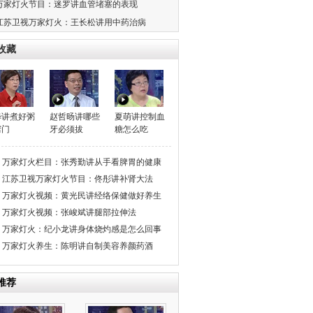
万家灯火节目：迷罗讲血管堵塞的表现
江苏卫视万家灯火：王长松讲用中药治病
收藏
晔讲煮好粥
赵哲旸讲哪些
夏萌讲控制血
窍门
牙必须拔
糖怎么吃
万家灯火栏目：张秀勤讲从手看脾胃的健康
度
江苏卫视万家灯火节目：佟彤讲补肾大法
万家灯火视频：黄光民讲经络保健做好养生
万家灯火视频：张峻斌讲腿部拉伸法
万家灯火：纪小龙讲身体烧灼感是怎么回事
万家灯火养生：陈明讲自制美容养颜药酒
推荐