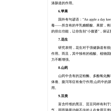
涤肠道的作用。
6.苹果
国外有句谚语：“An apple a day k
毒——所含有的半乳糖醛酸、果胶，将
的排出功能，让你告别“小腹婆”，保
7.花生
研究表明，花生对于强健肠道有很好
作用。而且，其中独有的植酸、植物固
力不断增强。
8.山药
山药中含有的淀粉酶、多酚氧化酶等
体倦、腹泻等症有食疗作用;山药中的
用。
9.豆类
富含纤维的黑豆、芸豆同样有利于治
气，因而肠胃功能不佳的人在食用豆类