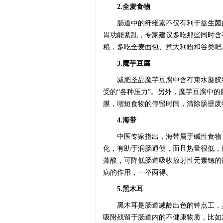
2.全麦食物
肠道中的纤维素不仅有利于益生菌的
胃功能紊乱，专家建议多吃那些同时含
粮，多吃全麦面包、意大利粉和谷类吧
3.魔芋豆腐
减肥圣品魔芋豆腐中含有束水凝胶纤
受的“各种压力”。另外，魔芋豆腐中
膜，缩短食物的停留时间，清除肠壁废
4.海带
中医专家指出，海带属于碱性食物，
化，有助于润肠通便，而且热量很低，
藻酸，可降低肠道吸收放射性元素锶的
病的作用，一举两得。
5.黑木耳
黑木耳是肠道减龄出色的钟点工，其
吸附残留于肠道内的不健康物质，比如