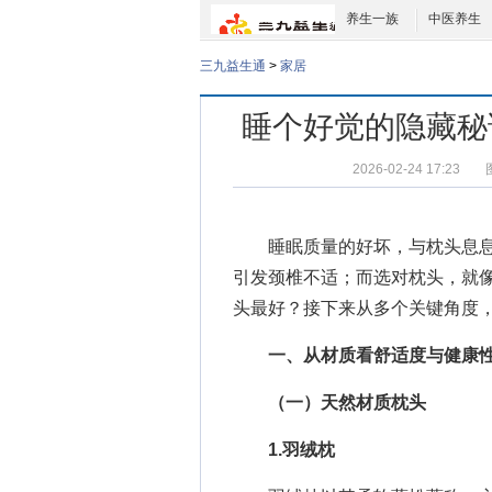
养生一族
中医养生
三九益生通
>
家居
睡个好觉的隐藏秘
2026-02-24 17:23
睡眠质量的好坏，与枕头息息
引发颈椎不适；而选对枕头，就像
头最好？接下来从多个关键角度
一、从材质看舒适度与健康
（一）天然材质枕头
1.羽绒枕