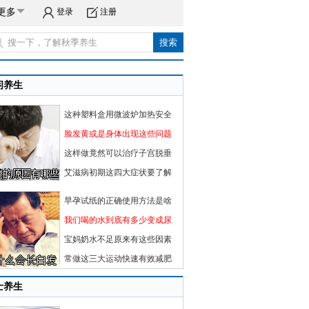
更多
登录
注册
闲养生
这种塑料盒用微波炉加热安全
脸发黄或是身体出现这些问题
这样做竟然可以治疗子宫脱垂
艾滋病初期这四大症状要了解
早孕试纸的正确使用方法是啥
我们喝的水到底有多少变成尿
宝妈奶水不足原来有这些因素
常做这三大运动快速有效减肥
士养生