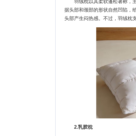
羽绒枕以其柔软蓬松著称，主
据头部和颈部的形状自然凹陷，
头部产生闷热感。不过，羽绒枕
2.乳胶枕