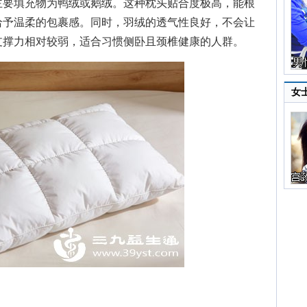
要填充物为鸭绒或鹅绒。这种枕头贴合度极高，能根
给予温柔的包裹感。同时，羽绒的透气性良好，不会让
支撑力相对较弱，适合习惯侧卧且颈椎健康的人群。
女