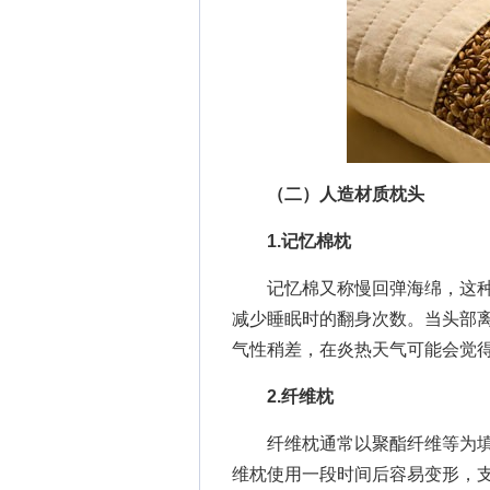
（二）人造材质枕头
1.记忆棉枕
记忆棉又称慢回弹海绵，这种
减少睡眠时的翻身次数。当头部
气性稍差，在炎热天气可能会觉
2.纤维枕
纤维枕通常以聚酯纤维等为填
维枕使用一段时间后容易变形，