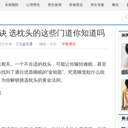
未病预防
心理养生
养生食谱
饮食禁忌
养生专家
曝光
诀 选枕头的这些门道你知道吗
休
图文作者：
三九益生通
编辑：
马方
中医养生
相关。一个不合适的枕头，可能让你辗转难眠，甚至
找到了通往优质睡眠的“金钥匙”。究竟睡觉
枕什么枕
，为你解锁挑选枕头的黄金法则。
性
男