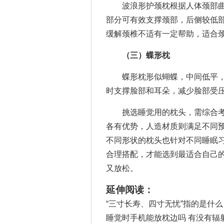
波浪形护颈枕根据人体颈部曲
部分可有效支撑颈部，后侧较低
缓解颈椎不适有一定帮助，适合
（三）蝶形枕
蝶形枕形似蝴蝶，中间低平，
时支撑脸部和耳朵，减少脸部受
挑选睡觉用的枕头，需综合考
各有优势，人造材质则满足不同
不同形状的枕头也针对不同睡眠
合理搭配，才能选到最适合自己
又放松。
延伸阅读：
“三寸长寿、四寸无忧”指的是什么
睡觉时手机能放枕边吗 有没有辐