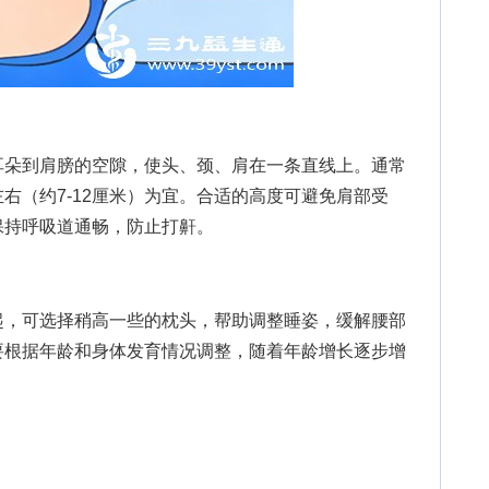
朵到肩膀的空隙，使头、颈、肩在一条直线上。通常
右（约7-12厘米）为宜。合适的高度可避免肩部受
保持呼吸道通畅，防止打鼾。
，可选择稍高一些的枕头，帮助调整睡姿，缓解腰部
要根据年龄和身体发育情况调整，随着年龄增长逐步增