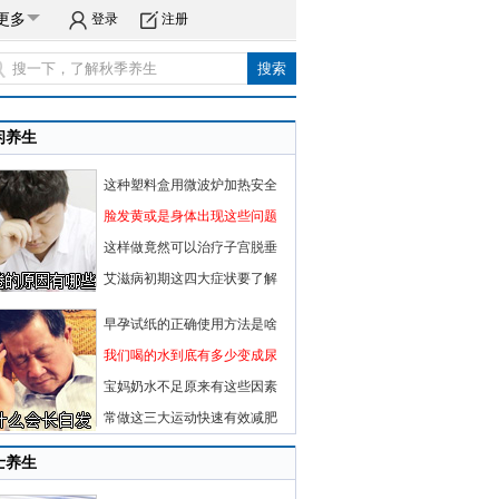
更多
登录
注册
闲养生
这种塑料盒用微波炉加热安全
脸发黄或是身体出现这些问题
这样做竟然可以治疗子宫脱垂
艾滋病初期这四大症状要了解
早孕试纸的正确使用方法是啥
我们喝的水到底有多少变成尿
宝妈奶水不足原来有这些因素
常做这三大运动快速有效减肥
士养生