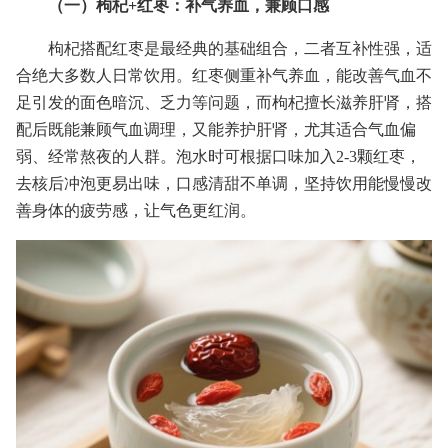
（一）枸杞+红枣：补气养血，兼顾口感
枸杞搭配红枣是最经典的基础组合，二者互补性强，适
合绝大多数人日常饮用。红枣侧重补气养血，能改善气血不
足引发的面色暗沉、乏力等问题，而枸杞擅长滋养肝肾，搭
配后既能兼顾气血调理，又能养护肝肾，尤其适合气血偏
弱、经常熬夜的人群。泡水时可根据口味加入2-3颗红枣，
去核后冲泡更易出味，口感清甜不单调，坚持饮用能慢慢改
善身体的疲劳感，让气色更红润。