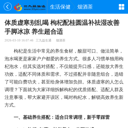
生活保健
烟酒茶
体质虚寒别乱喝 枸杞配桂圆温补祛湿改善
手脚冰凉 养生超合适
2026-03-10 16:07:46
三九益生通
烟酒茶
枸杞是生活中常见的养生食材，酸甜可口、做法简单，
泡水喝更是家家户户都爱的养生方式。很多人习惯单独用枸
杞泡水，但其实选对搭配，不仅能提升口感，还能放大养生
功效，适配不同体质和需求。不过搭配并非随意组合，选错
了可能白费功夫，甚至给身体增加负担。体质虚寒的人怎么
调理？下面就为大家详细拆解枸杞的优质搭配、适配人群及
注意事项，帮大家避开误区，喝对枸杞水，解锁高效养生新
方式。
一、基础养生搭配：适合日常调理，新手零踩雷