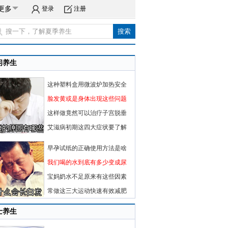
更多
登录
注册
闲养生
这种塑料盒用微波炉加热安全
脸发黄或是身体出现这些问题
这样做竟然可以治疗子宫脱垂
艾滋病初期这四大症状要了解
早孕试纸的正确使用方法是啥
我们喝的水到底有多少变成尿
宝妈奶水不足原来有这些因素
常做这三大运动快速有效减肥
士养生