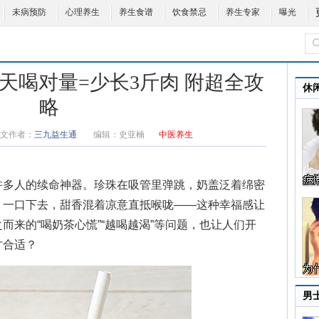
未病预防
心理养生
养生食谱
饮食禁忌
养生专家
曝光
天喝对量=少长3斤肉 附超全攻
休
略
文作者：
三九益生通
编辑：
史亚楠
中医养生
许多人的续命神器。珍珠在吸管里弹跳，奶盖泛着绵密
，一口下去，甜香混着凉意直抵喉咙——这种幸福感让
而来的“喝奶茶心慌”“越喝越渴”等问题，也让人们开
才合适？
男