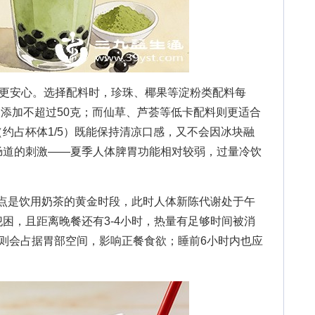
更安心。选择配料时，珍珠、椰果等淀粉类配料每
每次添加不超过50克；而仙草、芦荟等低卡配料则更适合
约占杯体1/5）既能保持清凉口感，又不会因冰块融
肠道的刺激——夏季人体脾胃功能相对较弱，过量冷饮
点是饮用奶茶的黄金时段，此时人体新陈代谢处于午
困，且距离晚餐还有3-4小时，热量有足够时间被消
则会占据胃部空间，影响正餐食欲；睡前6小时内也应
。