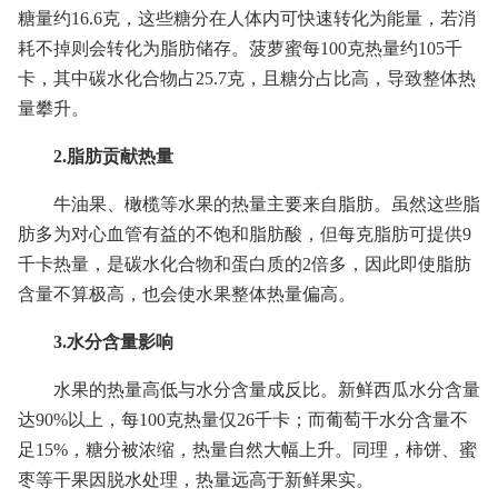
糖量约16.6克，这些糖分在人体内可快速转化为能量，若消
耗不掉则会转化为脂肪储存。菠萝蜜每100克热量约105千
卡，其中碳水化合物占25.7克，且糖分占比高，导致整体热
量攀升。
2.脂肪贡献热量
牛油果、橄榄等水果的热量主要来自脂肪。虽然这些脂
肪多为对心血管有益的不饱和脂肪酸，但每克脂肪可提供9
千卡热量，是碳水化合物和蛋白质的2倍多，因此即使脂肪
含量不算极高，也会使水果整体热量偏高。
3.水分含量影响
水果的热量高低与水分含量成反比。新鲜西瓜水分含量
达90%以上，每100克热量仅26千卡；而葡萄干水分含量不
足15%，糖分被浓缩，热量自然大幅上升。同理，柿饼、蜜
枣等干果因脱水处理，热量远高于新鲜果实。