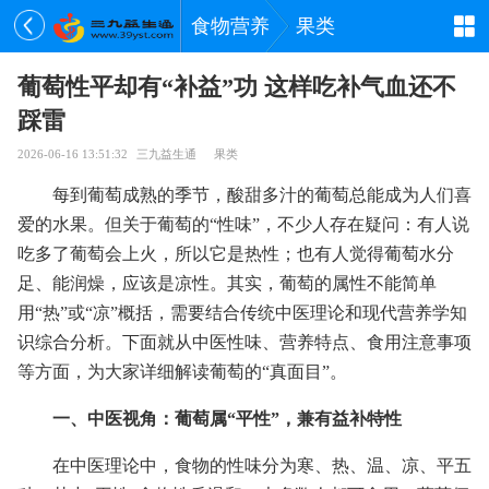
食物营养
果类
葡萄性平却有“补益”功 这样吃补气血还不
踩雷
2026-06-16 13:51:32
三九益生通
果类
每到葡萄成熟的季节，酸甜多汁的葡萄总能成为人们喜
爱的水果。但关于葡萄的“性味”，不少人存在疑问：有人说
吃多了葡萄会上火，所以它是热性；也有人觉得葡萄水分
足、能润燥，应该是凉性。其实，葡萄的属性不能简单
用“热”或“凉”概括，需要结合传统中医理论和现代营养学知
识综合分析。下面就从中医性味、营养特点、食用注意事项
等方面，为大家详细解读葡萄的“真面目”。
一、中医视角：葡萄属“平性”，兼有益补特性
在中医理论中，食物的性味分为寒、热、温、凉、平五