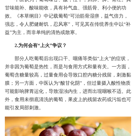
甘味能补、酸味能收，具有补气血、强筋骨、利小便的功
效。《本草纲目》中记载葡萄“可治筋骨湿痹，益气倍力，
强志，令人肥健耐饥，忍风寒”，可见其在传统养生中以“补
益”为主，而非单纯的清热或散寒。
2.为何会有“上火”争议？
部分人吃葡萄后出现口干、咽痛等类似“上火”的症状，
并非因为葡萄是热性，而是与食用方式和量有关。一方面，
葡萄含糖量较高，过量食用会导致口腔内糖分残留，刺激黏
膜；另一方面，中医认为“酸甘化阴”，但过量摄入酸性物质
可能影响脾胃运化，导致湿浊内生，进而出现咽喉不适。此
外，食用未彻底清洗的葡萄，果皮上的残留农药或污垢也可
能引发局部刺激。