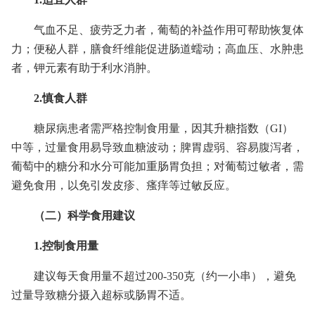
气血不足、疲劳乏力者，葡萄的补益作用可帮助恢复体
力；便秘人群，膳食纤维能促进肠道蠕动；高血压、水肿患
者，钾元素有助于利水消肿。
2.慎食人群
糖尿病患者需严格控制食用量，因其升糖指数（GI）
中等，过量食用易导致血糖波动；脾胃虚弱、容易腹泻者，
葡萄中的糖分和水分可能加重肠胃负担；对葡萄过敏者，需
避免食用，以免引发皮疹、瘙痒等过敏反应。
（二）科学食用建议
1.控制食用量
建议每天食用量不超过200-350克（约一小串），避免
过量导致糖分摄入超标或肠胃不适。