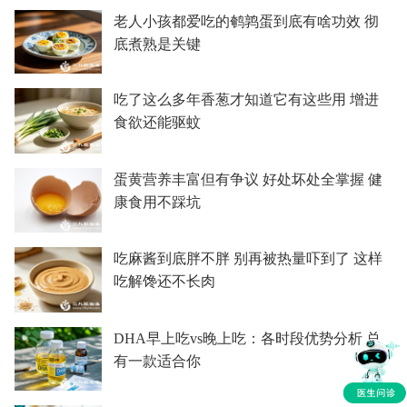
老人小孩都爱吃的鹌鹑蛋到底有啥功效 彻
底煮熟是关键
吃了这么多年香葱才知道它有这些用 增进
食欲还能驱蚊
蛋黄营养丰富但有争议 好处坏处全掌握 健
康食用不踩坑
吃麻酱到底胖不胖 别再被热量吓到了 这样
吃解馋还不长肉
DHA早上吃vs晚上吃：各时段优势分析 总
有一款适合你