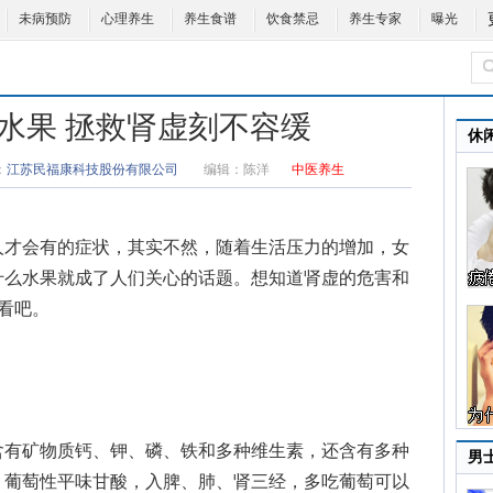
未病预防
心理养生
养生食谱
饮食禁忌
养生专家
曝光
水果 拯救肾虚刻不容缓
休
：
江苏民福康科技股份有限公司
编辑：
陈洋
中医养生
才会有的症状，其实不然，随着生活压力的增加，女
什么水果
就成了人们关心的话题。想知道
肾虚的危害
和
看吧。
有矿物质钙、钾、磷、铁和多种维生素，还含有多种
男
，葡萄性平味甘酸，入脾、肺、肾三经，多吃葡萄可以