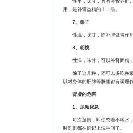
性平，味甘，具有补肾养肝、
用，是补肾益精的上上品。
7、栗子
性温，味甘，除补脾健胃作用
8、胡桃
性温，味甘，可以补肾固精，
除了这几种，还可以多吃猕猴
以对身体的肝脾等脏腑都有调理
肾虚的危害
1、尿频尿急
每次逛街，即使憋着不喝水，
时刻刻都在惦记上洗手间了。