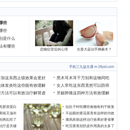
哪些
哪些
别是什么
法有哪些
恋物症背后的心理
生姜大蒜治手脚麻木？
手机三九益生通 m.39yst.com
枣加这东西止咳效果会更好
黑木耳木耳千万别和这物同吃
桃体发炎吃这些能有效缓解
女人常吃这东西竟然可以防癌
些方法可以有效治疗解肾虚
牙龈肿痛这四种方法有效缓解
充胶原蛋白
拉肚子时吃哪些食物有利于恢复
美味又滋补
不起眼的黄花菜竟有这样的功效
别再乱吃了
痛风疾病这样治疗效果好更省事
治疗是关键
吃完香蕉别扔皮作用真的太多了