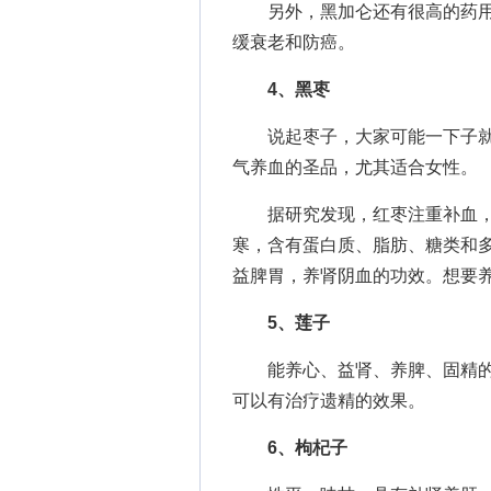
另外，黑加仑还有很高的药用
缓衰老和防癌。
4、黑枣
说起枣子，大家可能一下子就
气养血的圣品，尤其适合女性。
据研究发现，红枣注重补血，
寒，含有蛋白质、脂肪、糖类和
益脾胃，养肾阴血的功效。想要
5、莲子
能养心、益肾、养脾、固精的
可以有治疗遗精的效果。
6、枸杞子