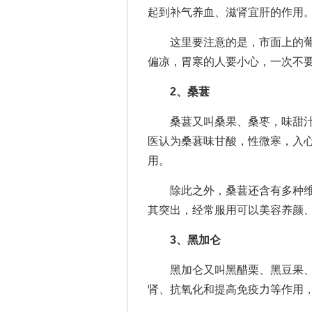
起到补气养血、滋肾宜肝的作用
这里要注意的是，市面上的葡
偏凉，胃寒的人要小心，一次不
2、桑葚
桑葚又叫桑果、桑枣，味甜汁多
医认为桑葚味甘酸，性微寒，入
用。
除此之外，桑葚还含有多种维
其突出，经常服用可以美容养颜
3、黑加仑
黑加仑又叫黑醋栗、黑豆果、
肾、抗氧化和提高免疫力等作用