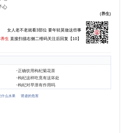
子心
(
养生
)
女人老不老就看3部位 要年轻莫做这些事
你养生
直接扫描右侧二维码关注后回复【10】
·
正确饮用枸杞菊花茶
·
枸杞这样吃竟有这坏处
·
枸杞对早泄有作用吗
吃什么水果
肾虚的危害