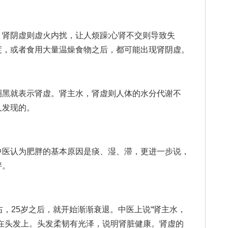
阴虚则虚火内扰，让人烦躁;心肾不交则导致失
度，或者食用大量温燥食物之后，都可能出现肾阴虚。
黑就表示肾虚。肾主水，肾虚则人体的水分代谢不
人发现的。
医认为肥胖的基本原因是痰、湿、滞，更进一步说，
胖。
，25岁之后，就开始渐渐衰退。中医上说“肾主水，
在头发上。头发柔韧有光泽，说明肾脏健康。肾虚的