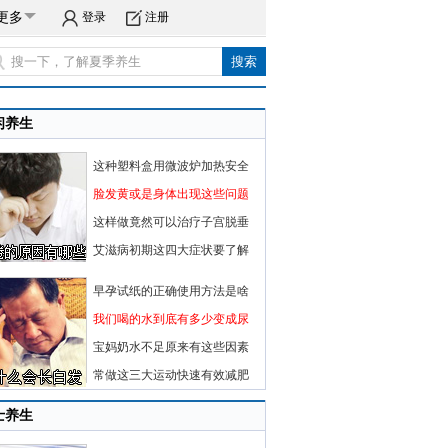
更多
登录
注册
闲养生
这种塑料盒用微波炉加热安全
脸发黄或是身体出现这些问题
这样做竟然可以治疗子宫脱垂
艾滋病初期这四大症状要了解
早孕试纸的正确使用方法是啥
我们喝的水到底有多少变成尿
宝妈奶水不足原来有这些因素
常做这三大运动快速有效减肥
士养生