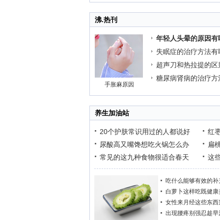
沸.热刊
年轻人头晕的原因有
失眠症的治疗方法有
超声刀和热拉提的区
糖尿病肾病的治疗方
手胀麻原因
养生加油站
20个护肤常识用过的人都说好
红
尿酸高又嘴馋想吃火锅怎么办
扁
常见的这九种食物很适合春天
这
吃什么能够有效的补
白萝卜这样吃既健康
女性来月经这些东西
出现腰疼别强忍趁早