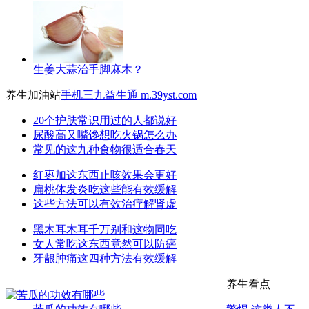
生姜大蒜治手脚麻木？
养生加油站
手机三九益生通 m.39yst.com
20个护肤常识用过的人都说好
尿酸高又嘴馋想吃火锅怎么办
常见的这九种食物很适合春天
红枣加这东西止咳效果会更好
扁桃体发炎吃这些能有效缓解
这些方法可以有效治疗解肾虚
黑木耳木耳千万别和这物同吃
女人常吃这东西竟然可以防癌
牙龈肿痛这四种方法有效缓解
养生看点