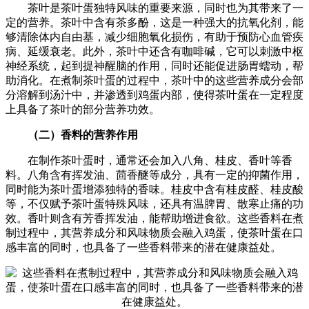
茶叶是茶叶蛋独特风味的重要来源，同时也为其带来了一
定的营养。茶叶中含有茶多酚，这是一种强大的抗氧化剂，能
够清除体内自由基，减少细胞氧化损伤，有助于预防心血管疾
病、延缓衰老。此外，茶叶中还含有咖啡碱，它可以刺激中枢
神经系统，起到提神醒脑的作用，同时还能促进肠胃蠕动，帮
助消化。在煮制茶叶蛋的过程中，茶叶中的这些营养成分会部
分溶解到汤汁中，并渗透到鸡蛋内部，使得茶叶蛋在一定程度
上具备了茶叶的部分营养功效。
（二）香料的营养作用
在制作茶叶蛋时，通常还会加入八角、桂皮、香叶等香
料。八角含有挥发油、茴香醚等成分，具有一定的抑菌作用，
同时能为茶叶蛋增添独特的香味。桂皮中含有桂皮醛、桂皮酸
等，不仅赋予茶叶蛋特殊风味，还具有温脾胃、散寒止痛的功
效。香叶则含有芳香挥发油，能帮助增进食欲。这些香料在煮
制过程中，其营养成分和风味物质会融入鸡蛋，使茶叶蛋在口
感丰富的同时，也具备了一些香料带来的潜在健康益处。