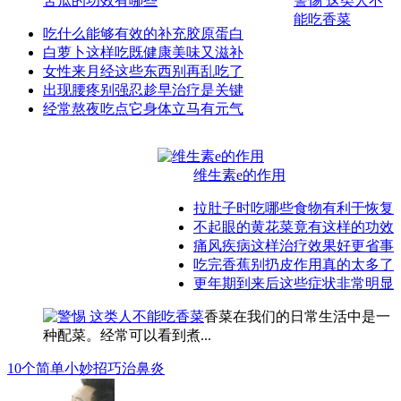
苦瓜的功效有哪些
警惕 这类人不
能吃香菜
吃什么能够有效的补充胶原蛋白
白萝卜这样吃既健康美味又滋补
女性来月经这些东西别再乱吃了
出现腰疼别强忍趁早治疗是关键
经常熬夜吃点它身体立马有元气
维生素e的作用
拉肚子时吃哪些食物有利于恢复
不起眼的黄花菜竟有这样的功效
痛风疾病这样治疗效果好更省事
吃完香蕉别扔皮作用真的太多了
更年期到来后这些症状非常明显
香菜在我们的日常生活中是一
种配菜。经常可以看到煮...
10个简单小妙招巧治鼻炎