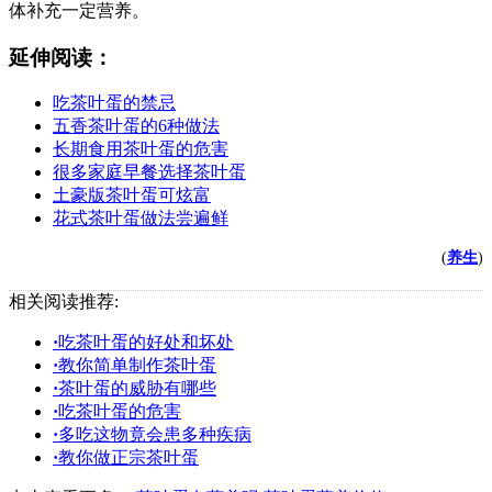
体补充一定营养。
延伸阅读：
吃茶叶蛋的禁忌
五香茶叶蛋的6种做法
长期食用茶叶蛋的危害
很多家庭早餐选择茶叶蛋
土豪版茶叶蛋可炫富
花式茶叶蛋做法尝遍鲜
(
养生
)
相关阅读推荐:
·
吃茶叶蛋的好处和坏处
·
教你简单制作茶叶蛋
·
茶叶蛋的威胁有哪些
·
吃茶叶蛋的危害
·
多吃这物竟会患多种疾病
·
教你做正宗茶叶蛋