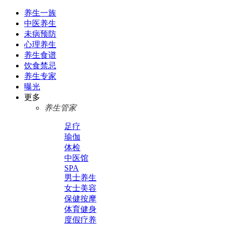
养生一族
中医养生
未病预防
心理养生
养生食谱
饮食禁忌
养生专家
曝光
更多
养生管家
足疗
瑜伽
体检
中医馆
SPA
男士养生
女士美容
保健按摩
体育健身
度假疗养