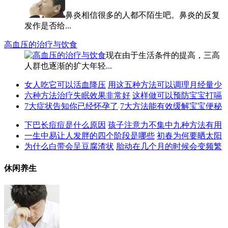
鼻炎相信很多的人都不陌生吧。鼻炎的反复
发作是否给...
高血压的治疗与饮食
现在由于生活条件的提高，三高
人群也逐渐的扩大年轻...
女人吃它可以活血降压
用这五种方法可以调理月经量少
六种方法治疗失眠效果非常好
这样做可以预防宝宝打嗝
7大症状告知你已经怀孕了
7大方法能有效缓解宝宝便秘
下巴长痘痘是什么原因
孩子注意力不集中九种方法有用
一生中易让人发胖的四个阶段是哪些
初春为何要晒太阳
为什么白带会呈豆腐渣状
胎动在几个月的时候会变频繁
休闲养生