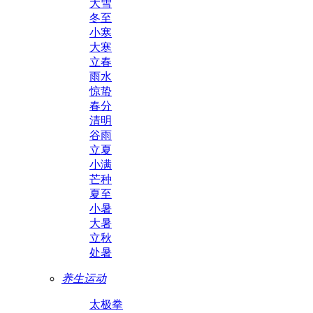
大雪
冬至
小寒
大寒
立春
雨水
惊蛰
春分
清明
谷雨
立夏
小满
芒种
夏至
小暑
大暑
立秋
处暑
养生运动
太极拳