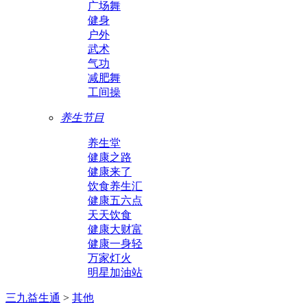
广场舞
健身
户外
武术
气功
减肥舞
工间操
养生节目
养生堂
健康之路
健康来了
饮食养生汇
健康五六点
天天饮食
健康大财富
健康一身轻
万家灯火
明星加油站
三九益生通
>
其他