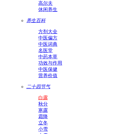
高尔夫
休闲养生
养生百科
方剂大全
中医偏方
中医词典
名医堂
中药本草
功效与作用
中医保健
营养价值
二十四节气
白露
秋分
寒露
霜降
立冬
小雪