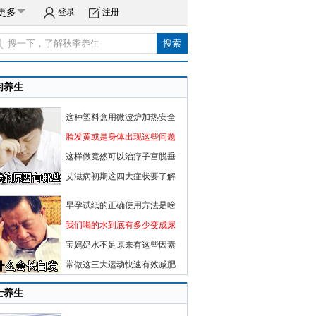
更多
登录
注册
闲养生
这种塑料盒用微波炉加热安全
脸发黄或是身体出现这些问题
这样做竟然可以治疗子宫脱垂
艾滋病初期这四大症状要了解
早孕试纸的正确使用方法是啥
我们喝的水到底有多少变成尿
宝妈奶水不足原来有这些因素
常做这三大运动快速有效减肥
士养生