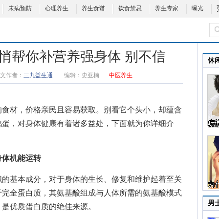
未病预防
心理养生
养生食谱
饮食禁忌
养生专家
曝光
悄帮你补营养强身体 别不信
休
文作者：
三九益生通
编辑：
史亚楠
中医养生
的食材，价格亲民且容易获取。别看它个头小，却蕴含
鸡蛋，对身体健康有着诸多益处，下面就为你详细介
身体机能运转
的基本成分，对于身体的生长、修复和维护起着至关
于完全蛋白质，其氨基酸组成与人体所需的氨基酸模式
男
，是优质蛋白质的绝佳来源。