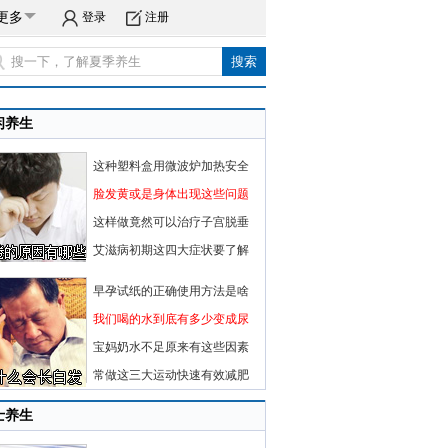
更多
登录
注册
闲养生
这种塑料盒用微波炉加热安全
脸发黄或是身体出现这些问题
这样做竟然可以治疗子宫脱垂
艾滋病初期这四大症状要了解
早孕试纸的正确使用方法是啥
我们喝的水到底有多少变成尿
宝妈奶水不足原来有这些因素
常做这三大运动快速有效减肥
士养生