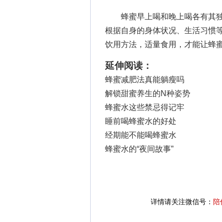
蜂蜜早上喝和晚上喝各有其独
根据自身的身体状况、生活习惯
饮用方法，适量食用，才能让蜂
延伸阅读：
蜂蜜减肥法真能躺瘦吗
解锁甜蜜养生的N种姿势
蜂蜜水这些禁忌得记牢
睡前喝蜂蜜水的好处
经期能不能喝蜂蜜水
蜂蜜水的“夜间故事”
详情请关注微信号：
陪