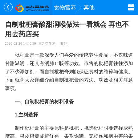
食物营养
其他
自制枇杷膏酸甜润喉做法一看就会 再也不
用去药店买
2026-02-26 14:40:59
三九益生通
其他
枇杷膏是一款深受人们喜爱的传统养生食品，不仅味道
甘甜温润，还具有润肺止咳等功效。市售的枇杷膏往往添加
了不少添加剂，而自制枇杷膏则能保证食材的纯粹与健康。
下面就为大家详细介绍自制枇杷膏的方法、功效及相关注意
事项。
一、自制枇杷膏的材料准备
1.主料选择
制作枇杷膏的主要原料是枇杷，挑选枇杷时要选择成熟
度高、果皮橙黄或橙红色、果形饱满、无损伤和病虫害的果