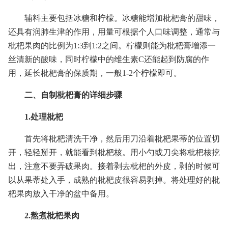
辅料主要包括冰糖和柠檬。冰糖能增加枇杷膏的甜味，
还具有润肺生津的作用，用量可根据个人口味调整，通常与
枇杷果肉的比例为1:3到1:2之间。柠檬则能为枇杷膏增添一
丝清新的酸味，同时柠檬中的维生素C还能起到防腐的作
用，延长枇杷膏的保质期，一般1-2个柠檬即可。
二、自制枇杷膏的详细步骤
1.处理枇杷
首先将枇杷清洗干净，然后用刀沿着枇杷果蒂的位置切
开，轻轻掰开，就能看到枇杷核。用小勺或刀尖将枇杷核挖
出，注意不要弄破果肉。接着剥去枇杷的外皮，剥的时候可
以从果蒂处入手，成熟的枇杷皮很容易剥掉。将处理好的枇
杷果肉放入干净的盆中备用。
2.熬煮枇杷果肉