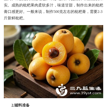
实。成熟的枇杷果肉柔软多汁，味道甘甜，制作出来的枇杷
膏口感更好。一般来说，制作500克左右的枇杷膏，需要2-3
斤新鲜枇杷。
2.辅料准备