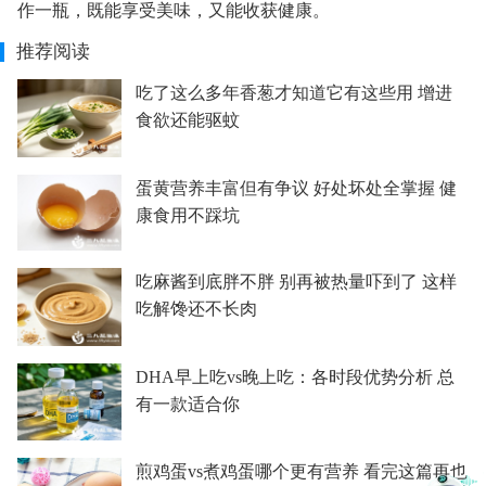
作一瓶，既能享受美味，又能收获健康。
推荐阅读
吃了这么多年香葱才知道它有这些用 增进
食欲还能驱蚊
蛋黄营养丰富但有争议 好处坏处全掌握 健
康食用不踩坑
吃麻酱到底胖不胖 别再被热量吓到了 这样
吃解馋还不长肉
DHA早上吃vs晚上吃：各时段优势分析 总
有一款适合你
煎鸡蛋vs煮鸡蛋哪个更有营养 看完这篇再也