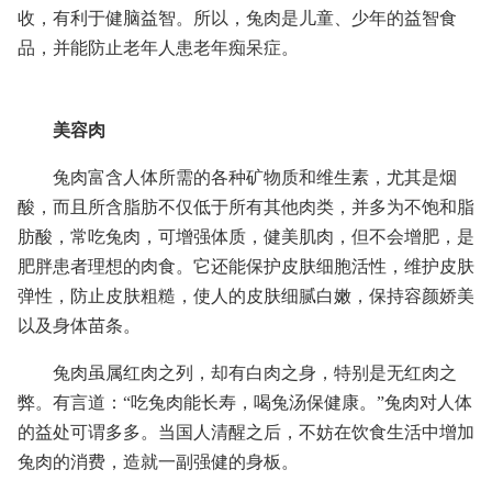
收，有利于健脑益智。所以，兔肉是儿童、少年的益智食
品，并能防止老年人患老年痴呆症。
美容肉
兔肉富含人体所需的各种矿物质和维生素，尤其是烟
酸，而且所含脂肪不仅低于所有其他肉类，并多为不饱和脂
肪酸，常吃兔肉，可增强体质，健美肌肉，但不会增肥，是
肥胖患者理想的肉食。它还能保护皮肤细胞活性，维护皮肤
弹性，防止皮肤粗糙，使人的皮肤细腻白嫩，保持容颜娇美
以及身体苗条。
兔肉虽属红肉之列，却有白肉之身，特别是无红肉之
弊。有言道：“吃兔肉能长寿，喝兔汤保健康。”兔肉对人体
的益处可谓多多。当国人清醒之后，不妨在饮食生活中增加
兔肉的消费，造就一副强健的身板。