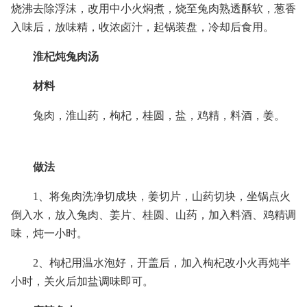
烧沸去除浮沫，改用中小火焖煮，烧至兔肉熟透酥软，葱香
入味后，放味精，收浓卤汁，起锅装盘，冷却后食用。
淮杞炖兔肉汤
材料
兔肉，淮山药，枸杞，桂圆，盐，鸡精，料酒，姜。
做法
1、将兔肉洗净切成块，姜切片，山药切块，坐锅点火
倒入水，放入兔肉、姜片、桂圆、山药，加入料酒、鸡精调
味，炖一小时。
2、枸杞用温水泡好，开盖后，加入枸杞改小火再炖半
小时，关火后加盐调味即可。