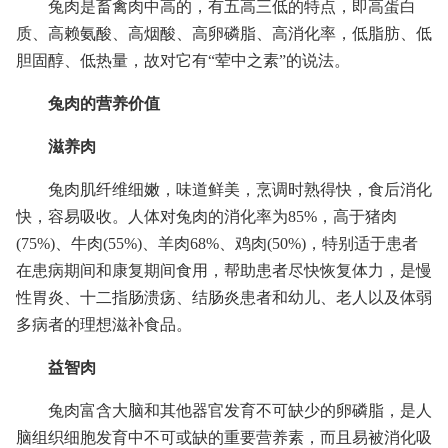
兔肉是畜禽肉中高的，有五高三低的特点，即高蛋白
质、高赖氨酸、高烟酸、高卵磷脂、高消化率，低脂肪、低
胆固醇、低热量，故对它有“荤中之素”的说法。
兔肉的营养价值
滋养肉
兔肉肌纤维细嫩，味道鲜美，烹调时熟得快，食后消化
快，容易吸收。人体对兔肉的消化率为85%，高于猪肉
(75%)、牛肉(55%)、羊肉68%、鸡肉(50%)，特别适于患者
在患病期间和康复期间食用，帮助患者尽快恢复体力，是慢
性胃炎、十二指肠溃疡、结肠炎患者和幼儿、老人以及体弱
多病者的理想滋补食品。
益智肉
兔肉富含大脑和其他器官发育不可缺少的卵磷脂，是人
脑组织细胞发育中不可或缺的重要营养素，而且易被消化吸