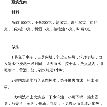
葱烧兔肉
材料
兔肉1000克，小葱200克，姜10克，酱油20克，盐10
克，白砂糖10克，料酒15克，植物油25克，味精3克。
做法
1.将兔子宰杀，去尽内脏，剥皮去头脚，洗净切块，放
入清水中浸泡一段时间，除去血水，控干水，放入盆内，用
葱姜汁，黄酒，盐，硝水腌渍1小时。
2.锅内加清水放入兔肉焯水，烧开撇去血沫，捞出洗
净。
3.炒锅洗净上火烧热，下少许油，小葱下锅，煸出香
味，放姜片，黄酒，酱油，白糖，下兔肉及适量清水加热，