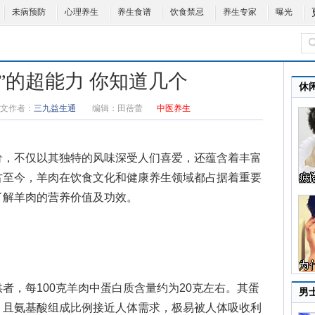
未病预防
心理养生
养生食谱
饮食禁忌
养生专家
曝光
”的超能力 你知道几个
休
文作者：
三九益生通
编辑：
田蓓蕾
中医养生
，不仅以其独特的风味深受人们喜爱，还蕴含着丰富
古至今，羊肉在饮食文化和健康养生领域都占据着重要
了解
羊肉的营养价值及功效
。
，每100克羊肉中蛋白质含量约为20克左右。其蛋
男
，且氨基酸组成比例接近人体需求，极易被人体吸收利