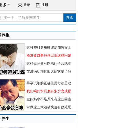
更多
登录
注册
闲养生
这种塑料盒用微波炉加热安全
脸发黄或是身体出现这些问题
这样做竟然可以治疗子宫脱垂
艾滋病初期这四大症状要了解
早孕试纸的正确使用方法是啥
我们喝的水到底有多少变成尿
宝妈奶水不足原来有这些因素
常做这三大运动快速有效减肥
士养生