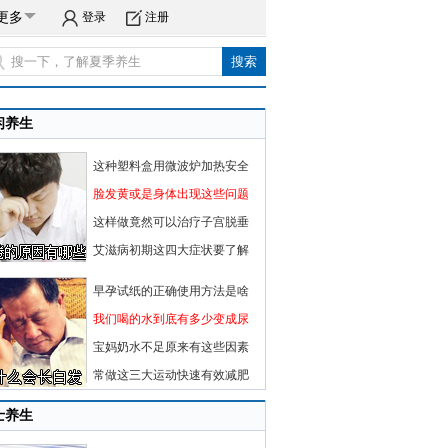
更多
登录
注册
闲养生
这种塑料盒用微波炉加热安全
脸发黄或是身体出现这些问题
这样做竟然可以治疗子宫脱垂
艾滋病初期这四大症状要了解
早孕试纸的正确使用方法是啥
我们喝的水到底有多少变成尿
宝妈奶水不足原来有这些因素
常做这三大运动快速有效减肥
士养生