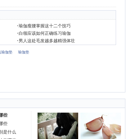
·
瑜伽瘦腰掌握这十二个技巧
·
白领应该如何正确练习瑜伽
·
男人这处毛发越多越精强体壮
洗瑜伽垫
瑜伽垫
哪些
哪些
别是什么