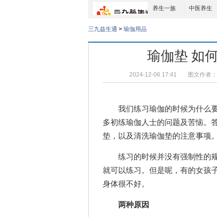
养生一族
中医养生
三九益生通
>
瑜伽用品
瑜伽垫 如
2024-12-06 17:41
图文作者：
我们练习瑜伽的时候为什么要
多初练瑜伽人士的问题及苦恼。
垫，以及
清洗瑜伽垫
的注意事项
练习的时候并没有强制性的规
就可以练习。但是呢，有的女孩
身体很不好。
两种原因