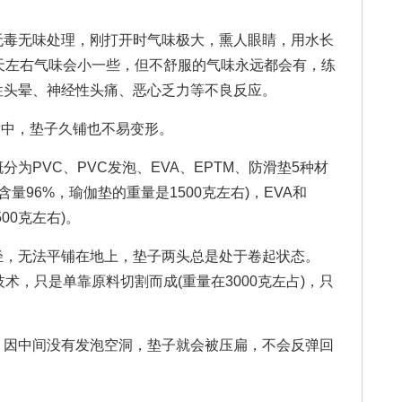
毒无味处理，刚打开时气味极大，熏人眼睛，用水长
天左右气味会小一些，但不舒服的气味永远都会有，练
性头晕、神经性头痛、恶心乏力等不良反应。
中，垫子久铺也不易变形。
PVC、PVC发泡、EVA、EPTM、防滑垫5种材
含量96%，瑜伽垫的重量是1500克左右)，EVA和
00克左右)。
，无法平铺在地上，垫子两头总是处于卷起状态。
术，只是单靠原料切割而成(重量在3000克左占)，只
。
因中间没有发泡空洞，垫子就会被压扁，不会反弹回