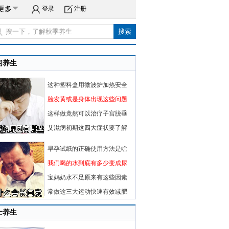
更多
登录
注册
闲养生
这种塑料盒用微波炉加热安全
脸发黄或是身体出现这些问题
这样做竟然可以治疗子宫脱垂
艾滋病初期这四大症状要了解
早孕试纸的正确使用方法是啥
我们喝的水到底有多少变成尿
宝妈奶水不足原来有这些因素
常做这三大运动快速有效减肥
士养生