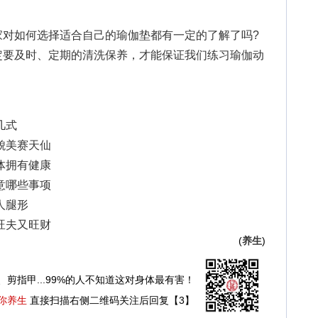
家对如何选择适合自己的瑜伽垫都有一定的了解了吗?
定要及时、定期的清洗保养，才能保证我们练习瑜伽动
几式
貌美赛天仙
体拥有健康
意哪些事项
人腿形
旺夫又旺财
(
养生
)
、剪指甲...99%的人不知道这对身体最有害！
你养生
直接扫描右侧二维码关注后回复【3】