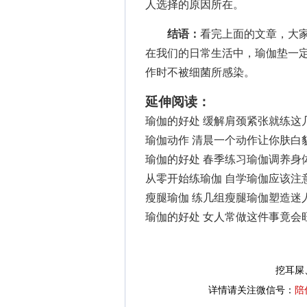
人选择的原因所在。
结语：
看完上面的文章，大
在我们的日常生活中，瑜伽垫一
作时不被细菌所感染。
延伸阅读：
瑜伽的好处 缓解肩颈紧张就练这
瑜伽动作 清晨一个动作让你肤白
瑜伽的好处 春季练习瑜伽调养身
从零开始练瑜伽 自学瑜伽应该注
瘦腿瑜伽 练几组瘦腿瑜伽塑造迷
瑜伽的好处 女人常做这件事竟会
挖耳屎
详情请关注微信号：
陪