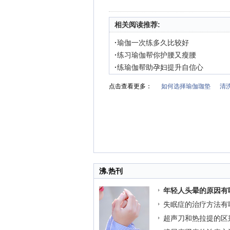
相关阅读推荐:
·
瑜伽一次练多久比较好
·
练习瑜伽帮你护腰又瘦腰
·
练瑜伽帮助孕妇提升自信心
点击查看更多：
如何选择瑜伽珈垫
清
沸.热刊
年轻人头晕的原因有
失眠症的治疗方法有
超声刀和热拉提的区