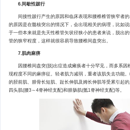
6.间歇性跛行
间接性跛行产生的原因和临床表现和腰椎椎管狭窄者的
的原因是在髓核突出的情况下，会出现相关的病理，比如说
于一些本来就是先天性椎管矢状径狭小的患者来说，脱出的
管的狭窄程度，这样就很容易导致腰椎间盘突出。
7.肌肉麻痹
因腰椎间盘突(脱)出症造成瘫痪者十分罕见，而多系因
现程度不同的麻痹征。轻者肌力减弱，重者该肌失去功能。
的胫前肌、腓骨长短肌、趾长伸肌及姆长伸肌等受累引起的
四头肌(腰3～4脊神经支配)和腓肠肌(骶1脊神经支配)等。