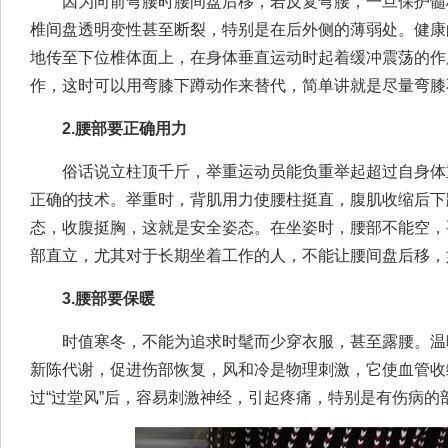
因为向前弯腰时腰间盘后移，若反复弯腰，一旦保护髓
椎间盘透明变性甚至断裂，特别是在后外侧的薄弱处。健康
地传至下位椎体面上，在身体垂直运动时起着缓冲震荡的作
作，这时可以用弯膝下蹲动作来替代，简单讲就是尽量弯膝
2.腰部要正确用力
俗话说立柱顶千斤，举重运动员能负重举起超过自身体
正确的技术。举重时，背肌用力使腰柱挺直，腹肌收缩后下
态，收腹挺胸，这就是安全姿态。在坐姿时，腰部不能空，
部直立，尤其对于长期坐着工作的人，不能让腰间盘后移，
3.腰部要保暖
时值寒冬，不能为追求时髦而少穿衣服，甚至露腰。温
新陈代谢，促进伤部恢复，风和冷是物理刺激，它使血管收
过“过堂风”后，容易刺激神经，引起疼痛，特别是有伤病的