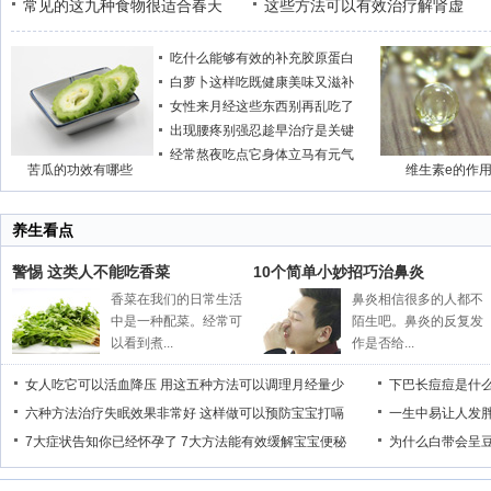
常见的这九种食物很适合春天
这些方法可以有效治疗解肾虚
吃什么能够有效的补充胶原蛋白
白萝卜这样吃既健康美味又滋补
女性来月经这些东西别再乱吃了
出现腰疼别强忍趁早治疗是关键
经常熬夜吃点它身体立马有元气
苦瓜的功效有哪些
维生素e的作
养生看点
警惕 这类人不能吃香菜
10个简单小妙招巧治鼻炎
香菜在我们的日常生活
鼻炎相信很多的人都不
中是一种配菜。经常可
陌生吧。鼻炎的反复发
以看到煮...
作是否给...
女人吃它可以活血降压
用这五种方法可以调理月经量少
下巴长痘痘是什
六种方法治疗失眠效果非常好
这样做可以预防宝宝打嗝
一生中易让人发
7大症状告知你已经怀孕了
7大方法能有效缓解宝宝便秘
为什么白带会呈