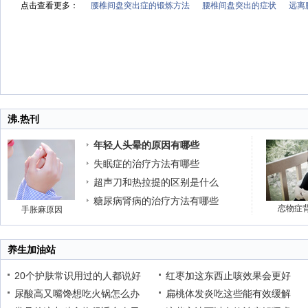
点击查看更多：
腰椎间盘突出症的锻炼方法
腰椎间盘突出的症状
远离
沸.热刊
年轻人头晕的原因有哪些
失眠症的治疗方法有哪些
超声刀和热拉提的区别是什么
糖尿病肾病的治疗方法有哪些
恋物症
手胀麻原因
养生加油站
20个护肤常识用过的人都说好
红枣加这东西止咳效果会更好
尿酸高又嘴馋想吃火锅怎么办
扁桃体发炎吃这些能有效缓解