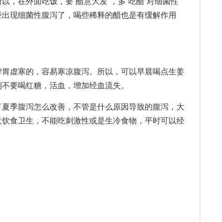
在外面吃饭，要“醋意大发”，多“吃醋”对细菌性
经出现细菌性腹泻了，喝些稀释的醋也是有缓解作用
胃虚寒的，容易寒凉腹泻。所以，可以早晨喝点生姜
期不要喝红糖，活血，增加经血流失。
了夏季腹泻怎么改善，不管是什么原因导致的腹泻，大
意饮食卫生，不能吃刺激性或是生冷食物，平时可以经