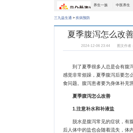
养生一族
中医养生
三九益生通
>
疾病预防
夏季腹泻怎么改善
2024-12-06 23:44
图文作者
到了夏季很多人总是会有腹泻
感觉非常烦躁，夏季腹泻后要怎
食问题。腹泻患者要为身体补充营
夏季腹泻怎么改善
1.注意补水和补液盐
脱水是腹泻常见的症状，有腹
后人体中的盐也会随着流失，体