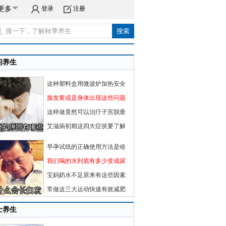
更多
登录
注册
闲养生
这种塑料盒用微波炉加热安全
脸发黄或是身体出现这些问题
这样做竟然可以治疗子宫脱垂
艾滋病初期这四大症状要了解
早孕试纸的正确使用方法是啥
我们喝的水到底有多少变成尿
宝妈奶水不足原来有这些因素
常做这三大运动快速有效减肥
士养生