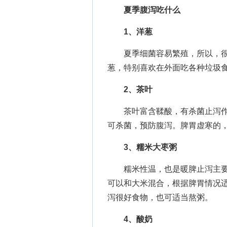
夏季腹泻吃什么
1、洋葱
夏季细菌容易繁殖，所以，很
葱，特别喜欢在外面吃各种垃圾
2、茶叶
茶叶富含鞣酸，有杀菌止泻作
可杀菌，预防腹泻。脾胃虚寒的
3、糯米大枣粥
糯米性温，也是暖脾止泻主要
可以和大米混合，根据脾胃情况
泻很好食物，也可适当熬粥。
4、酸奶