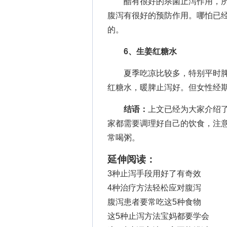
醋有很好的杀菌止泻作用，所以，
腹泻有很好的预防作用。哪怕已
的。
6、生姜红糖水
夏季吃凉比较多，特别平时脾
红糖水，暖脾止泻好。但女性经
结语：
上文已经为大家介绍
家都需要调理好自己的饮食，注
常喝粥。
延伸阅读：
3种止泻手段用好了有奇效
4种治疗方法轻松应对腹泻
腹泻患者要常吃这5种食物
这5种止泻方法宝妈都要学会