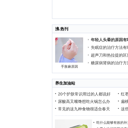
沸.热刊
年轻人头晕的原因有
失眠症的治疗方法有
超声刀和热拉提的区
糖尿病肾病的治疗方
手胀麻原因
养生加油站
20个护肤常识用过的人都说好
红
尿酸高又嘴馋想吃火锅怎么办
扁
常见的这九种食物很适合春天
这
吃什么能够有效的补