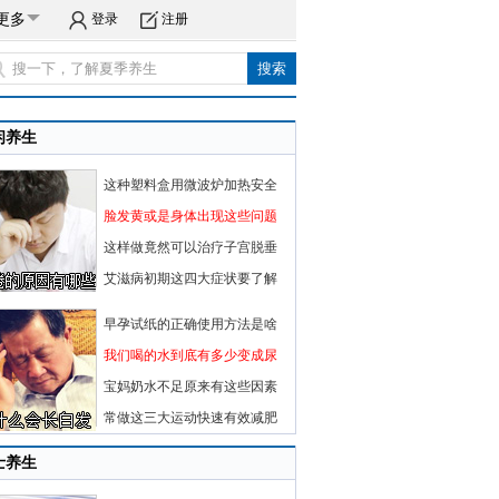
更多
登录
注册
闲养生
这种塑料盒用微波炉加热安全
脸发黄或是身体出现这些问题
这样做竟然可以治疗子宫脱垂
艾滋病初期这四大症状要了解
早孕试纸的正确使用方法是啥
我们喝的水到底有多少变成尿
宝妈奶水不足原来有这些因素
常做这三大运动快速有效减肥
士养生