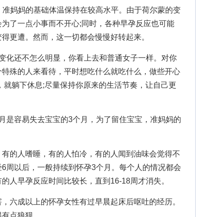
，准妈妈的基础体温保持在较高水平。由于荷尔蒙的变
为了一点小事而不开心;同时，各种早孕反应也可能
变得更遭。然而，这一切都会慢慢好转起来。
化还不怎么明显，你看上去和普通女子一样。对你
个特殊的人来看待，平时想吃什么就吃什么，做些开心
，就躺下休息;尽量保持你原来的生活节奏，让自己更
是容易失去宝宝的3个月，为了留住宝宝，准妈妈的
有的人嗜睡，有的人怕冷，有的人闻到油味会觉得不
6周以后，一般持续到怀孕3个月。每个人的情况都会
的人早孕反应时间比较长，直到16-18周才消失。
，六成以上的怀孕女性有过早晨起床后呕吐的经历。
得有点狼狈。