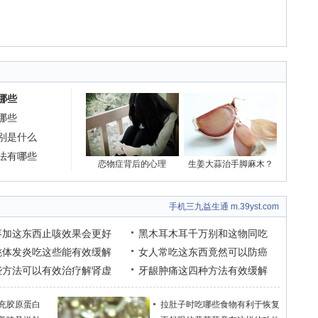
哪些
哪些
别是什么
法有哪些
恋物症背后的心理
生姜大蒜治手脚麻木？
手机三九益生通 m.39yst.com
枣加这东西止咳效果会更好
黑木耳木耳千万别和这物同吃
桃体发炎吃这些能有效缓解
女人常吃这东西竟然可以防癌
些方法可以有效治疗解肾虚
牙龈肿痛这四种方法有效缓解
充胶原蛋白
拉肚子时吃哪些食物有利于恢复