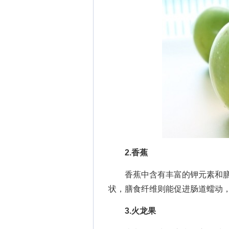
2.香蕉
香蕉中含有丰富的钾元素和膳
状，膳食纤维则能促进肠道蠕动
3.火龙果