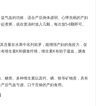
益气血的功效，适合产后身体虚弱、心悸失眠的产妇
起煮粥，或在煲汤时放入几颗，每次放5-6颗即可。
含量在水果中名列前茅，能增强产妇的免疫力，促
含有维生素K和膳食纤维，维生素K有助于凝血，膳食
、糖类、多种维生素以及钙、磷、铁等矿物质，具有
合产后气血亏虚、口干舌燥的产妇食用。
项