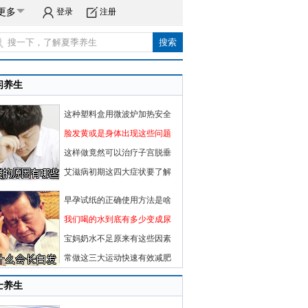
更多
登录
注册
闲养生
这种塑料盒用微波炉加热安全
脸发黄或是身体出现这些问题
这样做竟然可以治疗子宫脱垂
艾滋病初期这四大症状要了解
早孕试纸的正确使用方法是啥
我们喝的水到底有多少变成尿
宝妈奶水不足原来有这些因素
常做这三大运动快速有效减肥
士养生