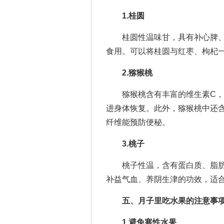
1.桂圆
桂圆性温味甘，具有补心脾、
食用。可以将桂圆与红枣、枸杞一
2.猕猴桃
猕猴桃含有丰富的维生素C，其
进身体恢复。此外，猕猴桃中还
纤维能预防便秘。
3.桃子
桃子性温，含有蛋白质、脂肪
补益气血、养阴生津的功效，适
五、月子里吃水果的注意事
1.避免寒性水果