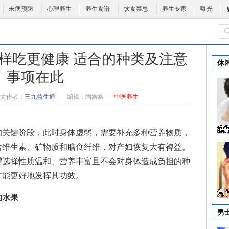
未病预防
心理养生
养生食谱
饮食禁忌
养生专家
曝光
样吃更健康 适合的种类及注意
休
事项在此
文作者：
三九益生通
编辑：
陶鑫鑫
中医养生
关键阶段，此时身体虚弱，需要补充多种营养物质，
含维生素、矿物质和膳食纤维，对产妇恢复大有裨益。
需选择性质温和、营养丰富且不会对身体造成负担的种
才能更好地发挥其功效。
的水果
男