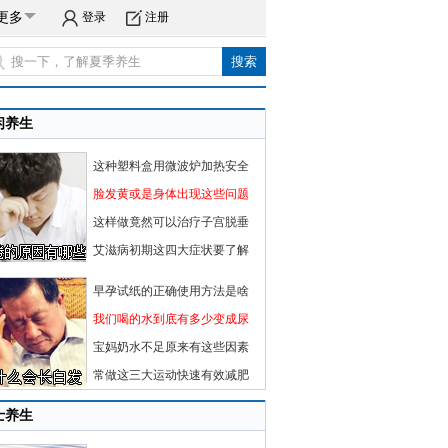
更多
登录
注册
闲养生
这种塑料盒用微波炉加热安全
脸发黄或是身体出现这些问题
这样做竟然可以治疗子宫脱垂
艾滋病初期这四大症状要了解
早孕试纸的正确使用方法是啥
我们喝的水到底有多少变成尿
宝妈奶水不足原来有这些因素
常做这三大运动快速有效减肥
士养生