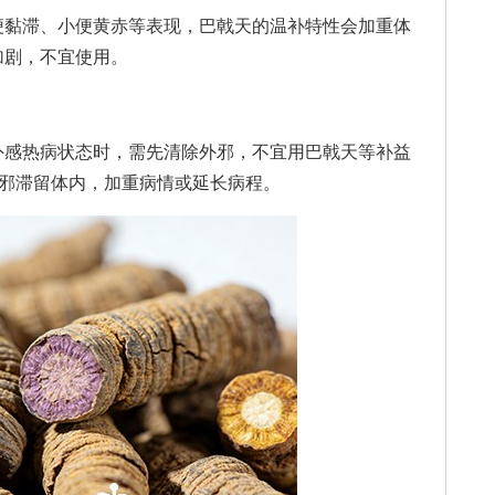
黏滞、小便黄赤等表现，巴戟天的温补特性会加重体
加剧，不宜使用。
感热病状态时，需先清除外邪，不宜用巴戟天等补益
外邪滞留体内，加重病情或延长病程。