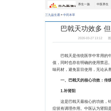
养生一族
中医养生
三九益生通
>
中药本草
巴戟天功效多 
2026-03-27 13:12
图
巴戟天是传统医学中常用的
值，同时也存在明确的使用禁忌
味药材，避免盲目使用，无论从
一、巴戟天的核心功效：传
1.补肾阳
这是巴戟天最核心的功效，针
症状有调理作用。中医认为肾阳