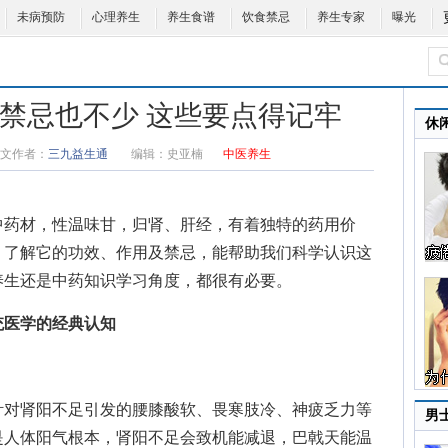
未病预防
心理养生
养生食谱
饮食禁忌
养生专家
曝光
但禁忌也不少 这些要点得记牢
休
文作者：
三九益生通
编辑：
史亚楠
中医养生
中药材，性温味甘，归肾、肝经，有着独特的药用价
。了解它的功效、作用及禁忌，能帮助我们科学认识这
养生还是中药知识学习角度，都很有必要。
统医学的经典认知
对肾阳不足引发的腰膝酸软、畏寒肢冷、神疲乏力等
男
是人体阳气根本，肾阳不足会致机能减退，巴戟天能温