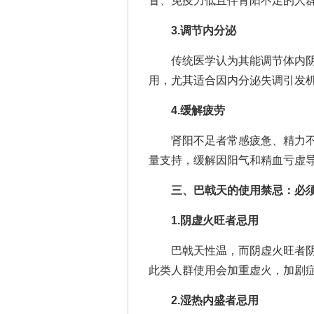
冒、免疫力低且伴肾阳不足的人
3.调节内分泌
传统医学认为其能调节体内阴
用，尤其适合因内分泌失调引发
4.缓解疲劳
肾阳不足者常感疲惫、精力不
量支持，缓解因阳气和精血亏虚
三、巴戟天的使用禁忌：必
1.阴虚火旺者忌用
巴戟天性温，而阴虚火旺者阴
此类人群使用会加重虚火，加剧
2.湿热内盛者忌用