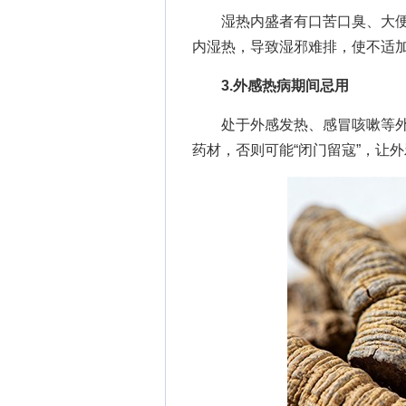
湿热内盛者有口苦口臭、大便
内湿热，导致湿邪难排，使不适
3.外感热病期间忌用
处于外感发热、感冒咳嗽等外
药材，否则可能“闭门留寇”，让