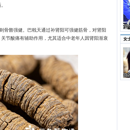
适。
则骨骼强健。巴戟天通过补肾阳可强健筋骨，对肾阳
、关节酸痛有辅助作用，尤其适合中老年人因肾阳渐衰
女