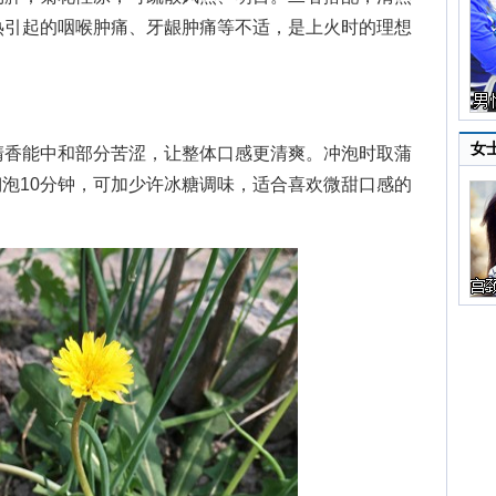
热引起的咽喉肿痛、牙龈肿痛等不适，是上火时的理想
女
香能中和部分苦涩，让整体口感更清爽。冲泡时取蒲
水焖泡10分钟，可加少许冰糖调味，适合喜欢微甜口感的