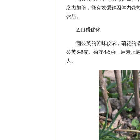
之力加倍，能有效缓解因体内燥
饮品。
2.口感优化
蒲公英的苦味较浓，菊花的清
公英6-8克、菊花4-5朵，用沸
人。