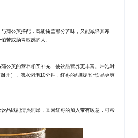
与蒲公英搭配，既能掩盖部分苦味，又能减轻其寒
合怕苦或肠胃敏感的人。
蒲公英的营养相互补充，使饮品营养更丰富。冲泡时
去核掰开），沸水焖泡10分钟，红枣的甜味能让饮品更爽
饮品既能清热润燥，又因红枣的加入带有暖意，可帮