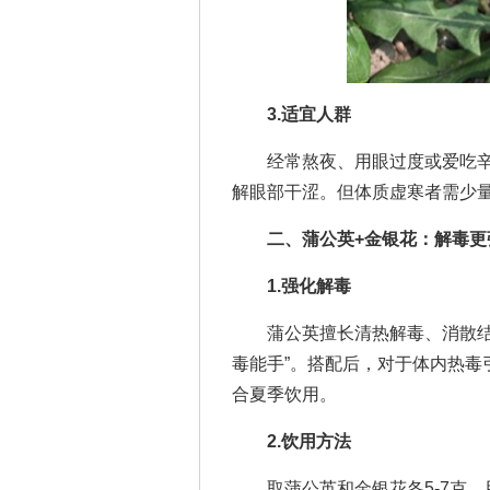
3.适宜人群
经常熬夜、用眼过度或爱吃辛
解眼部干涩。但体质虚寒者需少
二、蒲公英+金银花：解毒更
1.强化解毒
蒲公英擅长清热解毒、消散结节
毒能手”。搭配后，对于体内热毒
合夏季饮用。
2.饮用方法
取蒲公英和金银花各5-7克，