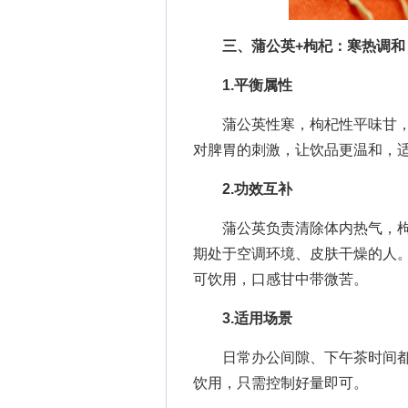
三、蒲公英+枸杞：寒热调和
1.平衡属性
蒲公英性寒，枸杞性平味甘，
对脾胃的刺激，让饮品更温和，
2.功效互补
蒲公英负责清除体内热气，枸
期处于空调环境、皮肤干燥的人。冲
可饮用，口感甘中带微苦。
3.适用场景
日常办公间隙、下午茶时间都
饮用，只需控制好量即可。