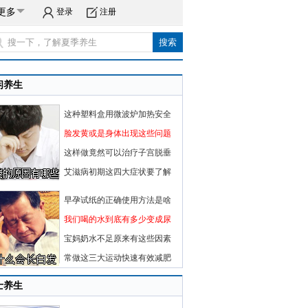
更多
登录
注册
闲养生
这种塑料盒用微波炉加热安全
脸发黄或是身体出现这些问题
这样做竟然可以治疗子宫脱垂
艾滋病初期这四大症状要了解
早孕试纸的正确使用方法是啥
我们喝的水到底有多少变成尿
宝妈奶水不足原来有这些因素
常做这三大运动快速有效减肥
士养生