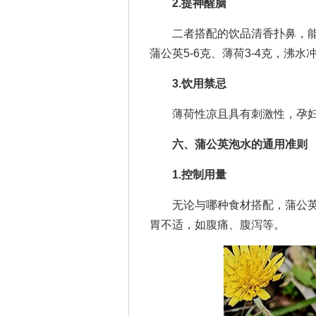
2.提神醒脑
二者搭配的饮品清香扑鼻，能
蒲公英5-6克、薄荷3-4克，沸
3.饮用禁忌
薄荷性凉且具有刺激性，孕妇
六、蒲公英泡水的通用准则
1.控制用量
无论与哪种食材搭配，蒲公英每
胃不适，如腹痛、腹泻等。