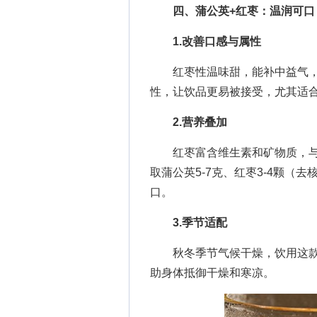
四、蒲公英+红枣：温润可口
1.改善口感与属性
红枣性温味甜，能补中益气，
性，让饮品更易被接受，尤其适
2.营养叠加
红枣富含维生素和矿物质，与
取蒲公英5-7克、红枣3-4颗（
口。
3.季节适配
秋冬季节气候干燥，饮用这款
助身体抵御干燥和寒凉。