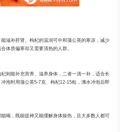
能滋补肝肾。枸杞的温润可中和蒲公英的寒凉，减少
适合体质偏寒却又需要清热的人群。
杞则能补充营养、滋养身体，二者一清一补，适合长
泡时用蒲公英5-7克、枸杞12-15粒，沸水冲泡后即
能喝，既能提神又能缓解身体燥热，且大多数人都可