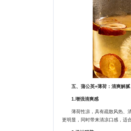
五、蒲公英+薄荷：清爽解腻
1.增强清爽感
薄荷性凉，具有疏散风热、清
更明显，同时带来清凉口感，适