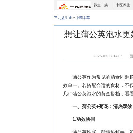
养生一族
中医养生
三九益生通
>
中药本草
想让蒲公英泡水更
2026-03-27 14:05
图
蒲公英作为常见的药食同源
效单一。若搭配合适的食材，不
几种蒲公英泡水的黄金搭档，看
一、蒲公英+菊花：清热双效
1.功效协同
蒲公英性寒，能清热解毒、消