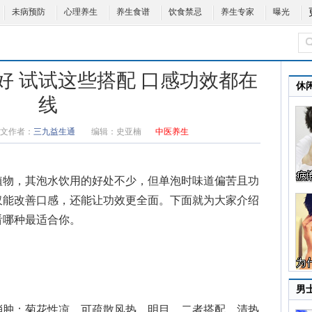
未病预防
心理养生
养生食谱
饮食禁忌
养生专家
曝光
好 试试这些搭配 口感功效都在
休
线
文作者：
三九益生通
编辑：
史亚楠
中医养生
植物，其泡水饮用的好处不少，但单泡时味道偏苦且功
仅能改善口感，还能让功效更全面。下面就为大家介绍
看哪种最适合你。
男
肿；菊花性凉，可疏散风热、明目。二者搭配，清热