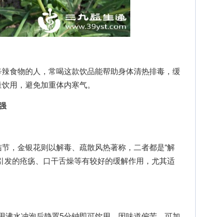
辣食物的人，常喝这款饮品能帮助身体清热排毒，缓
量饮用，避免加重体内寒气。
强
，金银花则以解毒、疏散风热著称，二者都是“解
引发的疮疡、口干舌燥等有较好的缓解作用，尤其适
用沸水冲泡后静置5分钟即可饮用。因味道偏苦，可加