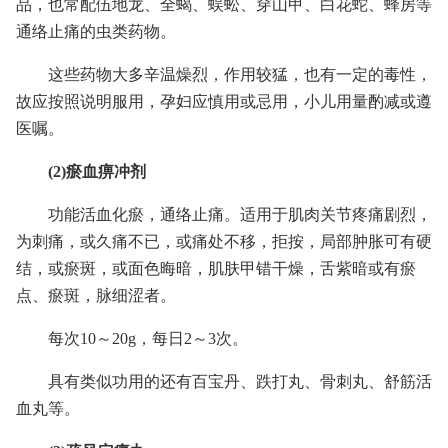
品，也常配伍地龙、全蝎、蜈蚣、穿山甲、白花蛇、蜂房等
通络止痛的虫类药物。
这些药物大多辛温燥烈，作用较猛，也有一定的毒性，
故应按照说明服用，孕妇应慎用或忌用，小儿用量酌减或遵
医嘱。
(2)瘀血痹冲剂
功能活血化瘀，通络止痛。适用于肌肉关节疼痛剧烈，
为刺痛，或久痛不已，或痛处不移，拒按，局部肿胀可有硬
结，或瘀斑，或面色晦暗，肌肤甲错干燥，舌紫暗或有瘀
点、瘀斑，脉细涩者。
每次10～20g，每日2～3次。
具有类似功用的还有百宝丹、跌打丸、骨刺丸、舒筋活
血丸等。