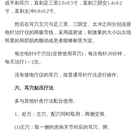
或平刺耳穴，直刺足三里2.0±0.5寸，直刺三阴交1.4±0.2
寸，直刺太冲0.8±0.2寸。
然后在耳穴主穴与足三里、三阴交、太冲之间分别连接
电针治疗仪的两极导线，采用疏密波，刺激量的大小以出现
明显的局部肌肉颤动或患者能够耐受为宜。
每次电针6个穴位(交替使用耳穴)，每次电针20分钟，
每天治疗1～2次。
没有接电疗仪的耳穴，按普通耳针疗法进行操作。
六、耳穴贴压疗法
多与其他针灸疗法配合使用。
1、处方：主穴、配穴同时取用，两侧交替。
(1)主穴：取一侧的患病关节对应的耳穴、脾。