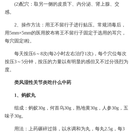
(2)配穴：取另一侧的皮质下、内分泌、肾上腺、交
感。
2、操作方法：用王不留行子进行贴压。常规消毒后，
用5mm×5mm的医用胶布将王不留行子固定于选用的耳穴，
每穴固定l粒。
每天按压6～8次(每2小时左右治疗1次)，每个穴位每次
按压3～5分钟，按压的力量以有明显的感但又不过分强烈为
度。
类风湿性关节炎吃什么中药
1、蚂蚁丸
组成：蚂蚁30g，何首乌30g，熟地黄30g，人参30g，五
味子30g。
用法：上药碾碎过筛，以水调和为丸，每丸2.5g，每3