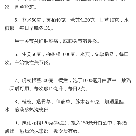
次，直至痊愈。
5、苍术50克，黄柏40克，薏苡仁30克，甘草10克，水
煎服，每日早晚各1次。
用于关节炎红肿疼痛，或膝关节滑囊炎。
6、生姜60克，柳树根1000克。水煎，先熏后洗，每日1
次。主治慢性关节炎。
7、虎杖根茎300克，捣烂，泡于1000毫升白酒中，放臵
15天后可用。每次服15毫升，每日2次。
8、桂枝、透骨草、伸筋草、苏木各30克，加适量醋、
水，煎汤趁热洗患部。
9、凤仙花根120克(捣烂)，投入150毫升白酒中，将酒
点燃，热后涂抹患部。数次后有效。