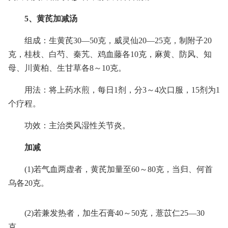
5、黄芪加减汤
组成：生黄芪30—50克，威灵仙20—25克，制附子20
克，桂枝、白芍、秦艽、鸡血藤各10克，麻黄、防风、知
母、川黄柏、生甘草各8～10克。
用法：将上药水煎，每日1剂，分3～4次口服，15剂为1
个疗程。
功效：主治类风湿性关节炎。
加减
(1)若气血两虚者，黄芪加量至60～80克，当归、何首
乌各20克。
(2)若兼发热者，加生石膏40～50克，薏苡仁25—30
克。