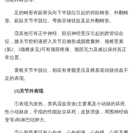
足的畸形有跖骨头向下半脱位引起的仰趾畸形、外翻畸
形、跖趾关节半脱位、弯曲呈锤状趾及足外翻畸形。
③其他可有正中神经、胫后神经受压引起的跗管综合
征，膝关节腔积液挤入关节后侧形成腘窝囊肿、颈椎受累
(第2、3颈椎多见)可有颈部疼痛、颈部无力及难以保持其正
常位置。
寰枢关节半脱位，相应有脊髓受压及椎基底动脉供血不
足的表现。
(3)关节外表现
①表现为发热，类风湿血管炎(主要累及小动脉的坏死
性小动脉炎，手指的性能趾尖坏死，皮肤溃疡，周围神经病
变等)和淋巴结肿大。
②心脏受累可有心包炎、心包积液、心外膜、心肌及瓣