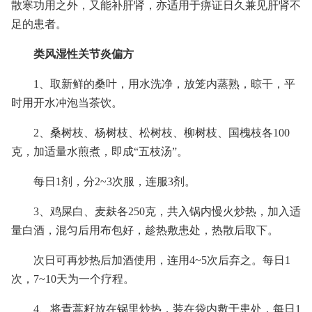
散寒功用之外，又能补肝肾，亦适用于痹证日久兼见肝肾不
足的患者。
类风湿性关节炎偏方
1、取新鲜的桑叶，用水洗净，放笼内蒸熟，晾干，平
时用开水冲泡当茶饮。
2、桑树枝、杨树枝、松树枝、柳树枝、国槐枝各100
克，加适量水煎煮，即成“五枝汤”。
每日1剂，分2~3次服，连服3剂。
3、鸡屎白、麦麸各250克，共入锅内慢火炒热，加入适
量白酒，混匀后用布包好，趁热敷患处，热散后取下。
次日可再炒热后加酒使用，连用4~5次后弃之。每日1
次，7~10天为一个疗程。
4、将青蒿籽放在锅里炒热，装在袋内敷于患处，每日1