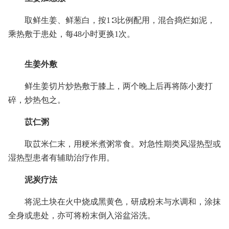
取鲜生姜、鲜葱白，按1∶3比例配用，混合捣烂如泥，
乘热敷于患处，每48小时更换1次。
生姜外敷
鲜生姜切片炒热敷于膝上，两个晚上后再将陈小麦打
碎，炒热包之。
苡仁粥
取苡米仁末，用粳米煮粥常食。对急性期类风湿热型或
湿热型患者有辅助治疗作用。
泥炭疗法
将泥土块在火中烧成黑黄色，研成粉末与水调和，涂抹
全身或患处，亦可将粉末倒入浴盆浴洗。