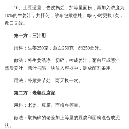
10、土豆适量，去皮捣烂，加等量面粉，再加入浓度为
10%的生姜汁，共拌匀，纱布包敷患处。每6小时更换1次，
数日见效。
第一方：三汁酊
用料：生姜250克，葱白250克，醋250毫升。
做法：将生姜洗净，切碎，榨成姜汁，葱白压成葱汁，
然后姜汁、葱汁与醋一块放入容器中，调成酊剂备用。
用法：外敷关节处，两天换一次。
第二方：老姜豆腐泥
用料：老姜、豆腐、面粉各等量。
做法：取捣碎的老姜加上等量的豆腐和面粉混合成泥
状。