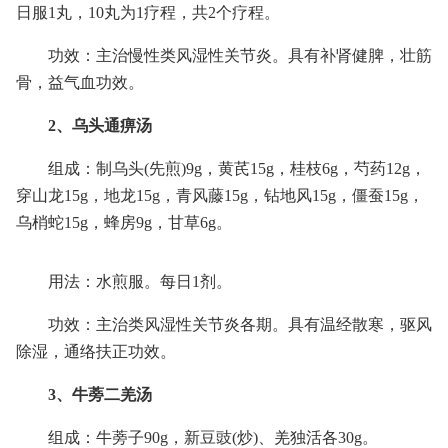
日服1丸，10丸为1疗程，共2个疗程。
功效：主治慢性类风湿性关节炎。具有补肾健脾，壮筋
骨，益气血功效。
2、乌头通痹汤
组成：制乌头(先煎)9g，黄芪15g，桂枝6g，芍药12g，
穿山龙15g，地龙15g，青风藤15g，钻地风15g，僵蚕15g，
乌梢蛇15g，蜂房9g，甘草6g。
用法：水煎服。每日1剂。
功效：主治类风湿性关节炎各期。具有温经散寒，驱风
除湿，通络扶正功效。
3、牛蒡二羌汤
组成：牛蒡子90g，新豆豉(炒)、羌独活各30g。