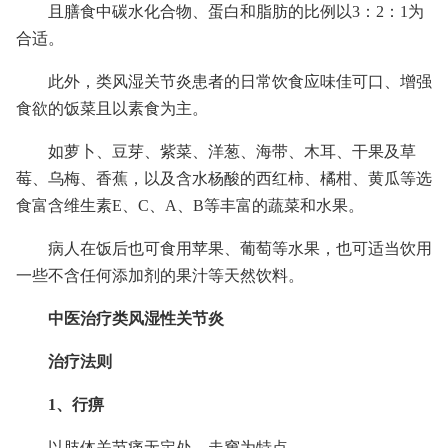
且膳食中碳水化合物、蛋白和脂肪的比例以3：2：1为
合适。
此外，类风湿关节炎患者的日常饮食应味佳可口、增强
食欲的饭菜且以素食为主。
如萝卜、豆芽、紫菜、洋葱、海带、木耳、干果及草
莓、乌梅、香蕉，以及含水杨酸的西红柿、橘柑、黄瓜等选
食富含维生素E、C、A、B等丰富的蔬菜和水果。
病人在饭后也可食用苹果、葡萄等水果，也可适当饮用
一些不含任何添加剂的果汁等天然饮料。
中医治疗类风湿性关节炎
治疗法则
1、行痹
以肢体关节痛无定处，走窜为特点。