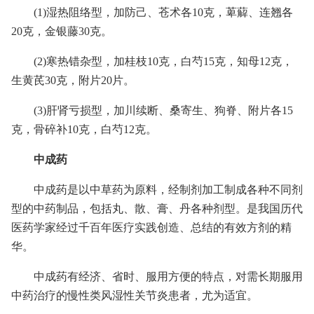
(1)湿热阻络型，加防己、苍术各10克，萆薢、连翘各
20克，金银藤30克。
(2)寒热错杂型，加桂枝10克，白芍15克，知母12克，
生黄芪30克，附片20片。
(3)肝肾亏损型，加川续断、桑寄生、狗脊、附片各15
克，骨碎补10克，白芍12克。
中成药
中成药是以中草药为原料，经制剂加工制成各种不同剂
型的中药制品，包括丸、散、膏、丹各种剂型。是我国历代
医药学家经过千百年医疗实践创造、总结的有效方剂的精
华。
中成药有经济、省时、服用方便的特点，对需长期服用
中药治疗的慢性类风湿性关节炎患者，尤为适宜。