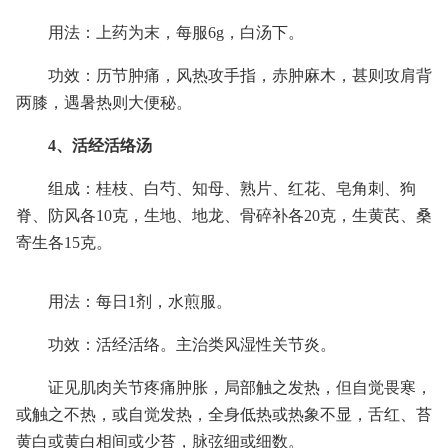
用法：上药为末，每服6g，白汤下。
功效：历节肿痛，风热攻手指，赤肿麻木，甚则攻肩背
两膝，遇暑热则大便秘。
4、活经活络汤
组成：桂枝、白芍、知母、熟片、红花、皂角刺、狗
脊、防风各10克，生地、地龙、骨碎补各20克，生黄芪、桑
寄生各15克。
用法：每日1剂，水煎服。
功效：活经活络。主治类风湿性关节炎。
证见肌肉关节疼痛肿胀，局部触之发热，但自觉畏寒，
或触之不热，或自觉发热，全身低热或热象不显，舌红、苔
黄白或黄白相间或少苔，脉弦细或细数。