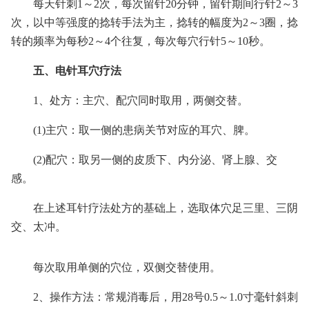
每天针刺1～2次，每次留针20分钟，留针期间行针2～3
次，以中等强度的捻转手法为主，捻转的幅度为2～3圈，捻
转的频率为每秒2～4个往复，每次每穴行针5～10秒。
五、电针耳穴疗法
1、处方：主穴、配穴同时取用，两侧交替。
(1)主穴：取一侧的患病关节对应的耳穴、脾。
(2)配穴：取另一侧的皮质下、内分泌、肾上腺、交
感。
在上述耳针疗法处方的基础上，选取体穴足三里、三阴
交、太冲。
每次取用单侧的穴位，双侧交替使用。
2、操作方法：常规消毒后，用28号0.5～1.0寸毫针斜刺