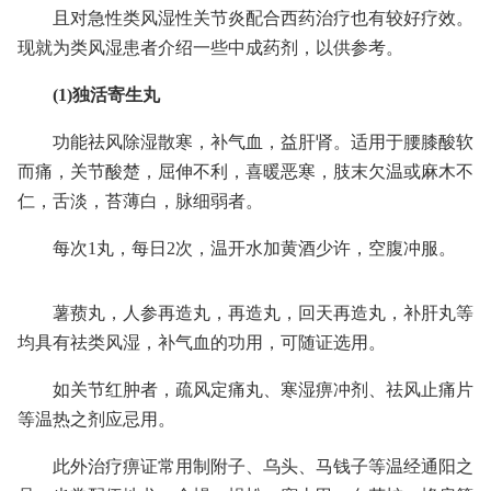
且对急性类风湿性关节炎配合西药治疗也有较好疗效。
现就为类风湿患者介绍一些中成药剂，以供参考。
(1)独活寄生丸
功能祛风除湿散寒，补气血，益肝肾。适用于腰膝酸软
而痛，关节酸楚，屈伸不利，喜暖恶寒，肢末欠温或麻木不
仁，舌淡，苔薄白，脉细弱者。
每次1丸，每日2次，温开水加黄酒少许，空腹冲服。
薯蓣丸，人参再造丸，再造丸，回天再造丸，补肝丸等
均具有祛类风湿，补气血的功用，可随证选用。
如关节红肿者，疏风定痛丸、寒湿痹冲剂、祛风止痛片
等温热之剂应忌用。
此外治疗痹证常用制附子、乌头、马钱子等温经通阳之