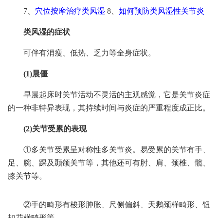
7、
穴位按摩治疗类风湿
8、
如何预防类风湿性关节炎
类风湿的症状
可伴有消瘦、低热、乏力等全身症状。
(1)晨僵
早晨起床时关节活动不灵活的主观感觉，它是关节炎症
的一种非特异表现，其持续时间与炎症的严重程度成正比。
(2)关节受累的表现
①多关节受累呈对称性多关节炎。易受累的关节有手、
足、腕、踝及颞颌关节等，其他还可有肘、肩、颈椎、髋、
膝关节等。
②手的畸形有梭形肿胀、尺侧偏斜、天鹅颈样畸形、钮
扣花样畸形等。