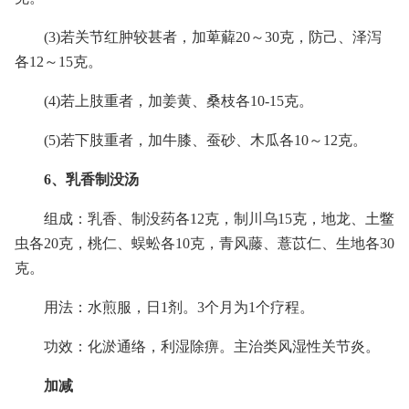
(3)若关节红肿较甚者，加萆薢20～30克，防己、泽泻
各12～15克。
(4)若上肢重者，加姜黄、桑枝各10-15克。
(5)若下肢重者，加牛膝、蚕砂、木瓜各10～12克。
6、乳香制没汤
组成：乳香、制没药各12克，制川乌15克，地龙、土鳖
虫各20克，桃仁、蜈蚣各10克，青风藤、薏苡仁、生地各30
克。
用法：水煎服，日1剂。3个月为1个疗程。
功效：化淤通络，利湿除痹。主治类风湿性关节炎。
加减