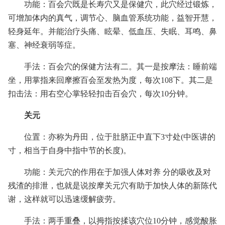
功能：百会穴既是长寿穴又是保健穴，此穴经过锻炼，
可增加体内的真气，调节心、脑血管系统功能，益智开慧，
轻身延年。并能治疗头痛、眩晕、低血压、失眠、耳鸣、鼻
塞、神经衰弱等症。
手法：百会穴的保健方法有二。其一是按摩法：睡前端
坐，用掌指来回摩擦百会至发热为度，每次108下。其二是
扣击法：用右空心掌轻轻扣击百会穴，每次10分钟。
关元
位置：亦称为丹田，位于肚脐正中直下3寸处(中医讲的
寸，相当于自身中指中节的长度)。
功能：关元穴的作用在于加强人体对养 分的吸收及对
残渣的排泄，也就是说按摩关元穴有助于加快人体的新陈代
谢，这样就可以迅速缓解疲劳。
手法：两手重叠，以拇指按揉该穴位10分钟，感觉酸胀