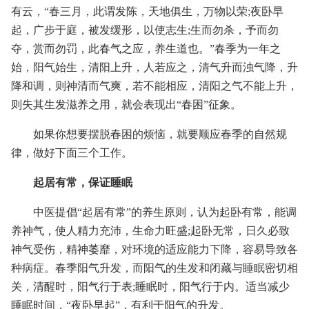
有云，“春三月，此谓发陈，天地俱生，万物以荣;夜卧早
起，广步于庭，被发缓形，以使志生;生而勿杀，予而勿
夺，赏而勿罚，此春气之应，养生道也。”春季为一年之
始，阳气始生，清阳上升，人若应之，清气升而浊气降，升
降和调，则神清而气爽，若不能相应，清阳之气不能上升，
则失其生发滋养之用，就会表现出“春困”征象。
如果你想要摆脱春困的烦恼，就要顺应春季的自然规
律，做好下面三个工作。
起居有常，保证睡眠
中医提倡“起居有常”的养生原则，认为起卧有常，能调
养神气，使人精力充沛，生命力旺盛;起卧无常，日久必致
神气受伤，精神萎靡，对环境的适应能力下降，容易导致各
种病症。春季阳气升发，而阳气的生发和闭藏与睡眠密切相
关，清醒时，阳气行于表;睡眠时，阳气行于内。适当减少
睡眠时间，“夜卧早起”，有利于阳气的升发。