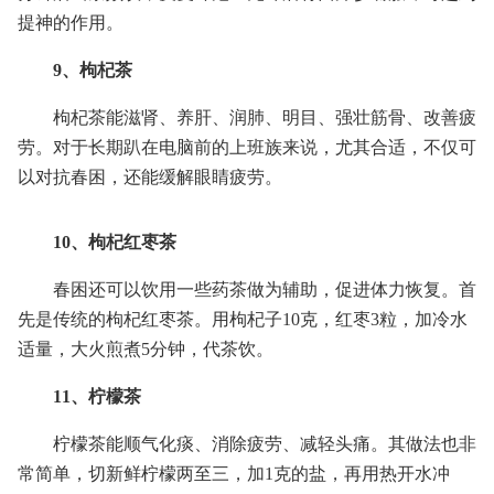
提神的作用。
9、枸杞茶
枸杞茶能滋肾、养肝、润肺、明目、强壮筋骨、改善疲
劳。对于长期趴在电脑前的上班族来说，尤其合适，不仅可
以对抗春困，还能缓解眼睛疲劳。
10、枸杞红枣茶
春困还可以饮用一些药茶做为辅助，促进体力恢复。首
先是传统的枸杞红枣茶。用枸杞子10克，红枣3粒，加冷水
适量，大火煎煮5分钟，代茶饮。
11、柠檬茶
柠檬茶能顺气化痰、消除疲劳、减轻头痛。其做法也非
常简单，切新鲜柠檬两至三，加1克的盐，再用热开水冲