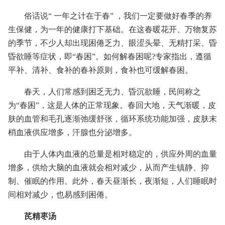
俗话说“ 一年之计在于春” ，我们一定要做好春季的养
生保健，为一年的健康打下基础。在这春暖花开、万物复苏
的季节，不少人却出现困倦乏力、眼涩头晕、无精打采、昏
昏欲睡等症状，即“春困”。如何解春困呢?专家指出，遵循
平补、清补、食补的春补原则，食补也可缓解春困。
春天，人们常感到困乏无力、昏沉欲睡，民间称之
为“春困”，这是人体的正常现象。春回大地，天气渐暖，皮
肤的血管和毛孔逐渐弛缓舒张，循环系统功能加强，皮肤末
梢血液供应增多，汗腺也分泌增多。
由于人体内血液的总量是相对稳定的，供应外周的血量
增多，供给大脑的血液就会相对减少，从而产生镇静、抑
制、催眠的作用。此外，春天昼渐长，夜渐短，人们睡眠时
间相对减少，也易感到困倦。
芪精枣汤