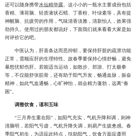
还可以随身携带
水仙精华露
。这小小的一瓶水主要成份包括
香精、薄荷脑、轻质液状石蜡、丁香粉、叶绿素等，具有提
神醒脑、抗疲劳的作用，气味清香淡雅，清新怡人，效果强
劲持久。使用过的朋友都说好，下面我们就来看看大家是如
何评价它的吧。
中医认为，肝喜条达而恶抑郁，要保持肝脏的疏泄功能
正常，需顺应肝的生理特性。故春季要保持心情舒畅，避免
暴怒忧郁伤肝。若能适当运动，如散步、郊游、打太极拳
等，不仅能舒张筋骨，还有助于阳气升发，畅通血脉，振奋
精神，如此气血通畅，心旷神怡，就会精力蓬勃，远离“春
困”。
调整饮食，谨和五味
“三月养生重在阳”，如阳气充实，气机升降和调，则神
清脑明，若阳气亏虚，气机升降失调，则易产生疲惫感。春
季阳气初生，为适应此特点，扶助阳气，饮食方面应遵照