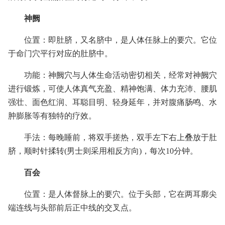
神阙
位置：即肚脐，又名脐中，是人体任脉上的要穴。它位
于命门穴平行对应的肚脐中。
功能：神阙穴与人体生命活动密切相关，经常对神阙穴
进行锻炼，可使人体真气充盈、精神饱满、体力充沛、腰肌
强壮、面色红润、耳聪目明、轻身延年，并对腹痛肠鸣、水
肿膨胀等有独特的疗效。
手法：每晚睡前，将双手搓热，双手左下右上叠放于肚
脐，顺时针揉转(男士则采用相反方向)，每次10分钟。
百会
位置：是人体督脉上的要穴。位于头部，它在两耳廓尖
端连线与头部前后正中线的交叉点。