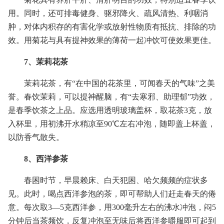
用。同时，还可排毒健身、驱邪降火、疏风清热、利咽消
肿，对体内积存的有害化学或放射性物质有抵抗、排除的功
效。用菊花与具有提神效果的薄荷一起冲饮可使效果更佳。
7、茉莉花茶
茉莉花茶，有“在中国的花茶里，可闻春天的气味”之美
誉。春饮茉莉，可以提神醒脑，有“去寒邪、助理郁”功效，
是春季饮茶之上品。应选用透明玻璃盖杯，取花茶3克，放
入杯里，用初沸开水稍凉至90℃左右冲泡，随即盖上杯盖，
以防香气散失。
8、西洋参茶
春困时节，早晨赖床、白天犯困、哈欠频频的症状多
见。此时，喝点西洋参泡的茶，即可帮助人们赶走春天的倦
意。每次取3—5克西洋参，用300毫升左右的沸水冲泡，闷5
分钟后当茶频饮，反复冲泡至无味后将西洋参嚼服即可起到