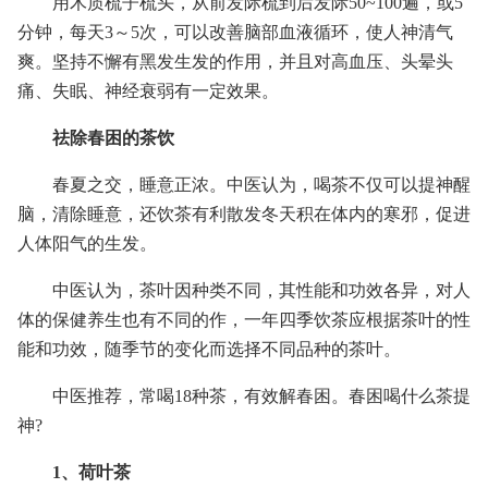
用木质梳子梳头，从前发际梳到后发际50~100遍，或5
分钟，每天3～5次，可以改善脑部血液循环，使人神清气
爽。坚持不懈有黑发生发的作用，并且对高血压、头晕头
痛、失眠、神经衰弱有一定效果。
祛除春困的茶饮
春夏之交，睡意正浓。中医认为，喝茶不仅可以提神醒
脑，清除睡意，还饮茶有利散发冬天积在体内的寒邪，促进
人体阳气的生发。
中医认为，茶叶因种类不同，其性能和功效各异，对人
体的保健养生也有不同的作，一年四季饮茶应根据茶叶的性
能和功效，随季节的变化而选择不同品种的茶叶。
中医推荐，常喝18种茶，有效解春困。春困喝什么茶提
神?
1、荷叶茶