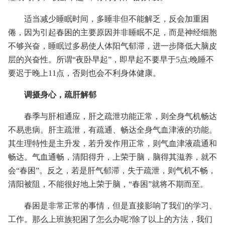
适当减少睡眠时间，多睡非但不能解乏，反会加重困
倦，因为引起春困的主要原因并非睡眠不足，而是神经细胞
不够兴奋，睡眠过多易使人体阳气郁滞，进一步降低大脑皮
层的兴奋性。所谓“夜卧早起”，即早起不要早于5点;晚睡不
要迟于晚上11点，否则也会不利身体健康。
调摄身心，疏肝解郁
春季与肝相通应，肝之疏泄功能正常，则全身气机畅达
不易患病。肝主疏泄，有疏通、畅达全身气血津液的功能。
其生理特性是主升发，若升发作用正常，则气血津液疏通和
畅达。气血通畅，清阳得升，上荣于脑，脑得其滋养，就不
会“春困”。反之，若是肝气郁滞，失于疏泄，则气机不畅，
清阳被阻，不能很好地上荣于脑，“春困”就将不期而至。
春困是非常正常的事情，但是直接影响了我们的学习、
工作。那么上班族犯困了怎么办呢?除了以上的方法，我们