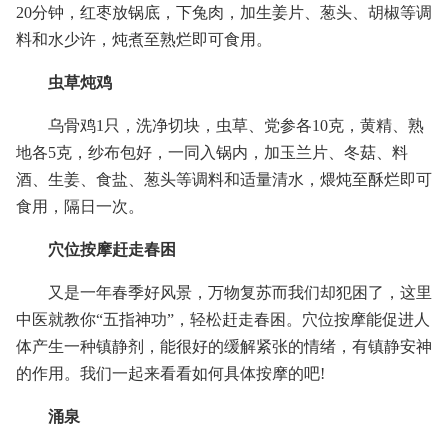
20分钟，红枣放锅底，下兔肉，加生姜片、葱头、胡椒等调
料和水少许，炖煮至熟烂即可食用。
虫草炖鸡
乌骨鸡1只，洗净切块，虫草、党参各10克，黄精、熟
地各5克，纱布包好，一同入锅内，加玉兰片、冬菇、料
酒、生姜、食盐、葱头等调料和适量清水，煨炖至酥烂即可
食用，隔日一次。
穴位按摩赶走春困
又是一年春季好风景，万物复苏而我们却犯困了，这里
中医就教你“五指神功”，轻松赶走春困。穴位按摩能促进人
体产生一种镇静剂，能很好的缓解紧张的情绪，有镇静安神
的作用。我们一起来看看如何具体按摩的吧!
涌泉