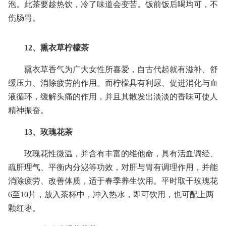
泡。此茶要趁热饮，冷了味道会变苦。饭前饭后喝均可，不
伤肠胃。
12、熏衣草柠檬茶
熏衣草香气为广大女性所喜爱，自古代起就有滋补、舒
缓压力、消除疲劳的作用。而柠檬具有利尿、促进消化与血
液循环，缓解头痛的作用，并且其散发出淡淡的香味可使人
精神振奋。
13、玫瑰花茶
玫瑰花性微温，并含有丰富的维他命，具有活血调经、
疏肝理气、平衡内分泌等功效，对肝与胃有调理作用，并能
消除疲劳、改善体质，适于春季养生饮用。平时取干玫瑰花
6至10片，放入茶杯中，冲入热水，即可饮用，也可配上两
颗红枣。