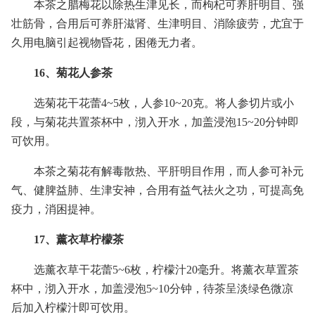
本茶之腊梅花以除热生津见长，而枸杞可养肝明目、强
壮筋骨，合用后可养肝滋肾、生津明目、消除疲劳，尤宜于
久用电脑引起视物昏花，困倦无力者。
16、菊花人参茶
选菊花干花蕾4~5枚，人参10~20克。将人参切片或小
段，与菊花共置茶杯中，沏入开水，加盖浸泡15~20分钟即
可饮用。
本茶之菊花有解毒散热、平肝明目作用，而人参可补元
气、健脾益肺、生津安神，合用有益气祛火之功，可提高免
疫力，消困提神。
17、薰衣草柠檬茶
选薰衣草干花蕾5~6枚，柠檬汁20毫升。将薰衣草置茶
杯中，沏入开水，加盖浸泡5~10分钟，待茶呈淡绿色微凉
后加入柠檬汁即可饮用。