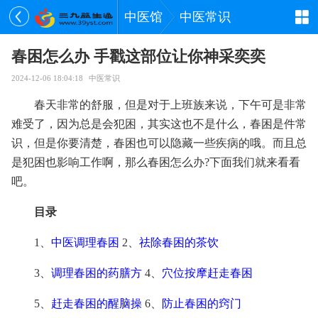
中医馆
中医常识
春困怎么办 手戳这部位让你神采奕奕
2024-12-06 18:04:18
中医常识
春天非常的舒服，但是对于上班族来说，下午可是非常
难受了，因为总是会犯困，其实这也不是什么，春困是件常
识，但是你要清楚，春困也可以隐藏一些疾病的哦。而且总
是犯困也影响工作啊，那么春困怎么办?下面我们就来看看
吧。
目录
1、
中医调理春困
2、
祛除春困的茶饮
3、
调理春困的药膳方
4、
穴位按摩赶走春困
5、
赶走春困的醒脑操
6、
防止春困的窍门