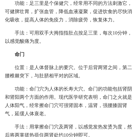
功能：足三里是个保健穴，经常用不同的方法刺激它，
可健脾壮胃，扩张血管，降低血液凝聚，促进饮食的尽快消
化吸收，提高人体的免疫力，消除疲劳，恢复体力。
手法：可用双手大拇指指肚点按足三里，每次10分钟，
以感觉酸痛为度。
命门
位置：是人体督脉上的要穴。位于后背两肾之间，第二
腰椎棘突下，与肚脐相平对的区域。
功能：命门穴为人体的长寿大穴。命门的功能包括肾阴
和肾阳两个方面的作用。现代医学研究表明，命门之火就是
人体阳气，经常擦命门穴可强肾固本，温肾，强腰膝固肾
气，延缓人体衰老。
手法：用掌擦命门穴及两肾，以感觉发热发烫为度，然
后将两掌搓热捂住两肾处约10分钟即可。