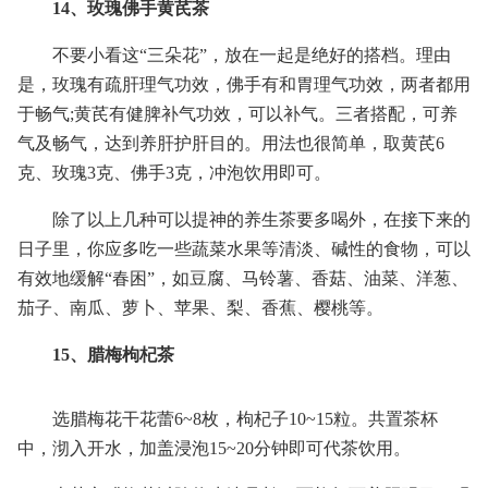
14、玫瑰佛手黄芪茶
不要小看这“三朵花”，放在一起是绝好的搭档。理由
是，玫瑰有疏肝理气功效，佛手有和胃理气功效，两者都用
于畅气;黄芪有健脾补气功效，可以补气。三者搭配，可养
气及畅气，达到养肝护肝目的。用法也很简单，取黄芪6
克、玫瑰3克、佛手3克，冲泡饮用即可。
除了以上几种可以提神的养生茶要多喝外，在接下来的
日子里，你应多吃一些蔬菜水果等清淡、碱性的食物，可以
有效地缓解“春困”，如豆腐、马铃薯、香菇、油菜、洋葱、
茄子、南瓜、萝卜、苹果、梨、香蕉、樱桃等。
15、腊梅枸杞茶
选腊梅花干花蕾6~8枚，枸杞子10~15粒。共置茶杯
中，沏入开水，加盖浸泡15~20分钟即可代茶饮用。