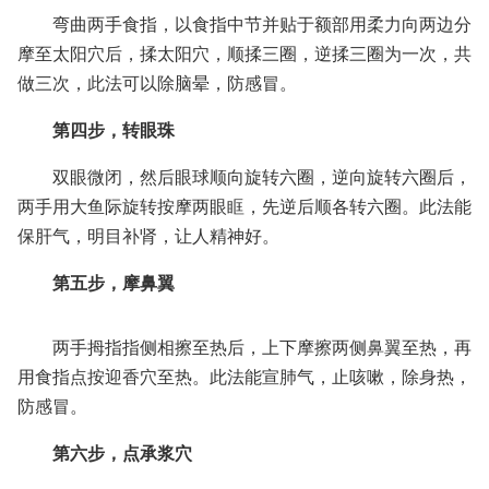
弯曲两手食指，以食指中节并贴于额部用柔力向两边分
摩至太阳穴后，揉太阳穴，顺揉三圈，逆揉三圈为一次，共
做三次，此法可以除脑晕，防感冒。
第四步，转眼珠
双眼微闭，然后眼球顺向旋转六圈，逆向旋转六圈后，
两手用大鱼际旋转按摩两眼眶，先逆后顺各转六圈。此法能
保肝气，明目补肾，让人精神好。
第五步，摩鼻翼
两手拇指指侧相擦至热后，上下摩擦两侧鼻翼至热，再
用食指点按迎香穴至热。此法能宣肺气，止咳嗽，除身热，
防感冒。
第六步，点承浆穴