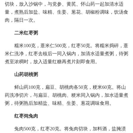
切块，放入沙锅中，与党参、黄芪、怀山药一起加清水适
量，煮熟后加盐、味精、生姜、葱花、胡椒粉调味，饮汤食
肉，隔日一次。
二米红枣粥
糯米100克，薏米仁500克，红枣50克。将糯米捣碎，薏
米仁洗净，红枣去核后一同入锅内，加清水适量煮粥，待粥
煮至浓稠时，放入适量红糖再煮片刻即食用。
山药胡桃粥
鲜山药100克，扁豆、胡桃肉各50克，粳米60克。将山
药洗净切片，与扁豆、胡桃肉、粳米同入锅内，加水适量煮
粥，待粥熟后加精盐、味精、生姜、葱花调味食用。
红枣炖兔肉
兔肉500克，红枣20克。将兔肉切块，加料酒，盐腌渍