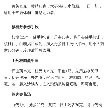
黄芪15克，黄精10克，大枣6枚，水煎服。一日一剂，
适用于气虚体弱、倦怠乏力者。
核桃丹参佛手饮
核桃仁5个，佛手片6克，丹参10克。将丹参佛手煎汤，
核桃仁、白糖捣烂成泥，加入丹参佛手汤中拌均，用小火煎
煮10分钟，冷却后即可饮用。
山药桂圆蒸甲鱼
怀山药35克，桂元肉15克，甲鱼1只。先用热水烫甲
鱼，切开洗净，去内脏，然后与山药、桂圆肉、料酒、盐、
葱、姜一起入沙锅内，注入鸡汤煨炖至烂熟，即可食用。
鸽肉参芪汤
白鸽1只，党参20克，黄芪、怀山药各30克。将白鸽肉