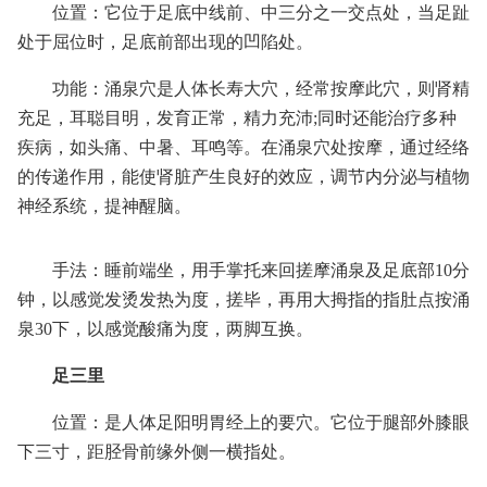
位置：它位于足底中线前、中三分之一交点处，当足趾
处于屈位时，足底前部出现的凹陷处。
功能：涌泉穴是人体长寿大穴，经常按摩此穴，则肾精
充足，耳聪目明，发育正常，精力充沛;同时还能治疗多种
疾病，如头痛、中暑、耳鸣等。在涌泉穴处按摩，通过经络
的传递作用，能使肾脏产生良好的效应，调节内分泌与植物
神经系统，提神醒脑。
手法：睡前端坐，用手掌托来回搓摩涌泉及足底部10分
钟，以感觉发烫发热为度，搓毕，再用大拇指的指肚点按涌
泉30下，以感觉酸痛为度，两脚互换。
足三里
位置：是人体足阳明胃经上的要穴。它位于腿部外膝眼
下三寸，距胫骨前缘外侧一横指处。