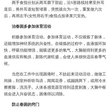
两手食指分别从两耳廓下部起，沿S形路线转摩至外耳
道后，将外耳道短暂堵塞，突然拔出为一次，重复做六次
后，再用左手(女性用右手)食指点按承浆穴至热。
治春困多参加体育活动
积极参加体育活动。参加体育运动，不仅锻炼了躯体，
还能增加神经系统的兴奋性。在锻炼的过程中，血液循环加
快，呼吸功能增强，能吸进更多的氧气，大脑能得到更多的
血液供应和氧供，新陈代谢旺盛，会使人体很快适应春季气
候。
当您在工作中出现困倦时，不妨起来活动活动，做做工
间操，到室外听听鸟语，闻闻花香，或蹦跳两下，或用冷水
擦擦脸，洗洗手。人体各感觉器官得到适度刺激，大脑中枢
就会进入兴奋状态，困倦得以消除。
防止春困的窍门