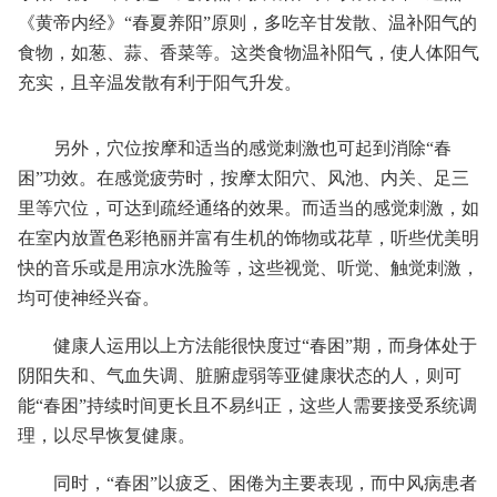
《黄帝内经》“春夏养阳”原则，多吃辛甘发散、温补阳气的
食物，如葱、蒜、香菜等。这类食物温补阳气，使人体阳气
充实，且辛温发散有利于阳气升发。
另外，穴位按摩和适当的感觉刺激也可起到消除“春
困”功效。在感觉疲劳时，按摩太阳穴、风池、内关、足三
里等穴位，可达到疏经通络的效果。而适当的感觉刺激，如
在室内放置色彩艳丽并富有生机的饰物或花草，听些优美明
快的音乐或是用凉水洗脸等，这些视觉、听觉、触觉刺激，
均可使神经兴奋。
健康人运用以上方法能很快度过“春困”期，而身体处于
阴阳失和、气血失调、脏腑虚弱等亚健康状态的人，则可
能“春困”持续时间更长且不易纠正，这些人需要接受系统调
理，以尽早恢复健康。
同时，“春困”以疲乏、困倦为主要表现，而中风病患者