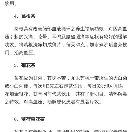
饮用。
4、葛根茶
葛根具有改善脑部血液循环之养生祛病功效，对因高血
压引起的头痛、眩晕、耳鸣及腰酸腿痛等症状有较好的缓解
功效。将葛根洗净切成薄片，每天30克，加水煮沸后当茶饮
用，治高血压。
5、菊花茶
菊花应为甘菊，其味不苦，尤以苏杭一带所生的大白菊
或小白菊佳，每次用3克左右泡茶饮用，每日3次;也可用菊
花加金银花、甘草同煎代茶饮用，其有平肝明目、清热解毒
之特效。对高血压、动脉硬化患者有显著疗效。
6、薄荷菊花茶
菊花具有养肝平肝、清肝明目的功效，特别适宜春季饮