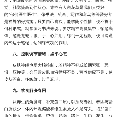
次，消除疲劳的时间缩短80%，还能让人的嗅觉、听觉、视
觉、触觉提高到佳状态。难怪有人说花草是我们人类好
的“保健医生医生”。像书法、绘画、写作和养鸟等等爱好都
是神补的好措施，只要自己喜欢，能够陶冶性情，便不拘于
何种形式。就拿练习书法来说，要求精神高度集中，顿笔裹
锋、笔走龙蛇，眼、手、心并用，练到一定程度，便可沟通
内气运于笔端，达到练气功的作用。
八、控制调节情绪，摆平心态
皮肤神经也受大脑控制，若精神不好或长期紧张、恐
惧、压抑等，会导致皮肤血液循环不良，营养供应不足，使
皮肤苍白、多皱纹，过早衰老。
九、饮食解决春困
从养生的角度讲，补充蛋白质可以预防春困。春困与蛋
白质缺少、体内环境偏酸和维生素摄入不足有关。增加蛋白
质的摄入，进食鱼类、鸡蛋、鸡肉、猪肝、牛奶、花生、豆