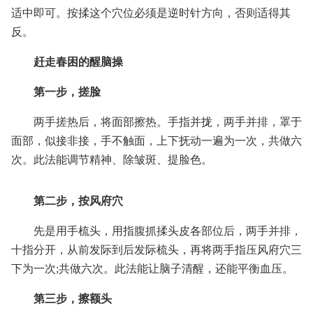
适中即可。按揉这个穴位必须是逆时针方向，否则适得其
反。
赶走春困的醒脑操
第一步，搓脸
两手搓热后，将面部擦热。手指并拢，两手并排，罩于
面部，似接非接，手不触面，上下抚动一遍为一次，共做六
次。此法能调节精神、除皱斑、提脸色。
第二步，按风府穴
先是用手梳头，用指腹抓揉头皮各部位后，两手并排，
十指分开，从前发际到后发际梳头，再将两手指压风府穴三
下为一次;共做六次。此法能让脑子清醒，还能平衡血压。
第三步，擦额头