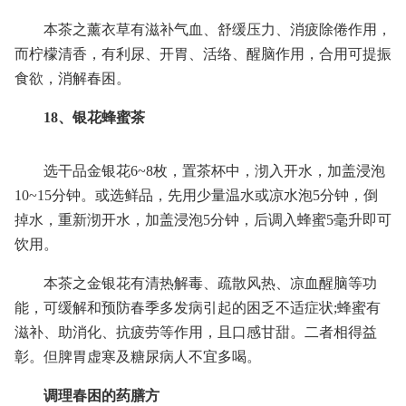
本茶之薰衣草有滋补气血、舒缓压力、消疲除倦作用，
而柠檬清香，有利尿、开胃、活络、醒脑作用，合用可提振
食欲，消解春困。
18、银花蜂蜜茶
选干品金银花6~8枚，置茶杯中，沏入开水，加盖浸泡
10~15分钟。或选鲜品，先用少量温水或凉水泡5分钟，倒
掉水，重新沏开水，加盖浸泡5分钟，后调入蜂蜜5毫升即可
饮用。
本茶之金银花有清热解毒、疏散风热、凉血醒脑等功
能，可缓解和预防春季多发病引起的困乏不适症状;蜂蜜有
滋补、助消化、抗疲劳等作用，且口感甘甜。二者相得益
彰。但脾胃虚寒及糖尿病人不宜多喝。
调理春困的药膳方