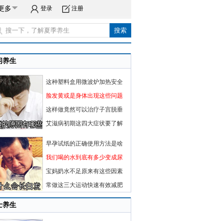
更多
登录
注册
闲养生
这种塑料盒用微波炉加热安全
脸发黄或是身体出现这些问题
这样做竟然可以治疗子宫脱垂
艾滋病初期这四大症状要了解
早孕试纸的正确使用方法是啥
我们喝的水到底有多少变成尿
宝妈奶水不足原来有这些因素
常做这三大运动快速有效减肥
士养生