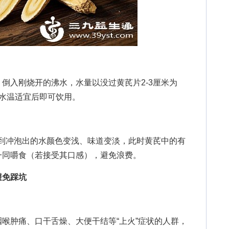
入刚烧开的沸水，水量以没过黄芪片2-3厘米为
待水温适宜后即可饮用。
到冲泡出的水颜色变浅、味道变淡，此时黄芪中的有
一同嚼食（若接受其口感），避免浪费。
避免踩坑
肿痛、口干舌燥、大便干结等“上火”症状的人群，