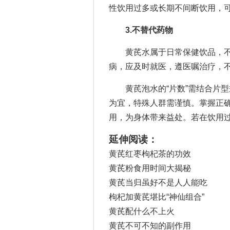
性饮用过多或长期不间断饮用，可
3.不替代药物
黄芪水属于日常保健饮品，不
病，应及时就医，遵医嘱治疗，
黄芪泡水的“片数”需结合片型规
为宜，特殊人群需谨慎。掌握正
用，为身体带来益处。若在饮用
延伸阅读：
黄芪红枣枸杞茶的功效
黄芪粉食用时间大揭秘
黄芪当归虽好不是人人能吃
枸杞加黄芪堪比“神仙组合”
黄芪配什么不上火
黄芪不可不知的副作用