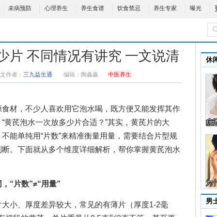
未病预防
心理养生
养生食谱
饮食禁忌
养生专家
曝光
少片 不同情况有讲究 一文说清
休
文作者：
三九益生通
编辑：
陶鑫鑫
中医养生
食材，不少人喜欢用它泡水喝，既方便又能发挥其作
“
黄芪泡水一次放多少片
合适？”其实，黄芪片的大
不能单纯用“片数”来精准衡量用量，需要结合片型规
判断。下面就从多个维度详细解析，帮你掌握黄芪泡水
“片数”≠“用量”
男
小、厚度差异较大，常见的有薄片（厚度1-2毫