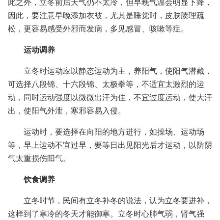
此之外，立冬前后天气仍不太冷，但早晚气温会明显下降，
因此，要注意早晚添加衣被，尤其是睡觉时，皮肤腠理疏
松，更容易感受外邪而发病，多见感冒、咳嗽等症。
运动调养
立冬时运动应以静态运动为主，养阳气，使阳气潜藏，
可选择八段锦、十六段锦、太极拳等，不适宜太激烈的运
动，同时运动强度以微微出汗为佳，不宜过度运动，使大汗
出，使阳气外泄，寒邪容易入侵。
运动时，要选择在向阳的地方进行，如操场、运动场
等，早上运动不宜过早，要等日出见阳光后才运动，以防阴
气太重损伤阳气。
饮食调养
立冬时节，民间有立冬补冬的说法，认为立冬要进补，
这样到了寒冷的冬天才能御寒。立冬时心肺气弱，肾气强