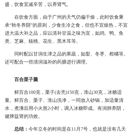
盛，饮食宜减辛苦，以养肾气。
在饮食方面，由于广州的天气仍偏干燥，此时饮食秉
承“秋冬养阴”的原则，少食生冷之食，但也不宜燥热，不宜
进大温大补之品，应以清补甘温之味为宜，如鸡、鸭、鱼
类、芝麻、核桃、花生、黑木耳等。
同时配以甘润生津之品的果蔬，如梨、冬枣、柑橘等。
还可配合一些清润滋补的药膳进行调理。
百合栗子羹
鲜百合100克，栗子(去壳)150克，淮山30克，冰糖适
量。鲜百合、栗子、淮山洗净，一同放入砂锅，加适量清
水，煮沸后用小火熬2小时，调入冰糖即成。有润肺养阴，
健脾益肾的功效。
总结：
今年立冬的时间是在11月7号，也就是没有几天