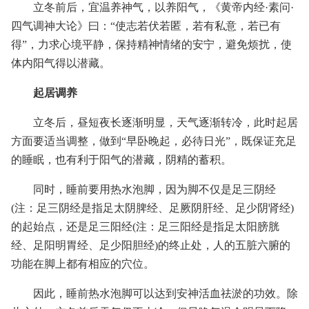
立冬前后，宜温养神气，以养阳气，《黄帝内经·素问·
四气调神大论》曰：“使志若伏若匿，若有私意，若已有
得”，力求心境平静，保持精神情绪的安宁，避免烦扰，使
体内阳气得以潜藏。
起居调养
立冬后，昼短夜长逐渐明显，天气逐渐转冷，此时起居
方面要适当调整，做到“早卧晚起，必待日光”，既保证充足
的睡眠，也有利于阳气的潜藏，阴精的蓄积。
同时，睡前要用热水泡脚，因为脚不仅是足三阴经
(注：足三阴经是指足太阴脾经、足厥阴肝经、足少阴肾经)
的起始点，还是足三阳经(注：足三阳经是指足太阳膀胱
经、足阳明胃经、足少阳胆经)的终止处，人的五脏六腑的
功能在脚上都有相应的穴位。
因此，睡前热水泡脚可以达到安神活血祛淤的功效。除