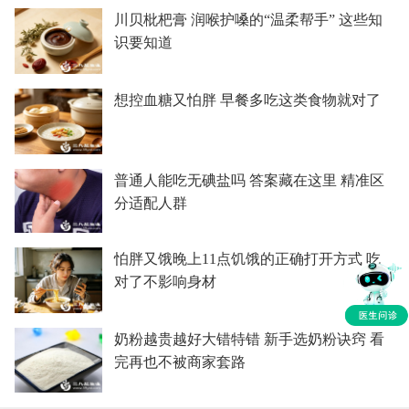
川贝枇杷膏 润喉护嗓的“温柔帮手” 这些知
识要知道
想控血糖又怕胖 早餐多吃这类食物就对了
普通人能吃无碘盐吗 答案藏在这里 精准区
分适配人群
怕胖又饿晚上11点饥饿的正确打开方式 吃
对了不影响身材
奶粉越贵越好大错特错 新手选奶粉诀窍 看
完再也不被商家套路