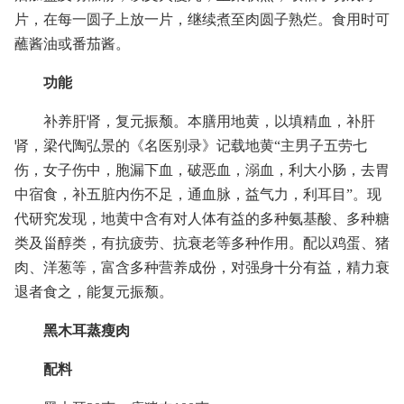
片，在每一圆子上放一片，继续煮至肉圆子熟烂。食用时可
蘸酱油或番茄酱。
功能
补养肝肾，复元振颓。本膳用地黄，以填精血，补肝
肾，梁代陶弘景的《名医别录》记载地黄“主男子五劳七
伤，女子伤中，胞漏下血，破恶血，溺血，利大小肠，去胃
中宿食，补五脏内伤不足，通血脉，益气力，利耳目”。现
代研究发现，地黄中含有对人体有益的多种氨基酸、多种糖
类及甾醇类，有抗疲劳、抗衰老等多种作用。配以鸡蛋、猪
肉、洋葱等，富含多种营养成份，对强身十分有益，精力衰
退者食之，能复元振颓。
黑木耳蒸瘦肉
配料