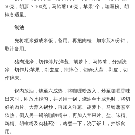
50克，胡萝卜 100克，马铃薯150克，苹果1个，咖喱粉、胡
椒各适量。
制法
先将粳米煮成米饭，备用。再把肉桂，加水煎20分钟，
取汁备用。
猪肉洗净，切作薄片;洋葱、胡萝卜、马铃薯，分别洗
净，切作片;苹果，削去皮，挖掉心，切碎;大蒜，剥皮，切
作碎末。
锅内放油，烧至六成热，将咖喱粉放入，炒至咖喱香味
出来时，即放水搅匀，并另用一锅，烧油至七成热时，将切
好的肉片、大蒜入锅炒，再加入洋葱、胡萝卜、马铃薯煮至
软热，倒入另一锅的咖喱粉中，再加入苹果片、盐、味精、
鸡精、胡椒粉及肉桂药汁，略煮一下，浇于饭上，拌饭食
用。