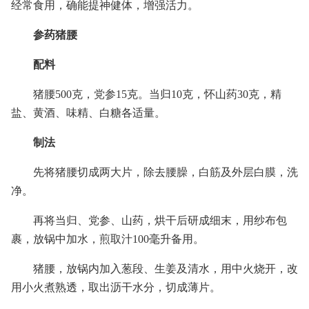
经常食用，确能提神健体，增强活力。
参药猪腰
配料
猪腰500克，党参15克。当归10克，怀山药30克，精
盐、黄酒、味精、白糖各适量。
制法
先将猪腰切成两大片，除去腰臊，白筋及外层白膜，洗
净。
再将当归、党参、山药，烘干后研成细末，用纱布包
裹，放锅中加水，煎取汁100毫升备用。
猪腰，放锅内加入葱段、生姜及清水，用中火烧开，改
用小火煮熟透，取出沥干水分，切成薄片。