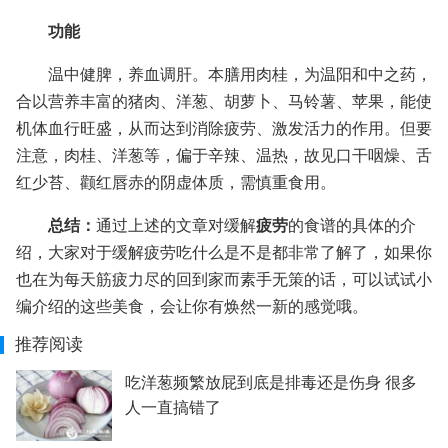
功能
温中健脾，养血调肝。本膳用肉桂，为温阳和中之药，
合以营养丰富的猪肉、洋葱、胡萝卜、马铃薯、苹果，能使
机体血行旺盛，从而达到消除疲劳、激发活力的作用。但要
注意，肉桂、洋葱等，偏于辛辣、温热，故见口干咽燥、舌
红少苔、颧红唇赤的阴虚体质，需慎重食用。
总结：
通过上述的文章对缓解
疲劳
的食谱的具体的介
绍，大家对于缓解疲劳吃什么是不是都非常了解了，如果你
也在为每天筋疲力尽的回到家而素手无策的话，可以试试小
编介绍的这些美食，会让你有焕然一新的感觉哦。
推荐阅读
吃洋葱频繁放屁到底是排毒还是伤身 很多
人一直搞错了