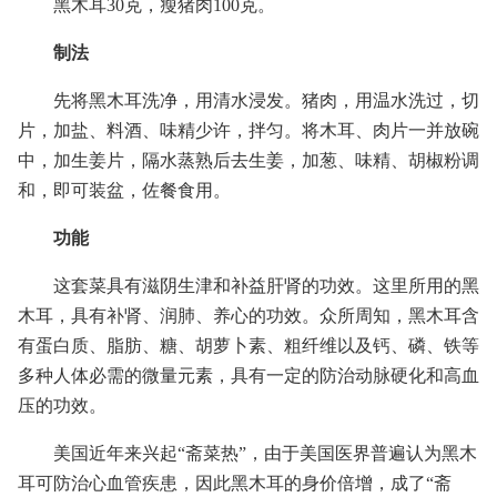
黑木耳30克，瘦猪肉100克。
制法
先将黑木耳洗净，用清水浸发。猪肉，用温水洗过，切
片，加盐、料酒、味精少许，拌匀。将木耳、肉片一并放碗
中，加生姜片，隔水蒸熟后去生姜，加葱、味精、胡椒粉调
和，即可装盆，佐餐食用。
功能
这套菜具有滋阴生津和补益肝肾的功效。这里所用的黑
木耳，具有补肾、润肺、养心的功效。众所周知，黑木耳含
有蛋白质、脂肪、糖、胡萝卜素、粗纤维以及钙、磷、铁等
多种人体必需的微量元素，具有一定的防治动脉硬化和高血
压的功效。
美国近年来兴起“斋菜热”，由于美国医界普遍认为黑木
耳可防治心血管疾患，因此黑木耳的身价倍增，成了“斋