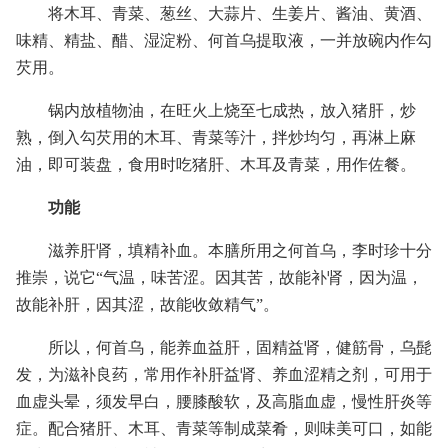
将木耳、青菜、葱丝、大蒜片、生姜片、酱油、黄酒、
味精、精盐、醋、湿淀粉、何首乌提取液，一并放碗内作勾
芡用。
锅内放植物油，在旺火上烧至七成热，放入猪肝，炒
熟，倒入勾芡用的木耳、青菜等汁，拌炒均匀，再淋上麻
油，即可装盘，食用时吃猪肝、木耳及青菜，用作佐餐。
功能
滋养肝肾，填精补血。本膳所用之何首乌，李时珍十分
推崇，说它“气温，味苦涩。因其苦，故能补肾，因为温，
故能补肝，因其涩，故能收敛精气”。
所以，何首乌，能养血益肝，固精益肾，健筋骨，乌髭
发，为滋补良药，常用作补肝益肾、养血涩精之剂，可用于
血虚头晕，须发早白，腰膝酸软，及高脂血虚，慢性肝炎等
症。配合猪肝、木耳、青菜等制成菜肴，则味美可口，如能