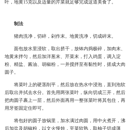
叶，地黄15克以及适量的芹菜就足够完成这道美食了。
制法
猪肉洗净，切碎，剁作末。地黄洗净，切成碎末。
面包放水里浸软，取出挤干，放钵内捣极碎，加肉末、
地黄末拌匀，然后加洋葱末、芹菜末，打入鸡蛋，调入淀
粉、精盐、酱油、胡椒粉，一并搅拌至有黏性时，搓成大肉
圆子。
将菜叶上的硬茎削平，然后放在热水中浸泡，直到泡软
后取出并拭去水分。首先用两张菜叶，纵向切成三开，然后
把肉圆子裹上一层，然后外面再用一整张菜叶将其包住，再
用牙签固定住即可。
将包好的圆子放锅里，加水满过肉圆，用中火煮开，沸
后加盐及胡椒粉，以文火慢炖，至菜软熟，取柚子切成薄