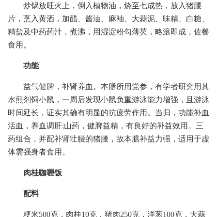
炒锅放旺火上，倒入植物油，烧至七成热，放入猪腰
片，烹入黄酒，加醋、酱油、麻袖、大蒜泥、味精、白糖、
精盐及中药药汁，煮沸，用湿淀粉勾薄芡，略滚即成，佐餐
食用。
功能
益气健脾，补肾养血。本膳所用党参，有学者研究用其
水煎剂饲小鼠，一周后发现小鼠负重游泳能力增强，且游泳
时间延长，证实其确有明显的抗疲劳作用。当归，功能补血
活血，养血调肝;山药，健脾益精，有良好的补益效用。三
药组合，并配补肾壮腰的猪腰，故本膳补益力强，适用于虚
体需强身者食用。
肉桂咖喱饭
配料
粳米500克，肉桂10克，猪肉250克，洋葱100克，大蒜