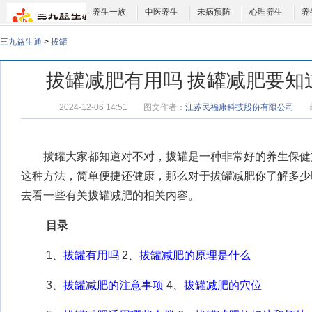
养生一族
中医养生
未病预防
心理养生
养
三九益生通
>
拔罐
拔罐减肥有用吗 拔罐减肥要知
2024-12-06 14:51
图文作者：
江苏民福康科技股份有限公司
拔罐大家都知道对不对，拔罐是一种非常好的养生保健
这种方法，简单便捷还健康，那么对于
拔罐减肥
你了解多少
去看一些有关拔罐减肥的相关内容。
目录
1、
拔罐有用吗
2、
拔罐减肥的原理是什么
3、
拔罐减肥的注意事项
4、
拔罐减肥的穴位