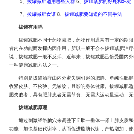
5、
拔罐减肥适用哪些人群
6、
拔罐减肥的好处和坏处
7、
拔罐减肥食谱
8、
拔罐减肥要知道的不同手法
拔罐有用吗
拔罐减肥不同于药物减肥，药物作用通常有一定的期限
者内在功能而发挥内因作用，所以一般不会在拔罐减肥治疗
说，拔罐减肥一般不反弹。近年来，拔罐减肥己倍受国内外
一种健康减肥方法之一。
特别是拔罐治疗由内分蜜失调引起的肥胖、单纯性肥胖
收紧皮肤、不松弛、无皱纹，且影响身体健康。拔罐减肥适
肥失败者，具有肥胖患者无需节食、无需大运动量运动、无
拔罐减肥原理
通过刺激经络腧穴来调整下丘脑—垂体—肾上腺皮质和
功能，加快基础代谢率，从而促进脂肪代谢，产热增加，使