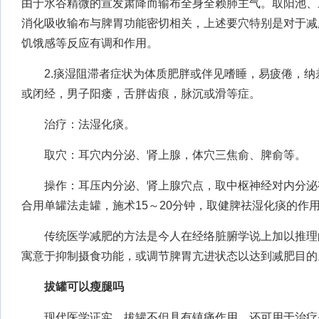
由于水谷精微的宣发肃降而输布全身全赖肺主气。取阳池、
消化吸收输布与脾胃功能密切相关，上述要穴特别是对于减肥
饥饿感等反应有调和作用。
2.痰湿阻滞者症状为体质肥胖或伴见嗜睡，易疲倦，纳
或闭经，男子阳瘘，舌胖齿痕，脉沉或滑等症。
治疗：法湿化痰。
取穴：耳穴内分泌、肾上腺，体穴三焦俞、脾俞等。
操作：耳压内分泌、肾上腺穴点，取中枢神经对内分泌
合用单罐法走罐，施术15～20分钟，取健脾祛湿化痰的作
传统医学减肥的方法是今人在经络脏腑学说上加以推理
寓意于抑制摄食功能，或调节脾胃亢进状态以达到减肥目的
拔罐可以瘦腿吗
现代医学证实，拔罐不但具有镇痛作用，还可用于治疗