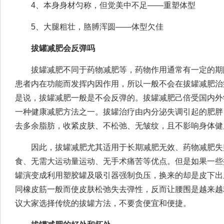
4、本身身材匀称，但觉美中不足——重塑体型
5、大腿粗壮，胳膊浑圆——体型欠佳
拔罐减肥会反弹吗
拔罐减肥不同于药物减肥等，药物作用通常有一定的期
患者内在功能而发挥内因作用，所以一般不会在拔罐减肥治
是说，拔罐减肥一般是不会反弹的。拔罐减肥己倍受国内外
一种健康减肥方法之一。拔罐治疗由内分泌失调引起的肥胖
去多余脂肪，收紧皮肤、不松弛、无皱纹，且不影响身体健
因此，拔罐减肥尤其适用于长期减肥无效、药物减肥失
食、无需大运动量运动、无手术痛苦等优点。但是如果一些
罐演变成利用塑胶罐及吸引器强制负压，换来的却是皮下出
同橡皮筋一般而使皮肤松弛失去弹性，反而让腰围是越来越
议大家选择传统的拔罐方法，不要贪便宜和便捷。