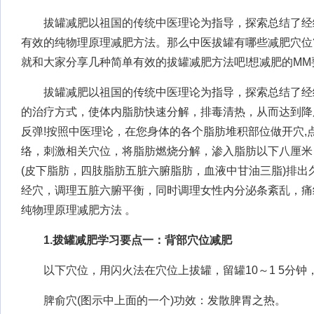
拔罐减肥以祖国的传统中医理论为指导，探索总结了经
有效的纯物理原理减肥方法。那么中医拔罐有哪些减肥穴位
就和大家分享几种简单有效的拔罐减肥方法吧!想减肥的MM
拔罐减肥以祖国的传统中医理论为指导，探索总结了经
的治疗方式，使体内脂肪快速分解，排毒清热，从而达到降
反弹!按照中医理论，在您身体的各个脂肪堆积部位做开穴,
络，刺激相关穴位，将脂肪燃烧分解，渗入脂肪以下八厘米
(皮下脂肪，四肢脂肪五脏六腑脂肪，血液中甘油三脂)排出
经穴，调理五脏六腑平衡，同时调理女性内分泌条紊乱，痛
纯物理原理减肥方法 。
1.拨罐减肥学习要点一：背部穴位减肥
以下穴位，用闪火法在穴位上拔罐，留罐10～1 5分钟，
脾俞穴(图示中上面的一个)功效：发散脾胃之热。