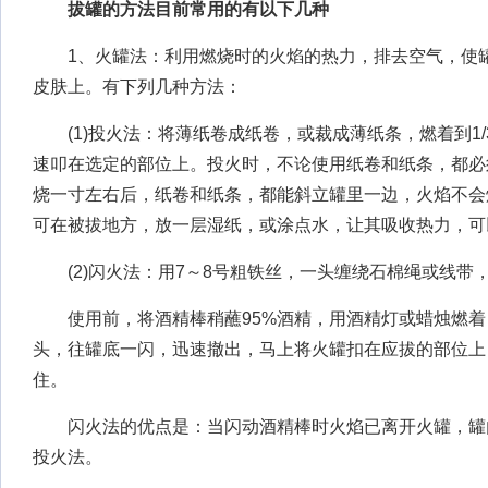
拔罐的方法目前常用的有以下几种
1、火罐法：利用燃烧时的火焰的热力，排去空气，使罐
皮肤上。有下列几种方法：
(1)投火法：将薄纸卷成纸卷，或裁成薄纸条，燃着到1/
速叩在选定的部位上。投火时，不论使用纸卷和纸条，都必
烧一寸左右后，纸卷和纸条，都能斜立罐里一边，火焰不会
可在被拔地方，放一层湿纸，或涂点水，让其吸收热力，可
(2)闪火法：用7～8号粗铁丝，一头缠绕石棉绳或线带
使用前，将酒精棒稍蘸95%酒精，用酒精灯或蜡烛燃着
头，往罐底一闪，迅速撤出，马上将火罐扣在应拔的部位上
住。
闪火法的优点是：当闪动酒精棒时火焰已离开火罐，罐
投火法。