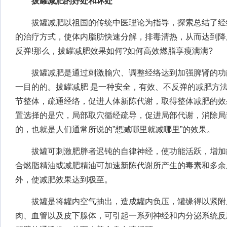
拔罐减肥的好处和坏处
拔罐减肥以祖国的传统中医理论为指导，探索总结了经
的治疗方式，使体内脂肪快速分解，排毒清热，从而达到降
反弹!那么，拔罐减肥效果如何?如何高效燃脂享瘦满满?
拔罐减肥是通过刺激腧穴、调整经络达到加强脾肾的功
一目的的。拔罐减肥 是一种安全，有效、不反弹的减肥方
节整体，疏通经络，促进人体新陈代谢，取得整体减肥的效
置选择的是穴，局部取穴循经疏导，促进局部代谢，消除局
的，也就是人们通常所说的”想减哪里就减哪里”的效果。
拔罐可刺激肥胖者迟钝的自律神经，使功能活跃，增加
合燃脂精油或减肥精油可加速新陈代谢所产生的毒素和多余
外，使减肥效果达到极至。
拔罐是将罐内空气抽出，造成罐内负压，罐缘得以紧附
肉、血管以及皮下腺体，可引起一系列神经和内分泌系统反