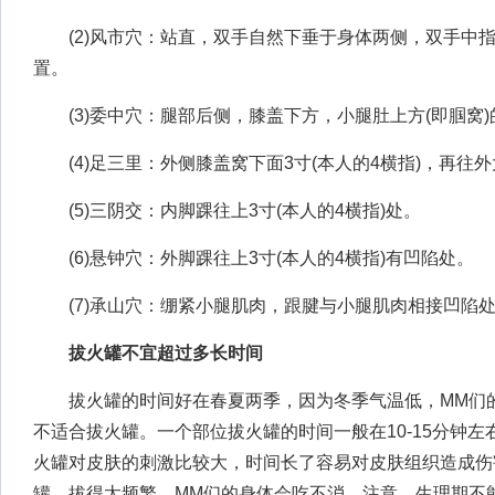
(2)风市穴：站直，双手自然下垂于身体两侧，双手中
置。
(3)委中穴：腿部后侧，膝盖下方，小腿肚上方(即腘窝)
(4)足三里：外侧膝盖窝下面3寸(本人的4横指)，再往外
(5)三阴交：内脚踝往上3寸(本人的4横指)处。
(6)悬钟穴：外脚踝往上3寸(本人的4横指)有凹陷处。
(7)承山穴：绷紧小腿肌肉，跟腱与小腿肌肉相接凹陷
拔火罐不宜超过多长时间
拔火罐的时间好在春夏两季，因为冬季气温低，MM们
不适合拔火罐。一个部位拔火罐的时间一般在10-15分钟
火罐对皮肤的刺激比较大，时间长了容易对皮肤组织造成伤
罐。拔得太频繁，MM们的身体会吃不消。注意，生理期不