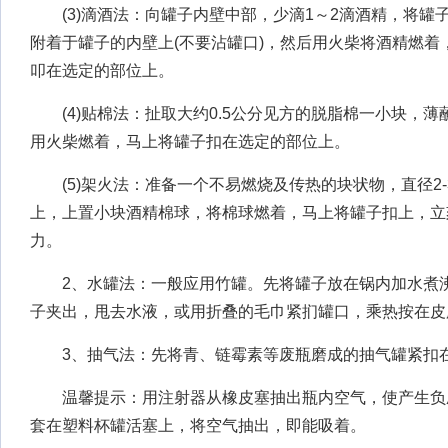
(3)滴酒法：向罐子内壁中部，少滴1～2滴酒精，将罐
附着于罐子的内壁上(不要沾罐口)，然后用火柴将酒精燃着
叩在选定的部位上。
(4)贴棉法：扯取大约0.5公分见方的脱脂棉一小块，薄
用火柴燃着，马上将罐子扣在选定的部位上。
(5)架火法：准备一个不易燃烧及传热的块状物，直径2-
上，上置小块酒精棉球，将棉球燃着，马上将罐子扣上，立
力。
2、水罐法：一般应用竹罐。先将罐子放在锅内加水煮沸
子夹出，甩去水液，或用折叠的毛巾紧扪罐口，乘热按在皮
3、抽气法：先将青、链霉素等废瓶磨成的抽气罐紧扣
温馨提示：用注射器从橡皮塞抽出瓶内空气，使产生负
套在塑料杯罐活塞上，将空气抽出，即能吸着。