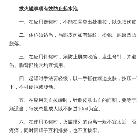
拔火罐事项有效防止起水泡
一、在应用走罐时，不能在骨突出处推拉，以免损伤皮
二、体位须适当，局部皮肉如有皱纹、松弛、疤痕凹凸
脱落。
三、在应用针罐时，须防止肌肉收缩，发生弯针，并避
伤。胸背部腧穴均宜慎用。
四、起罐时手法要轻缓，以一手抵住罐边皮肤，按压一
下，不可硬拉或旋动。
五、在应用刺血拔罐时，针刺皮肤出血的面积，要等于
须适当，每次总量成人以不超过10ml为宜。
六、在使用多罐时，火罐排列的距离一般不宜太近，否
疼痛，同时因罐子互相排挤，也不宜拔牢。