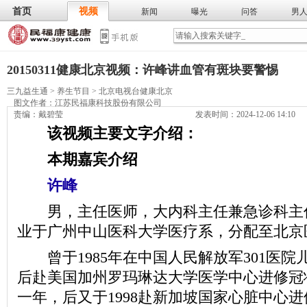
首页
视频
新闻
曝光
问答
男
膳食
保
武术
气功
食谱
营养
20150311健康北京视频：许峰讲血管有斑块要警惕
三九益生通
>
养生节目
>
北京电视台健康北京
图文作者：
江苏民福康科技股份有限公司
责编：戴碧莹
发表时间：2024-12-06 14:10
该视频主要文字介绍：
本期嘉宾介绍
许峰
男，主任医师，大内科主任兼急诊科主任。
业于广州中山医科大学医疗系，分配至北京
曾于1985年在中国人民解放军301医院
后赴美国加州罗玛琳达大学医学中心进修冠状
一年，后又于1998赴新加坡国家心脏中心