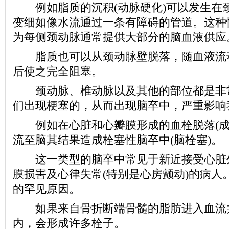
例如脂质的沉积(动脉硬化)可以发生在
变细如像水流通过一条有障碍的管道。这种
为每侧颈动脉通常提供大部分的脑血液供应
脂质也可以从颈动脉壁脱落，随血液流
后使之完全阻塞。
颈动脉、椎动脉以及其他的部位都是非
们出现梗塞的，从而出现脑卒中，严重影响
例如在心脏和心瓣膜形成的血栓脱落(成
流至脑其结果造成栓塞性脑卒中(脑栓塞)。
这一类型的脑卒中常见于新近接受心脏
膜损害及心律失常(特别是心房颤动)的病人
的罕见原因。
如果来自骨折断端骨髓的脂肪进入血流
内，会形成许多栓子。