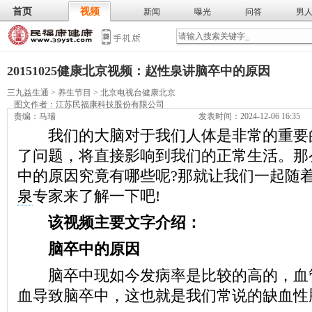
首页
视频
新闻
曝光
问答
男
膳食
保
武术
气功
食谱
营养
20151025健康北京视频：赵性泉讲脑卒中的原因
三九益生通
>
养生节目
>
北京电视台健康北京
图文作者：
江苏民福康科技股份有限公司
责编：马瑞
发表时间：2024-12-06 16:35
我们的大脑对于我们人体是非常的重要
了问题，将直接影响到我们的正常生活。那
中的原因究竟有哪些呢?那就让我们一起随
泉
专家来了解一下吧!
该视频主要文字介绍：
脑卒中的原因
脑卒中现如今发病率是比较的高的，血
血导致脑卒中，这也就是我们常说的缺血性